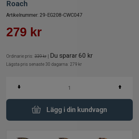
Roach
Betespaket
Artikelnummer:
29-EG208-CWC047
Handgjorda beten
279
kr
Jiggar och Gummibeten
Du sparar
60 kr
|
Ordinarie pris:
339 kr
Jerkbaits - tailbaits
Lägsta pris senaste 30 dagarna:
279 kr
Wobbler
Vibrationsbeten Bladebaits
Ytbete
Lägg i din kundvagn
Gäddspinnare
Spinnare