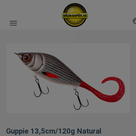
Gäddfemman
Abborrfemman
Interfiske
Rullar
Spön
Fiskeset
Guppie 13,5cm/120g Natural
Fiskedrag