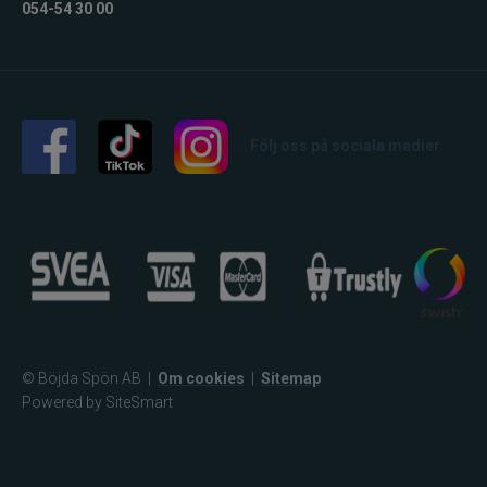
054-54 30 00
Följ oss på sociala medier
© Böjda Spön AB
|
Om cookies
|
Sitemap
Powered by SiteSmart