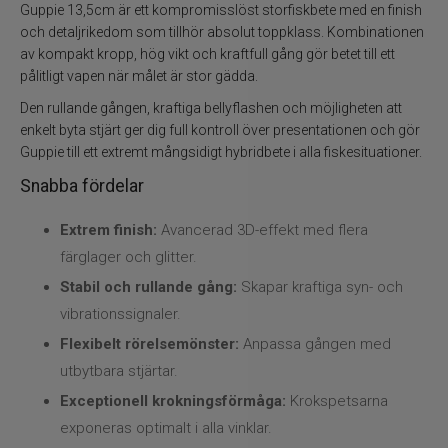
Flugbindning
Guppie 13,5cm är ett kompromisslöst storfiskbete med en finish
och detaljrikedom som tillhör absolut toppklass. Kombinationen
Flugfiske
av kompakt kropp, hög vikt och kraftfull gång gör betet till ett
pålitligt vapen när målet är stor gädda.
Vinterfiske
Den rullande gången, kraftiga bellyflashen och möjligheten att
enkelt byta stjärt ger dig full kontroll över presentationen och gör
Guppie till ett extremt mångsidigt hybridbete i alla fiskesituationer.
Kläder
Snabba fördelar
Trolling
Extrem finish:
Avancerad 3D-effekt med flera
färglager och glitter.
Specimenfiske
Stabil och rullande gång:
Skapar kraftiga syn- och
Varumärken
vibrationssignaler.
Flexibelt rörelsemönster:
Anpassa gången med
utbytbara stjärtar.
Exceptionell krokningsförmåga:
Krokspetsarna
exponeras optimalt i alla vinklar.