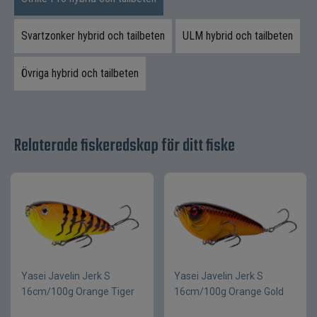
Avancerad 3D-finish med flera färglager
och hög detaljrikedom
Svartzonker hybrid och tailbeten
ULM hybrid och tailbeten
Stabil rullande gång och kraftig
bellyflash
Övriga hybrid och tailbeten
Exceptionell krokningsförmåga tack
vare kroppsdesignen
Levereras med två stjärtar för maximal
Relaterade fiskeredskap för ditt fiske
anpassningsförmåga
Innehåll i paketet
1 st
Antal
13,5 cm
Längd
120 g
Vikt
Sjunkande
Egenskap
Yasei Javelin Jerk S
Yasei Javelin Jerk S
16cm/100g Orange Tiger
16cm/100g Orange Gold
ca 30 cm/sek
Sjunkhastighet