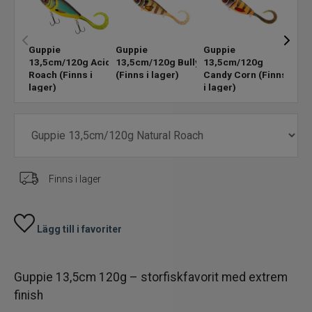
Skeddrag
Guppie
Guppie
Guppie
Gupp
13,5cm/120g Acid
13,5cm/120g Bully
13,5cm/120g
13,
Havsfiske
Roach
(Finns i
(Finns i lager)
Candy Corn
(Finns
Clow
lager)
i lager)
(Finn
PowerBait/Gulp
Trollingbeten
Spinnflugor
Finns i lager
Fiskelinor
Lägg till i favoriter
Småplock
Guppie 13,5cm 120g – storfiskfavorit med extrem
Tillbehör
finish