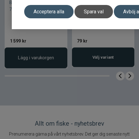
Bite of Bleak Yoru Solid Tip
Z-man Slim Swimz 6-pack
7´L 2-10gr Haspel 2 d
3tum
Acceptera alla
Spara val
Avböj a
1 599
kr
79
kr
Lägg i varukorgen
Välj variant
Allt om fiske - nyhetsbrev
Prenumerera gärna på vårt nyhetsbrev. Det ger dig senaste nytt