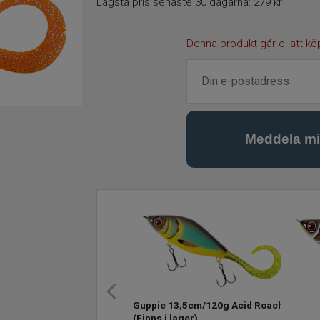
Lägsta pris senaste 30 dagarna:
279 kr
Denna produkt går ej att kö
Guppie 13,5cm/120g Acid Roach
(Finns i lager)