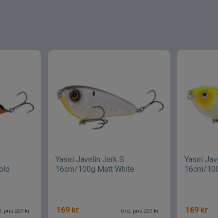
Yasei Javelin Jerk S
Yasei Jav
old
16cm/100g Matt White
16cm/100
169
kr
169
kr
. pris 209 kr
Ord. pris 209 kr