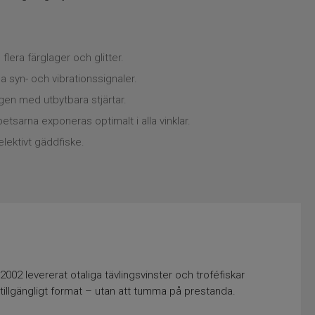
lera färglager och glitter.
a syn- och vibrationssignaler.
en med utbytbara stjärtar.
tsarna exponeras optimalt i alla vinklar.
lektivt gäddfiske.
2 levererat otaliga tävlingsvinster och troféfiskar
 tillgängligt format – utan att tumma på prestanda.