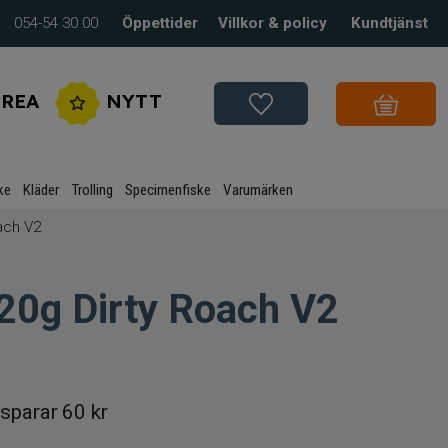
054-54 30 00
Öppettider
Villkor & policy
Kundtjänst
REA
NYTT
ke
Kläder
Trolling
Specimenfiske
Varumärken
ach V2
20g Dirty Roach V2
sparar
60 kr