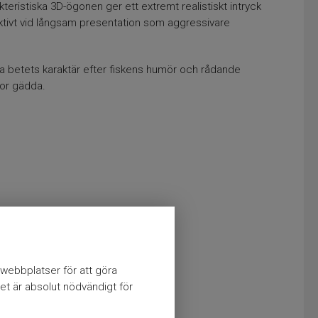
ristiska 3D-ögonen ger ett extremt realistiskt intryck
fektivt vid långsam presentation som aggressivare
ra betets karaktär efter fiskens humör och rådande
tor gädda.
webbplatser för att göra
et är absolut nödvändigt för