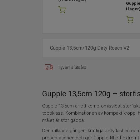
Guppie
i lager
Tyvärr slutsåld
Guppie 13,5cm 120g – storfis
Guppie 13,5cm är ett kompromisslöst storfiskb
toppklass. Kombinationen av kompakt kropp, hög v
målet är stor gädda.
Den rullande gången, kraftiga bellyflashen och m
presentationen och gör Guppie till ett extremt 