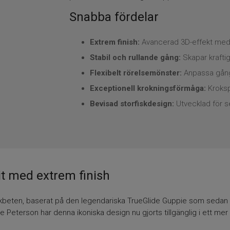
Snabba fördelar
Extrem finish:
Avancerad 3D-effekt med f
Stabil och rullande gång:
Skapar kraftig
Flexibelt rörelsemönster:
Anpassa gång
Exceptionell krokningsförmåga:
Krokspe
Bevisad storfiskdesign:
Utvecklad för se
it med extrem finish
beten, baserat på den legendariska TrueGlide Guppie som sedan 200
 Peterson har denna ikoniska design nu gjorts tillgänglig i ett mer