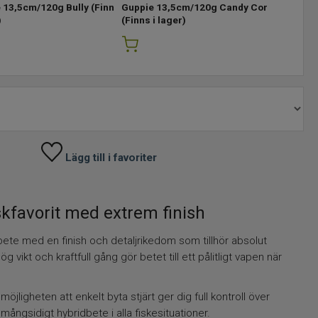
 13,5cm/120g Bully
(Finns
Guppie 13,5cm/120g Candy Corn
)
(Finns i lager)
Lägg till i favoriter
kfavorit med extrem finish
ete med en finish och detaljrikedom som tillhör absolut
ikt och kraftfull gång gör betet till ett pålitligt vapen när
öjligheten att enkelt byta stjärt ger dig full kontroll över
mångsidigt hybridbete i alla fiskesituationer.