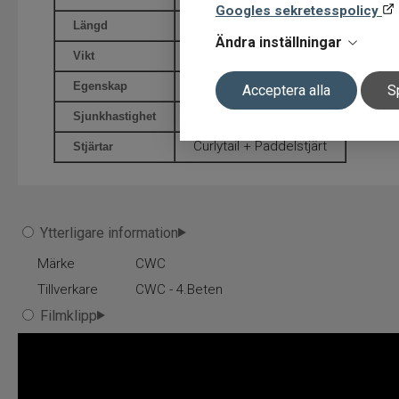
Googles sekretesspolicy
13,5 cm
Längd
Ändra inställningar
120 g
Vikt
Sjunkande
Egenskap
Acceptera alla
S
ca 30 cm/sek
Sjunkhastighet
Curlytail + Paddelstjärt
Stjärtar
Ytterligare information
Märke
CWC
Tillverkare
CWC - 4.Beten
Filmklipp