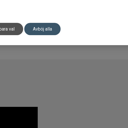
para val
Avböj alla