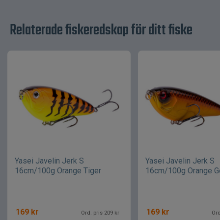
Relaterade fiskeredskap för ditt fiske
Yasei Javelin Jerk S
Yasei Javelin Jerk S
16cm/100g Orange Tiger
16cm/100g Orange G
169
kr
169
kr
Ord. pris 209 kr
Ord