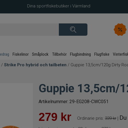
Dina sportfiskebutiker i Värmland
kedrag
Fiskelinor
Småplock
Tillbehör
Flugbindning
Flugfiske
Vinterfis
/
Strike Pro hybrid och tailbeten
/ Guppie 13,5cm/120g Dirty Ro
Guppie 13,5cm/1
Artikelnummer:
29-EG208-CWC051
279
kr
Du 
Ordinarie pris:
339 kr
|