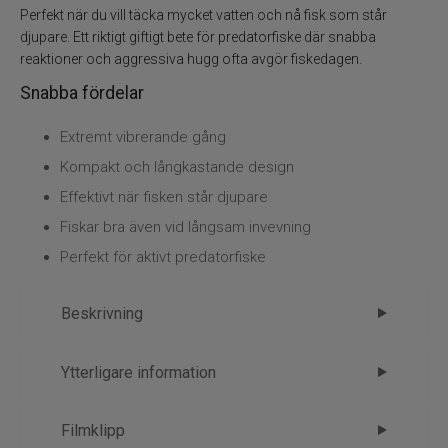
Flugbindning
Perfekt när du vill täcka mycket vatten och nå fisk som står
djupare. Ett riktigt giftigt bete för predatorfiske där snabba
Flugfiske
reaktioner och aggressiva hugg ofta avgör fiskedagen.
Snabba fördelar
Vinterfiske
Extremt vibrerande gång
Kläder
Kompakt och långkastande design
Effektivt när fisken står djupare
Trolling
Fiskar bra även vid långsam invevning
Perfekt för aktivt predatorfiske
Specimenfiske
Varumärken
Beskrivning
Berkley Powerblade 49mm/11gr –
Ytterligare information
bladebetet som triggar hugg
Märke
Berkley
Filmklipp
Berkley Powerblade 49mm är ett aggressivt och
Tillverkare
Abu - 4.Beten