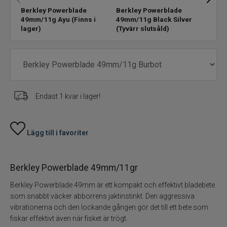
Berkley Powerblade
Berkley Powerblade
Berk
49mm/11g Ayu
(Finns i
49mm/11g Black Silver
49m
Skeddrag
lager)
(Tyvärr slutsåld)
lage
Havsfiske
PowerBait/Gulp
Endast 1 kvar i lager!
Trollingbeten
Spinnflugor
Lägg till i favoriter
Fiskelinor
Berkley Powerblade 49mm/11gr
Småplock
Berkley Powerblade 49mm är ett kompakt och effektivt bladebete
som snabbt väcker abborrens jaktinstinkt. Den aggressiva
Tillbehör
vibrationerna och den lockande gången gör det till ett bete som
fiskar effektivt även när fisket är trögt.