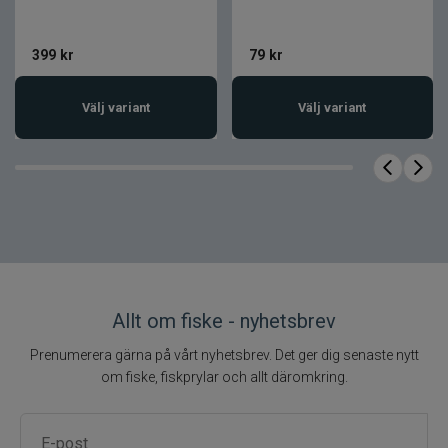
vibration
Långkastande design
399
kr
79
kr
Naturligt glid vid spinnstopp
Utvecklat och testat av Berkley Pro
Välj variant
Välj variant
Team
Mångsidigt bete för flera fisketekniker
Produktfakta
Egenskap
Värde
Varumärke
Berkley
Produktserie
Powerblade
Allt om fiske - nyhetsbrev
Bladebait /
Produkttyp
Prenumerera gärna på vårt nyhetsbrev. Det ger dig senaste nytt
vibrationsbete
om fiske, fiskprylar och allt däromkring.
Längd
49 mm
Vikt
11 g
Laserskuret