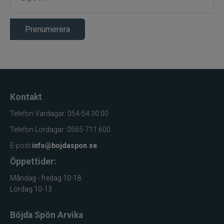
Material
rostfritt stål
Tjocklek blad
0,9 mm
Prenumerera
Kroktyp
Trekrok
Krokmodell
Owner
Flera linfästen
Infästningspunkter
för olika gång
Högfrekvent
Kontakt
Rörelsetyp
vibration
Telefon Vardagar: 054-54 30 00
UV-detaljer och
Egenskaper
Telefon Lördagar: 0565-711 600
3D-ögon
E-post:
info@bojdaspon.se
Kompakt
Konstruktion
metallkropp
Öppettider:
Spinnfiske
Primärt
Måndag - fredag 10-18
efter
användningsområde
Lördag 10-13
predatorfisk
Abborre, gös,
Böjda Spön Arvika
Målarter
gädda