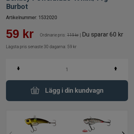
Burbot
Betespaket
Artikelnummer:
1532020
Handgjorda beten
59
kr
Du sparar
60 kr
|
Ordinarie pris:
119 kr
Jiggar och Gummibeten
Lägsta pris senaste 30 dagarna:
59 kr
Jerkbaits - tailbaits
Wobbler
Vibrationsbeten Bladebaits
Lägg i din kundvagn
Ytbete
Gäddspinnare
Spinnare