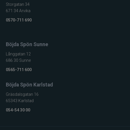
Storgatan 34
Designer
Matt Fraser
671 34 Arvika
Berkley Pro
Testning
0570-711 690
Team
Böjda Spön Sunne
Långgatan 12
686 30 Sunne
0565-711 600
Böjda Spön Karlstad
Gräsdalsgatan 16
65343 Karlstad
054-54 30 00