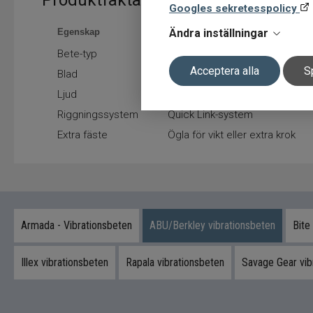
Googles sekretesspolicy
Ändra inställningar
Egenskap
Värde
Bete-typ
Bladed jig / chatterbait
Acceptera alla
S
Blad
Stor bladprofil
Ljud
Intern rassel
Riggningssystem
Quick Link-system
Extra fäste
Ögla för vikt eller extra krok
Armada - Vibrationsbeten
ABU/Berkley vibrationsbeten
Bite
Illex vibrationsbeten
Rapala vibrationsbeten
Savage Gear vib