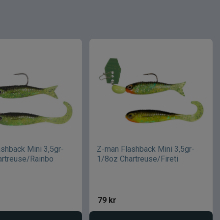
shback Mini 3,5gr-
Z-man Flashback Mini 3,5gr-
artreuse/Rainbo
1/8oz Chartreuse/Fireti
79
kr