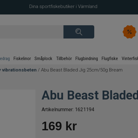
Dina sportfiskebutiker i Värmland
kedrag
Fiskelinor
Småplock
Tillbehör
Flugbindning
Flugfiske
Vinterfis
 vibrationsbeten
/ Abu Beast Bladed Jig 25cm/50g Bream
Abu Beast Blade
Artikelnummer:
1621194
169
kr