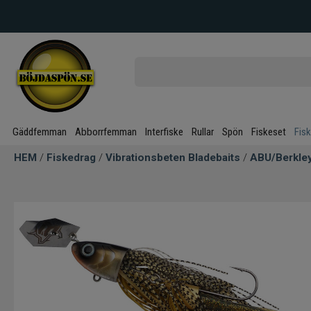
Gäddfemman
Abborrfemman
Interfiske
Rullar
Spön
Fiskeset
Fis
HEM
/
Fiskedrag
/
Vibrationsbeten Bladebaits
/
ABU/Berkley