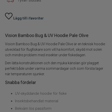
Tyvärr slutsåld
Flugor
Flugaskar
Lägg till i favoriter
Bagar till fiske
Vision Bamboo Bug & UV Hoodie Pale Olive
Vantar och handskar
Vision Bamboo Bug & UV Hoodie Pale Olive är en teknisk hoodie
utvecklad för flugfiskare som vill ha komfort, skydd mot solen
Mössor vantar sockor
och mindre problem med insekter under fiskedagen.
Den lätta konstruktionen och den mjuka känslan gör plagget
Kepsar till flugfiske
perfekt både under varma sommardagar och som första lager
Vinterfiske
när temperaturen sjunker.
Kläder till flugfiske
Snabba fördelar
Kläder
Flytringar
UV-skyddande hoodie för fiske
Trolling
Insektsbehandlat material
Bekväm lös passform
Specimenfiske