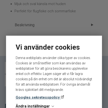
Mjuk och sval känsla mot huden
Varumärken
Perfekt för flugfiske och sommarfiske
Beskrivning
Vision Bamboo Bug & UV Hoodie Pale
Ytterligare information
Olive – skydd och komfort vid vattnet
Vi använder cookies
Märke
Vision
Vision Bamboo Bug & UV Hoodie Pale Olive är
Tillverkare
Vision - 6.Kläder
Denna webbplats använder olika typer av cookies.
utvecklad för flugfiskare som fiskar under soliga
Cookies är små textfiler som kan användas av
dagar eller i områden där insekter kan vara ett
Fiskejackor
Simms fleece
Simms jackor
webbplatser för att göra besökarens upplevelse
problem. Den kombinerar ett lätt och bekvämt
enkel och effektiv. Lagen säger att vi får lagra
material med funktioner som gör fiskedagen mer
cookies på din enhet om det är absolut nödvändigt
Simms strumpor vantar
Simms t-shirt
Vision t-shirts
behaglig.
för att använda webbplatsen. För övriga ändamål
krävs självklart ditt medgivande.
Den avslappnade passformen och den praktiska
Googles sekretesspolicy
huvan gör att plagget fungerar perfekt
tillsammans med keps och annan utrustning
Relaterade fiskeredskap för ditt fiske
Ändra inställningar