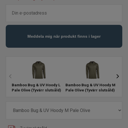
Flugfisketillbehör
Tafsar och tippet till flugfisket
Glasögon till fiske
Flytmedel till flugfiske
Vadarpaket
Bamboo Bug & UV Hoody L
Bamboo Bug & UV Hoody M
Bamb
Vadare och vadarbyxor
Pale Olive
(Tyvärr slutsåld)
Pale Olive
(Tyvärr slutsåld)
Pale
Vadarskor
Flugfiskevästar