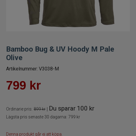
Fiskelinor
Småplock
Tillbehör
Bamboo Bug & UV Hoody M Pale
Olive
Flugbindning
Artikelnummer:
V3038-M
Flugfiske
799
kr
Flugfiskeset
Flugfiskespön
Du sparar
100 kr
|
Ordinarie pris:
899 kr
Lägsta pris senaste 30 dagarna:
799 kr
Flugfiskerullar
Flugfiskelinor
Denna produkt går ej att köpa.