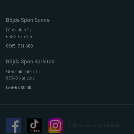
Anpassad för att
Huva
bäras över keps
Böjda Spön Sunne
Färg
Pale Olive
Långgatan 12
Primärt
Flugfiske
686 30 Sunne
användningsområde
0565-711 600
Sekundärt
Friluftsliv
användningsområde
Böjda Spön Karlstad
Gräsdalsgatan 16
65343 Karlstad
054-54 30 00
Följ oss på sociala medier