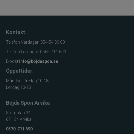
Produktnamn
& UV Hoodie Pale
Olive
Varumärke
Vision
UV-hoodie /
Kontakt
Klädkategori
funktionshoodie
Telefon Vardagar: 054-54 30 00
Modell
Unisex
Telefon Lördagar: 0565-711 600
Konstruktion
Långärmad hoodie
E-post:
info@bojdaspon.se
Bambu och
Material
polyester
Öppettider:
50% bambu / 50%
Materialfördelning
Måndag - fredag 10-18
polyester
Lördag 10-13
UV-skydd
UPF 50
Tanatex® baserad
Böjda Spön Arvika
Insektsbehandling
på permetrin
Storgatan 34
Fukttransporterande,
671 34 Arvika
Egenskaper
antibakteriell
0570-711 690
Passform
Lös passform