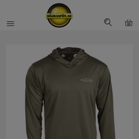
Gäddfemman
Abborrfemman
Interfiske
Rullar
Spön
Fiskeset
Fiskedrag