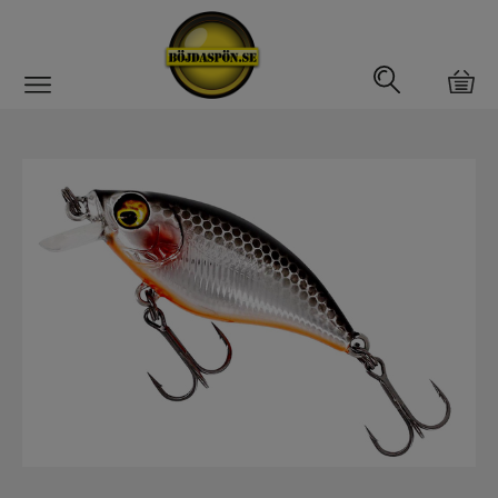
Gäddfemman
Abborrfemman
Interfiske
Rullar
Spön
Fiskeset
Fiskedrag