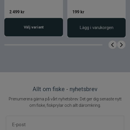
1 st
Antal
2 499
kr
199
kr
5 cm
Längd
6 g
Vikt
Välj variant
Lägg i varukorgen
Low Float
Egenskap
ABS-plast
Kropp
Kompakt crankbait-profil
Stjärtdesign
Blyfri ABS-plast med
Material
genomgående wire
Allt om fiske - nyhetsbrev
Prenumerera gärna på vårt nyhetsbrev. Det ger dig senaste nytt
om fiske, fiskprylar och allt däromkring.