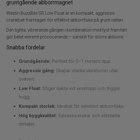
Flugbindning
gruntgående abborrmagnet
Westin BuzzBite SR Low Float är en kompakt, aggressiv
Flugfiske
crankbait framtagen för effektivt abborrfiske på grunt vatten.
Den tighta, vibrerande gången i kombination med tyst framfart
Vinterfiske
gör betet extremt provocerande – särskilt för större abborre.
Snabba fördelar
Kläder
Grundgående:
Perfekt för 0–1 meters djup.
Trolling
Aggressiv gång:
Skapar starka vibrationer utan
oväsen.
Specimenfiske
Low Float:
Stiger sakta vid vevstopp och triggar
hugg.
Varumärken
Kompakt storlek:
Idealisk för selektivt abborrfiske.
Hög byggkvalitet:
Sylvassa krokar och slitstarka
detaljer.