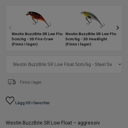
Skeddrag
Havsfiske
Westin BuzzBite SR Low Float
Westin BuzzBite SR Low Float
West
5cm/6g - 3D Fire Craw
5cm/6g - 3D Headlight
5cm/
PowerBait/Gulp
(Finns i lager)
(Finns i lager)
i lag
Trollingbeten
Spinnflugor
Finns i lager
Fiskelinor
Småplock
Lägg till i favoriter
Tillbehör
Westin BuzzBite SR Low Float – aggressiv