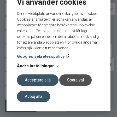
Vi använder cookies
Cisco Kid wobbler
Cotton Cordell wobbler
Daiwa wobbler
BuzzBite SR har en tight, vibrerande simrörelse
Denna webbplats använder olika typer av cookies.
som kombineras med en nästan ljudlös
Cookies är små textfiler som kan användas av
framfart. Det gör att betet överraskar fisken och
Darts wobbler
Halco wobbler
Illex/Gunki wobbler
webbplatser för att göra besökarens upplevelse
ofta utlöser reflexhugg.
enkel och effektiv. Lagen säger att vi får lagra
Interfiske wobbler
Karikko wobbler
Kinetic wobbler
cookies på din enhet om det är absolut nödvändigt
Vid vevstopp stiger betet långsamt mot ytan – en
för att använda webbplatsen. För övriga ändamål
rörelse som ofta får följande abborre att
krävs självklart ditt medgivande.
attackera skoningslöst.
Maxximus wobbler
Nils Master wobbler
Rapala wobbler
Googles sekretesspolicy
Denna egenskap gör BuzzBite SR extremt effektiv
River2Sea wobbler
Salmo wobbler
Savage Gear wobbler
Ändra inställningar
även vid försiktigt och tekniskt fiske.
Premiumkomponenter och
Svartzonker wobbler
Strike Pro wobbler
Acceptera alla
Spara val
kompromisslös kvalitet
Swim Whizz wobbler
Tomic wobbler
Vänern Plugg
Avböj alla
Betet är byggt i slitstark ABS-plast, helt blyfritt och
utrustat med sylvassa carbon steel-krokar för
Westin wobbler
Övriga wobbler
maximal krokning.