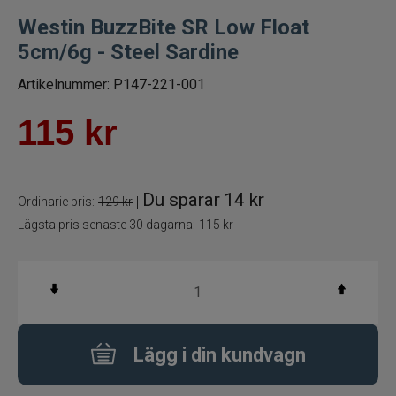
Westin BuzzBite SR Low Float
Betespaket
5cm/6g - Steel Sardine
Handgjorda beten
Artikelnummer:
P147-221-001
Jiggar och Gummibeten
115
kr
Jerkbaits - tailbaits
Du sparar
14 kr
|
Ordinarie pris:
129 kr
Wobbler
Lägsta pris senaste 30 dagarna:
115 kr
Vibrationsbeten Bladebaits
Ytbete
Gäddspinnare
Lägg i din kundvagn
Spinnare