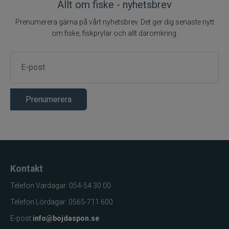
Allt om fiske - nyhetsbrev
Prenumerera gärna på vårt nyhetsbrev. Det ger dig senaste nytt
om fiske, fiskprylar och allt däromkring.
Prenumerera
Kontakt
Telefon Vardagar: 054-54 30 00
Telefon Lördagar: 0565-711 600
E-post:
info@bojdaspon.se