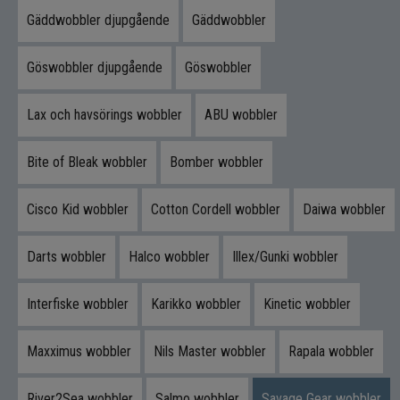
Gäddwobbler djupgående
Gäddwobbler
Oavsett om du vevar hem det jämnt eller arbetar
det med små ryck skapar du en presentation
som triggar snabba hugg.
Göswobbler djupgående
Göswobbler
Design som skapar rörelse och
Lax och havsörings wobbler
ABU wobbler
attraktion
Bite of Bleak wobbler
Bomber wobbler
Den genomtänkta konstruktionen ger en intensiv
och livlig gång i vattnet. Betet rör sig med en
hektisk energi som imiterar en stressad bytesfisk.
Cisco Kid wobbler
Cotton Cordell wobbler
Daiwa wobbler
Känslan i fisket är direkt och responsiv, vilket gör
Darts wobbler
Halco wobbler
Illex/Gunki wobbler
det enkelt att variera tempo och teknik för att hitta
det som fungerar bäst.
Interfiske wobbler
Karikko wobbler
Kinetic wobbler
För finesse och lättare predatorfiske
Maxximus wobbler
Nils Master wobbler
Rapala wobbler
Det här betet passar perfekt när du fiskar lätt och
precist. Det är ett utmärkt val för mindre
River2Sea wobbler
Salmo wobbler
Savage Gear wobbler