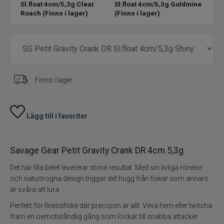
Sl.float 4cm/5,3g Clear
Sl.float 4cm/5,3g Goldmine
Sl.f
Roach
(Finns i lager)
(Finns i lager)
(Finn
Skeddrag
Havsfiske
PowerBait/Gulp
Finns i lager
Trollingbeten
Lägg till i favoriter
Spinnflugor
Fiskelinor
Savage Gear Petit Gravity Crank DR 4cm 5,3g
Det här lilla betet levererar stora resultat. Med sin livliga rörelse
Småplock
och naturtrogna design triggar det hugg från fiskar som annars
är svåra att lura.
Tillbehör
Perfekt för finessfiske där precision är allt. Veva hem eller twitcha
fram en oemotståndlig gång som lockar till snabba attacker.