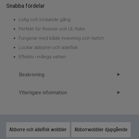
Flugbindning
Snabba fördelar
Flugfiske
Livlig och lockande gång
Perfekt för finesse och UL-fiske
Vinterfiske
Fungerar med både invevning och twitch
Lockar abborre och ädelfisk
Kläder
Effektiv i många vatten
Trolling
Beskrivning
Specimenfiske
Savage Gear Petit Gravity Crank DR
Ytterligare information
Varumärken
4cm 5,3g – liten storfiskmagnet
Märke
Savage gear
Det här betet är utvecklat för att leverera maximal
Tillverkare
Svendsen - 4.Beten
effekt i ett kompakt format. Den livliga gången
och realistiska designen gör att det snabbt
Abborre och ädelfisk wobbler
Abborrwobbler djupgående
väcker intresse hos hungriga fiskar.