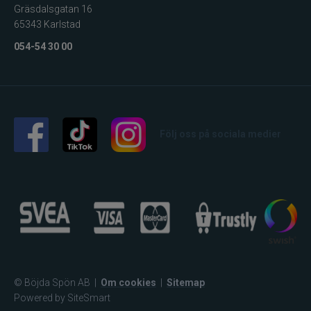
Gräsdalsgatan 16
65343 Karlstad
054-54 30 00
Följ oss på sociala medier
© Böjda Spön AB
|
Om cookies
|
Sitemap
Powered by SiteSmart