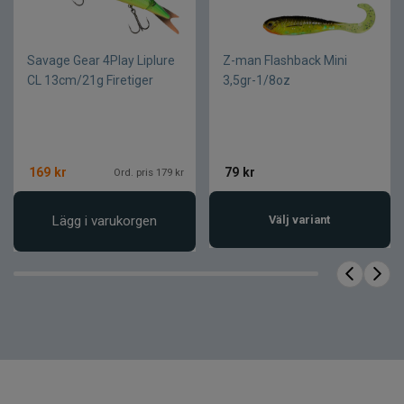
harr
Savage Gear 4Play Liplure
Z-man Flashback Mini
CL 13cm/21g Firetiger
3,5gr-1/8oz
169
kr
79
kr
Ord. pris 179 kr
Lägg i varukorgen
Välj variant