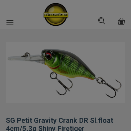
Gäddfemman
Abborrfemman
Interfiske
Rullar
Spön
Fiskeset
SG Petit Gravity Crank DR Sl.float
Fiskedrag
4cm/5,3g Shiny Firetiger