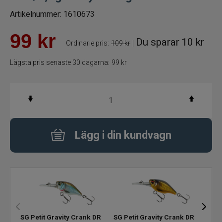
Artikelnummer:
1610673
Betespaket
99
kr
Du sparar
10 kr
Handgjorda beten
|
Ordinarie pris:
109 kr
Lägsta pris senaste 30 dagarna:
99 kr
Jiggar och Gummibeten
Jerkbaits - tailbaits
Wobbler
Lägg i din kundvagn
Vibrationsbeten Bladebaits
Ytbete
Gäddspinnare
SG Petit Gravity Crank DR
SG Petit Gravity Crank DR
SG P
Spinnare