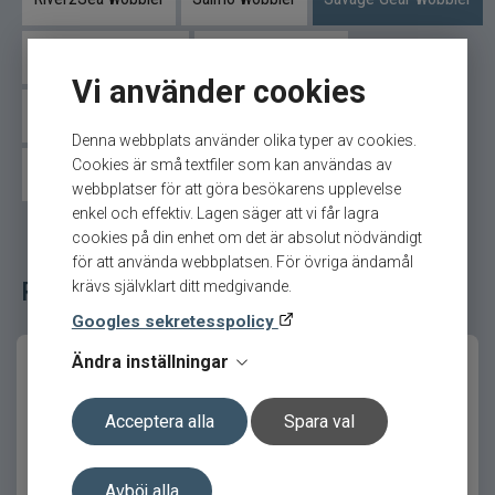
predatorer och ädelfisk i både stilla och
strömmande vatten.
Svartzonker wobbler
Strike Pro wobbler
Med rätt teknik kan du presentera betet på ett sätt
Vi använder cookies
som får även försiktiga fiskar att hugga.
Swim Whizz wobbler
Tomic wobbler
Vänern Plugg
Denna webbplats använder olika typer av cookies.
Produktfördelar
Cookies är små textfiler som kan användas av
Westin wobbler
Övriga wobbler
webbplatser för att göra besökarens upplevelse
Livlig och intensiv simrörelse
enkel och effektiv. Lagen säger att vi får lagra
Effektiv vid både invevning och twitch
cookies på din enhet om det är absolut nödvändigt
för att använda webbplatsen. För övriga ändamål
Perfekt för finesse och UL-fiske
Relaterade fiskeredskap för ditt fiske
krävs självklart ditt medgivande.
Lockar abborre och ädelfisk
Googles sekretesspolicy
Ger kontroll i presentationen
Ändra inställningar
Produktfakta
Acceptera alla
Spara val
Egenskap
Värde
Varumärke
Savage Gear
Avböj alla
Petit Gravity