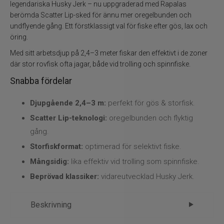
Flugbindning
legendariska Husky Jerk – nu uppgraderad med Rapalas
berömda Scatter Lip-sked för ännu mer oregelbunden och
undflyende gång. Ett förstklassigt val för fiske efter gös, lax och
Flugfiske
öring.
Vinterfiske
Med sitt arbetsdjup på 2,4–3 meter fiskar den effektivt i de zoner
där stor rovfisk ofta jagar, både vid trolling och spinnfiske.
Kläder
Snabba fördelar
Djupgående 2,4–3 m:
perfekt för gös & storfisk.
Trolling
Scatter Lip-teknologi:
oregelbunden och flyktig
Specimenfiske
gång.
Storfiskformat:
optimerad för selektivt fiske.
Varumärken
Mångsidig:
lika effektiv vid trolling som spinnfiske.
Beprövad klassiker:
vidareutvecklad Husky Jerk.
Beskrivning