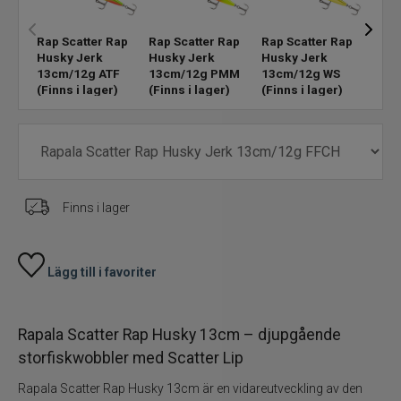
Skeddrag
Rapa
Rap Scatter Rap
Rap Scatter Rap
Rap Scatter Rap
Husk
Husky Jerk
Husky Jerk
Husky Jerk
13c
13cm/12g ATF
13cm/12g PMM
13cm/12g WS
Havsfiske
(Finn
(Finns i lager)
(Finns i lager)
(Finns i lager)
PowerBait/Gulp
Trollingbeten
Finns i lager
Spinnflugor
Fiskelinor
Lägg till i favoriter
Småplock
Rapala Scatter Rap Husky 13cm – djupgående
storfiskwobbler med Scatter Lip
Tillbehör
Rapala Scatter Rap Husky 13cm är en vidareutveckling av den