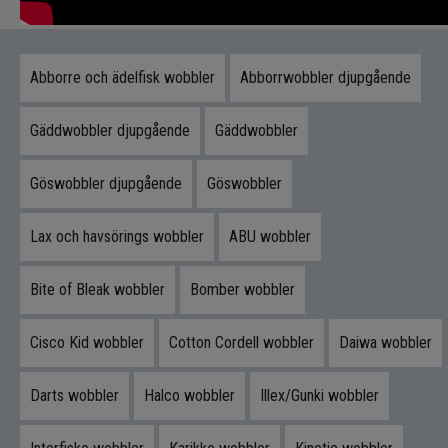
sjöar. Samtidigt fungerar betet mycket bra även
vid spinnfiske från båt eller land.
Abborre och ädelfisk wobbler
Abborrwobbler djupgående
Den stora profilen gör den idealisk för selektivt
storfiskfiske.
Gäddwobbler djupgående
Gäddwobbler
Byggkvalitet & prestanda i världsklass
Göswobbler djupgående
Göswobbler
Rapala är kända för sin höga finish och
konsekventa kvalitet, och Scatter Rap Husky är
Lax och havsörings wobbler
ABU wobbler
inget undantag. Den flytande konstruktionen ger
perfekt kontroll över presentationen och betet
behåller sin gång även vid varierande hastighet.
Bite of Bleak wobbler
Bomber wobbler
Produktfördelar
Cisco Kid wobbler
Cotton Cordell wobbler
Daiwa wobbler
Unik Scatter Lip-teknologi
Darts wobbler
Halco wobbler
Illex/Gunki wobbler
Extremt effektiv för gös & storfisk
Stabilt djupgående för trollingfiske