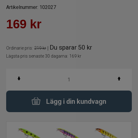
Artikelnummer:
102027
Betespaket
169
kr
Handgjorda beten
Jiggar och Gummibeten
Du sparar
50 kr
|
Ordinarie pris:
219 kr
Lägsta pris senaste 30 dagarna:
169 kr
Jerkbaits - tailbaits
Wobbler
Vibrationsbeten Bladebaits
Lägg i din kundvagn
Ytbete
Gäddspinnare
Spinnare