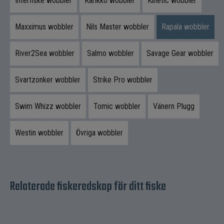
Interfiske wobbler
Karikko wobbler
Kinetic wobbler
Lockande och oregelbunden gång
Mycket hög byggkvalitet
Maxximus wobbler
Nils Master wobbler
Rapala wobbler
Innehåll i paketet
River2Sea wobbler
Salmo wobbler
Savage Gear wobbler
1 st
Antal
Svartzonker wobbler
Strike Pro wobbler
13 cm
Längd
12 g
Vikt
Swim Whizz wobbler
Tomic wobbler
Vänern Plugg
Flytande
Egenskap
Westin wobbler
Övriga wobbler
Hårdplast
Kropp
Minnowprofil
Stjärtdesign
Plast &
Material
metallkomponenter
Relaterade fiskeredskap för ditt fiske