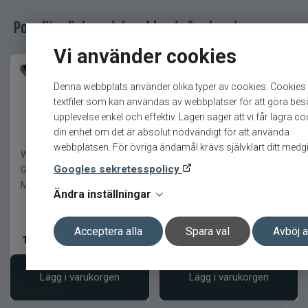
Populära fiskeredskap bland våra kunder
Vi använder cookies
Denna webbplats använder olika typer av cookies. Cookies
textfiler som kan användas av webbplatser för att göra be
upplevelse enkel och effektiv. Lagen säger att vi får lagra c
din enhet om det är absolut nödvändigt för att använda
webbplatsen. För övriga ändamål krävs självklart ditt medg
Westin BullTeez Shadtail
Rapala Original 13cm/7gr
Googles sekretesspolicy
G5 24cm/107g Gizmo UV
P
Mon
Ändra inställningar
Acceptera alla
Spara val
Avböj a
119
kr
169
kr
Ord. pris 199 kr
Lägg i varukorgen
Lägg i varukorgen