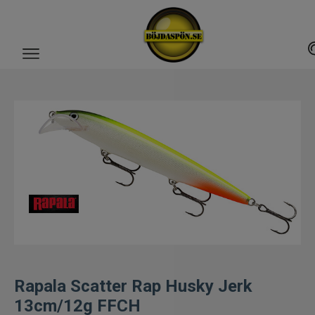
Gäddfemman
Abborrfemman
Interfiske
Rullar
Spön
Fiskeset
Rapala Scatter Rap Husky Jerk
Fiskedrag
13cm/12g FFCH