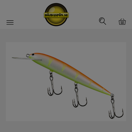
Gäddfemman
Abborrfemman
Interfiske
Rullar
Spön
Fiskeset
Fiskedrag