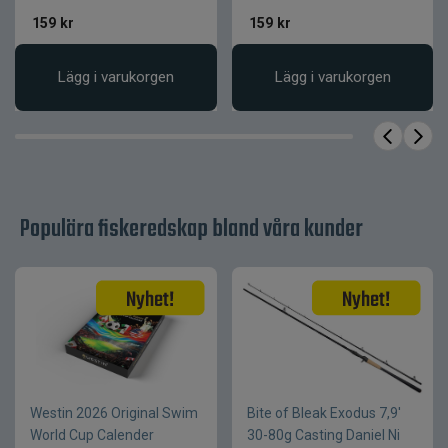
Balansoptimerad
Kropp
159
kr
159
kr
plastkropp
Stabil wobblande gång
Stjärtdesign
Lägg i varukorgen
Lägg i varukorgen
Slitstark plast
Material
Populära fiskeredskap bland våra kunder
Westin 2026 Original Swim
Bite of Bleak Exodus 7,9'
World Cup Calender
30-80g Casting Daniel Ni