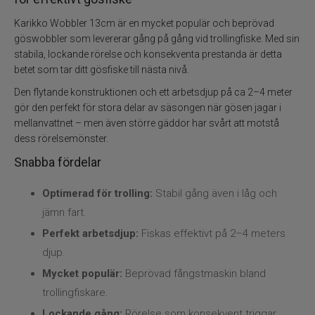
Flugbindning
Karikko Wobbler 13cm är en mycket populär och beprövad
Flugfiske
göswobbler som levererar gång på gång vid trollingfiske. Med sin
stabila, lockande rörelse och konsekventa prestanda är detta
betet som tar ditt gösfiske till nästa nivå.
Vinterfiske
Den flytande konstruktionen och ett arbetsdjup på ca 2–4 meter
gör den perfekt för stora delar av säsongen när gösen jagar i
Kläder
mellanvattnet – men även större gäddor har svårt att motstå
dess rörelsemönster.
Trolling
Snabba fördelar
Specimenfiske
Optimerad för trolling:
Stabil gång även i låg och
jämn fart.
Varumärken
Perfekt arbetsdjup:
Fiskas effektivt på 2–4 meters
djup.
Mycket populär:
Beprövad fångstmaskin bland
trollingfiskare.
Lockande gång:
Rörelse som konsekvent triggar