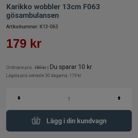
Karikko wobbler 13cm F063
Betespaket
gösambulansen
Handgjorda beten
Artikelnummer:
K13-063
179
kr
Jiggar och Gummibeten
Jerkbaits - tailbaits
Du sparar
10 kr
|
Ordinarie pris:
189 kr
Wobbler
Lägsta pris senaste 30 dagarna:
179 kr
Vibrationsbeten Bladebaits
Ytbete
Lägg i din kundvagn
Gäddspinnare
Spinnare