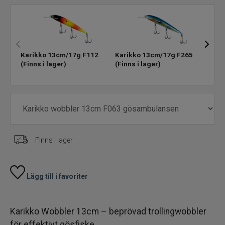
Skeddrag
Havsfiske
Karikko 13cm/17g F112
Karikko 13cm/17g F265
Kari
(Finns i lager)
(Finns i lager)
(Finn
PowerBait/Gulp
Trollingbeten
Spinnflugor
Finns i lager
Fiskelinor
Småplock
Lägg till i favoriter
Tillbehör
Karikko Wobbler 13cm – beprövad trollingwobbler
för effektivt gösfiske