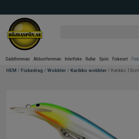
Gäddfemman
Abborrfemman
Interfiske
Rullar
Spön
Fiskeset
Fis
HEM
/
Fiskedrag
/
Wobbler
/
Karikko wobbler
/ Karikko 15c