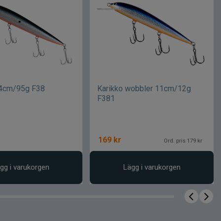
24cm/95g F38
Karikko wobbler 11cm/12g
F381
169
kr
Ord. pris 179 kr
gg i varukorgen
Lägg i varukorgen