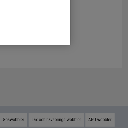
Göswobbler
Lax och havsörings wobbler
ABU wobbler