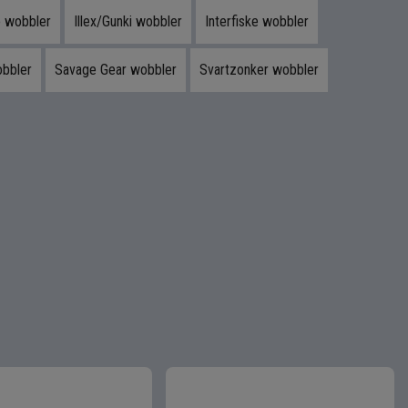
 wobbler
Illex/Gunki wobbler
Interfiske wobbler
bbler
Savage Gear wobbler
Svartzonker wobbler