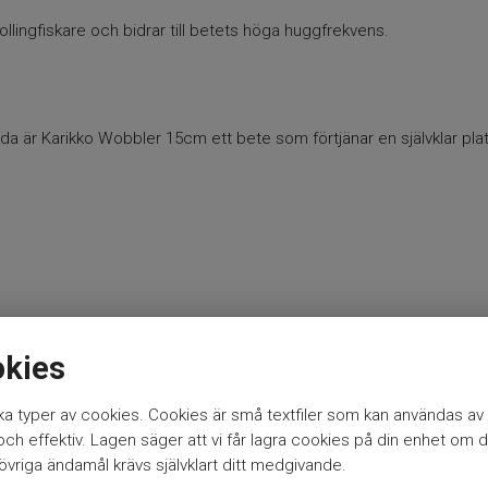
llingfiskare och bidrar till betets höga huggfrekvens.
da är Karikko Wobbler 15cm ett bete som förtjänar en självklar plats
okies
a typer av cookies. Cookies är små textfiler som kan användas av 
h effektiv. Lagen säger att vi får lagra cookies på din enhet om d
vriga ändamål krävs självklart ditt medgivande.