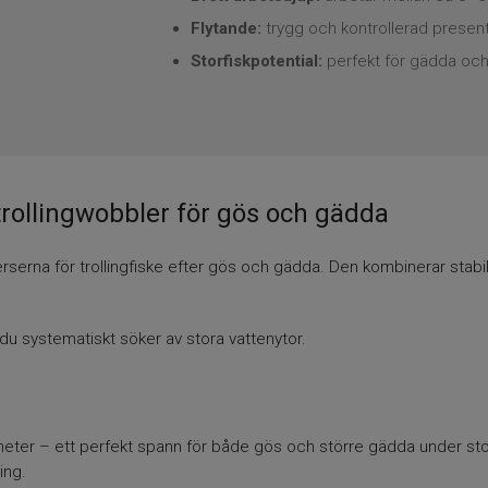
Flytande:
trygg och kontrollerad present
Storfiskpotential:
perfekt för gädda och
rollingwobbler för gös och gädda
erna för trollingfiske efter gös och gädda. Den kombinerar stabi
 du systematiskt söker av stora vattenytor.
 5 meter – ett perfekt spann för både gös och större gädda under 
ing.