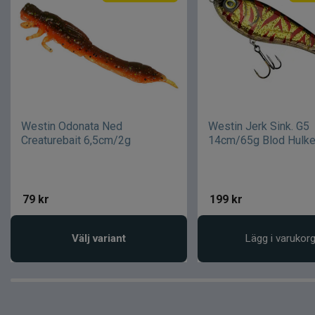
Westin Odonata Ned
Westin Jerk Sink. G5
Creaturebait 6,5cm/2g
14cm/65g Blod Hulk
79
kr
199
kr
Välj variant
Lägg i varukor