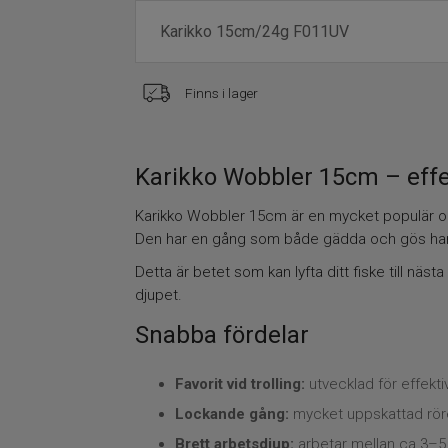
Finns i lager
Karikko Wobbler 15cm – effek
Karikko Wobbler 15cm är en mycket populär och 
Den har en gång som både gädda och gös har 
Detta är betet som kan lyfta ditt fiske till nästa
djupet.
Snabba fördelar
Favorit vid trolling:
utvecklad för effektiv
Lockande gång:
mycket uppskattad röre
Brett arbetsdjup:
arbetar mellan ca 3–5