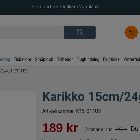
Dina sportfiskebutiker i Värmland
kedrag
Fiskelinor
Småplock
Tillbehör
Flugbindning
Flugfiske
Vinterfis
m/24g F011UV
Karikko 15cm/2
Artikelnummer:
K15-011UV
189
kr
Du 
Ordinarie pris:
199 kr
|