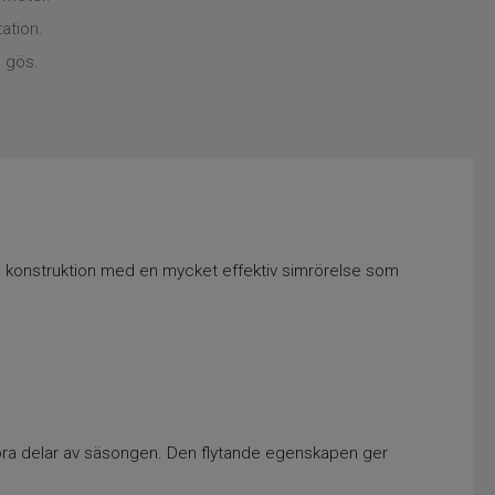
ation.
 gös.
l konstruktion med en mycket effektiv simrörelse som
stora delar av säsongen. Den flytande egenskapen ger