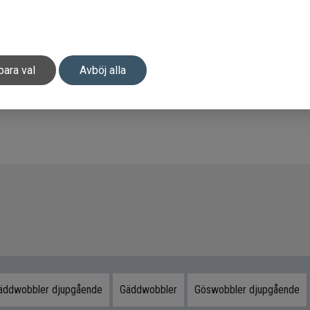
para val
Avböj alla
äddwobbler djupgående
Gäddwobbler
Göswobbler djupgående