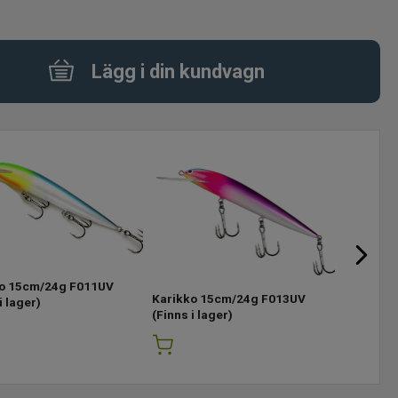
Lägg i din kundvagn
o 15cm/24g F011UV
Karikko 
Karikko 15cm/24g F013UV
i lager)
(Finns i l
(Finns i lager)