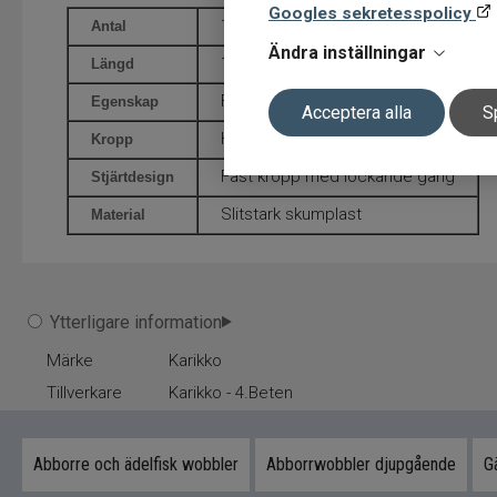
Googles sekretesspolicy
1 st
Antal
Ändra inställningar
15 cm
Längd
Flytande
Egenskap
Acceptera alla
S
Hård wobblerkropp
Kropp
Fast kropp med lockande gång
Stjärtdesign
Slitstark skumplast
Material
Ytterligare information
Märke
Karikko
Tillverkare
Karikko - 4.Beten
Abborre och ädelfisk wobbler
Abborrwobbler djupgående
G