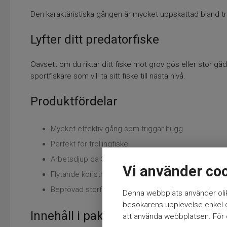
Den karaktäristiska gången är mycket uppskattad bland tro
Lyfter ditt predatorfiske
Oavsett om du riktar ditt fiske mot grov gös eller stor gäd
sportfiskare som vill ta sitt fiske till nästa nivå.
Produktfördelar
Mycket effektiv gång som triggar hugg
Perfekt för trollingfiske
Arbetsdjup ca 3–5 meter
Vi använder co
Flytande konstruktion för stabil presentation
Beprövad storfiskfångare
Denna webbplats använder olik
besökarens upplevelse enkel oc
Innehåll i paketet
att använda webbplatsen. För ö