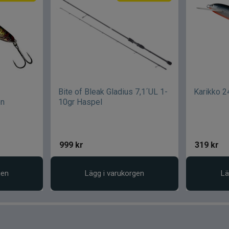
Bite of Bleak Gladius 7,1´UL 1-
Karikko 
en
10gr Haspel
999
kr
319
kr
gen
Lägg i varukorgen
Lä