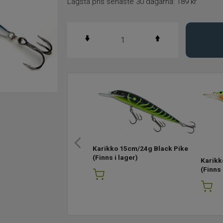
Lägsta pris senaste 30 dagarna:
189 kr
Karikko 15cm/24g Black Pike
(Finns i lager)
Karikk
(Finns 