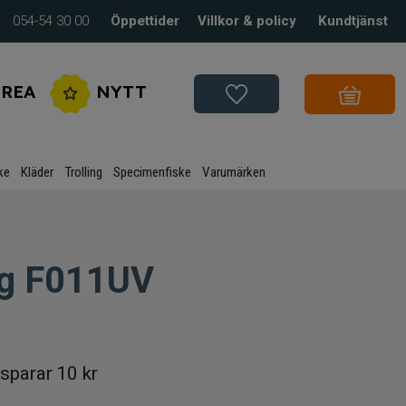
054-54 30 00
Öppettider
Villkor & policy
Kundtjänst
REA
NYTT
ke
Kläder
Trolling
Specimenfiske
Varumärken
4g F011UV
sparar
10 kr