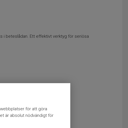
 i beteslådan. Ett effektivt verktyg för seriösa
webbplatser för att göra
et är absolut nödvändigt för