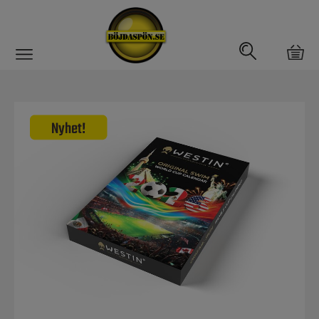
Gäddfemman
Abborrfemman
Interfiske
Rullar
Spön
Fiskeset
Fiskedrag