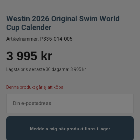
Betespaket
Westin 2026 Original Swim World
Cup Calender
Handgjorda beten
Artikelnummer:
P335-014-005
Jiggar och Gummibeten
3 995
kr
Jerkbaits - tailbaits
Lägsta pris senaste 30 dagarna:
3 995 kr
Wobbler
Denna produkt går ej att köpa.
Vibrationsbeten Bladebaits
Ytbete
Gäddspinnare
Spinnare