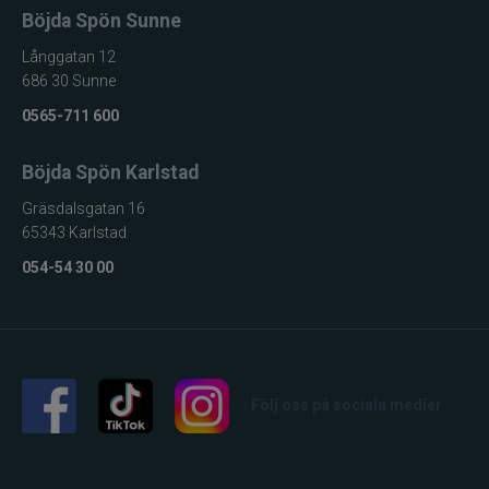
Böjda Spön Sunne
Exklusiva och
unikt
Långgatan 12
Egenskap
designade
686 30 Sunne
samlarbeten
0565-711 600
Böjda Spön Karlstad
Gräsdalsgatan 16
65343 Karlstad
054-54 30 00
Följ oss på sociala medier