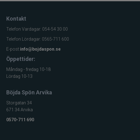
Kalender /
samlarutgåva
Kontakt
Produktkategori
för
Telefon Vardagar: 054-54 30 00
predatorfiske
Telefon Lördagar: 0565-711 600
34 Swim
Innehåll
Glidebait
E-post:
info@bojdaspon.se
Betestyp
Swim Glidebait
Öppettider:
Längd per bete
12 cm
Måndag - fredag 10-18
Flytkraft
Suspending
Lördag 10-13
Inspirerad av
Design
VM-nationer
Böjda Spön Arvika
Antal matchdagar
34
Storgatan 34
Predatorfiske
671 34 Arvika
Användningsområde
och samling
0570-711 690
Gädda och
Målarter
andra
predatorer