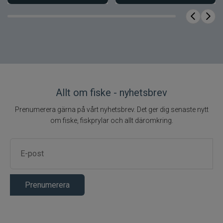
Produktfördelar
34 unika Swim Glidebait i exklusiva
designer
Inspirerad av fotbolls-VM och
deltagande nationer
Premiumbeten med Westins kvalitet
Allt om fiske - nyhetsbrev
och finish
Prenumerera gärna på vårt nyhetsbrev. Det ger dig senaste nytt
Perfekt för samlare och predatorfiskare
om fiske, fiskprylar och allt däromkring.
En ny överraskning för varje matchdag
Produktfakta
Egenskap
Värde
Prenumerera
Varumärke
Westin
2026 Original
Produktnamn
Swim World
Cup Calender