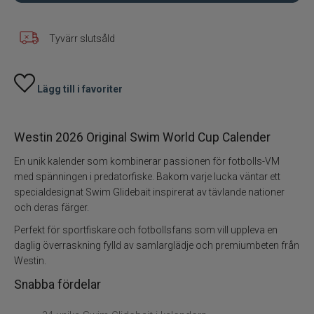
Skeddrag
Tyvärr slutsåld
Havsfiske
Lägg till i favoriter
PowerBait/Gulp
Westin 2026 Original Swim World Cup Calender
Trollingbeten
En unik kalender som kombinerar passionen för fotbolls-VM
Spinnflugor
med spänningen i predatorfiske. Bakom varje lucka väntar ett
specialdesignat Swim Glidebait inspirerat av tävlande nationer
och deras färger.
Fiskelinor
Perfekt för sportfiskare och fotbollsfans som vill uppleva en
Småplock
daglig överraskning fylld av samlarglädje och premiumbeten från
Westin.
Tillbehör
Snabba fördelar