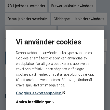
exklusivt Swim Glidebait inspirerat av deltagande
ABU jerkbaits-swimbaits
Brewer jerkbaits-swimbaits
nationer.
Daiwa jerkbaits-swimbaits
Gäddgapet - Jerkbaits swimbaits
Varje bete är designat för att spegla färger, känsla
och identitet från olika fotbollsnationer samtidigt
som de håller den höga kvalitet och detaljnivå
Strike Pro jerkbaits-swimbaits
Rapala Jerkbaits swimbaits
som kännetecknar Westins predatorbeten.
Vi använder cookies
Salmo Jerkbaits-swimbaits
Svartzonker jerkbaits-swimbaits
Exklusiva Swim Glidebait för samlare
"
Denna webbplats använder olika typer av cookies.
och predatorfiskare
Westin Jerkbaits-swimbaits
Wolfcreek Jerkbaits-swimbaits
Cookies är små textfiler som kan användas av
webbplatser för att göra besökarens upplevelse
Kalendern innehåller totalt 34 stycken Swim
enkel och effektiv. Lagen säger att vi får lagra
Glidebait 12 cm i suspending-utförande – ett för
Övriga jerkbaits-swimbaits
cookies på din enhet om det är absolut nödvändigt
varje matchdag under mästerskapet. Varje
för att använda webbplatsen. För övriga ändamål
modell är framtagen som ett unikt samlarbete
krävs självklart ditt medgivande.
med egen design och karaktär.
Googles sekretesspolicy
Relaterade fiskeredskap för ditt fiske
Detta gör kalendern till mer än bara en
nedräkning. Den blir en kombination av
Ändra inställningar
samlarglädje, fiskepassion och