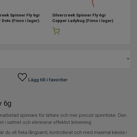
creek Spinner Fly 6gr
Silvercreek Spinner Fly 6gr
Silvercre
 Dots
(Finns i lager)
Copper Ladybug
(Finns i lager)
Copper M
Lägg till i favoriter
y 6g
marbetad spinnare för lättare och mer precist spinnfiske. Den
 i vattnet och eliminerar effektivt lintvinning.
när du vill fiska långsamt, kontrollerat och med maximal känsla i