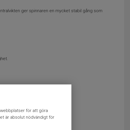
centralvikten ger spinnaren en mycket stabil gång som
ghet.
webbplatser för att göra
et är absolut nödvändigt för