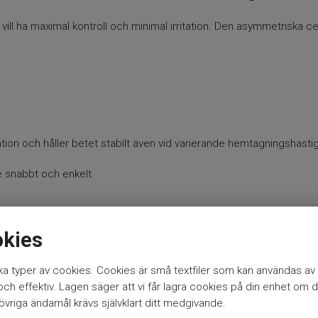
 vill ha maximal kontroll och minimal irritation. Den asymmetriska 
on och håller betet stabilt även vid varierande hemtagningshasti
e snabbt och enkelt.
okies
ing, röding och regnbåge.
a typer av cookies. Cookies är små textfiler som kan användas av 
örhållanden och bytesfisk.
h effektiv. Lagen säger att vi får lagra cookies på din enhet om d
vriga ändamål krävs självklart ditt medgivande.