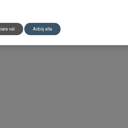
para val
Avböj alla