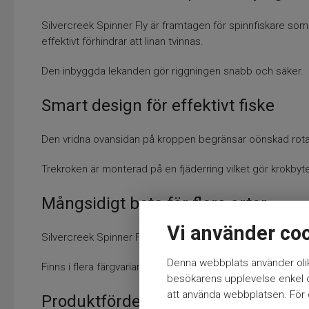
Silvercreek Spinner Fly är framtagen för spinnfiskare som
effektivt förhindrar att linan tvinnas.
Den inbyggda lekanden gör riggningen snabb och säker.
Smart design för effektivt fiske
Den vridna ovansidan på kroppen begränsar oönskad rotati
Trekroken är monterad på en fjäderring vilket gör krokbyt
Mångsidigt bete för flera arter
Vi använder co
Silvercreek Spinner Fly är mycket effektiv för abborre, ör
Denna webbplats använder olik
Finns i flera färgvarianter för att passa olika vatten, ljusf
besökarens upplevelse enkel oc
att använda webbplatsen. För ö
Produktfördelar