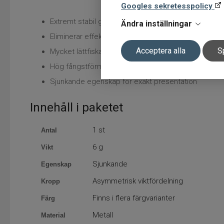
Googles sekretesspolicy
Extremt stabil gång i vattnet
Ändra inställningar
Eliminerar effektivt lintvinning
Acceptera alla
S
Mycket lättfiskad
Hög fångstförmåga på flera arter
Sjunkande egenskap för exakt presentation
Innehåll i paketet
1 st
Antal
6 g
Vikt
Sjunkande
Egenskap
Asymmetrisk viktfördelning
Kropp
Finns i flera färgvarianter
Färg
Metall
Material