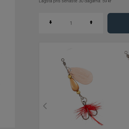
Lägsta pris senaste 30 dagarna:
59 kr