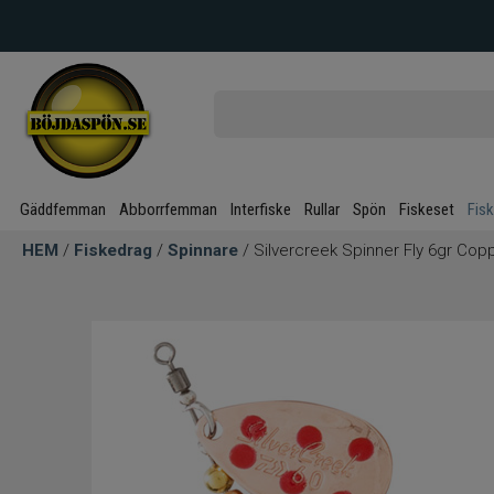
Gäddfemman
Abborrfemman
Interfiske
Rullar
Spön
Fiskeset
Fis
HEM
/
Fiskedrag
/
Spinnare
/ Silvercreek Spinner Fly 6gr Cop