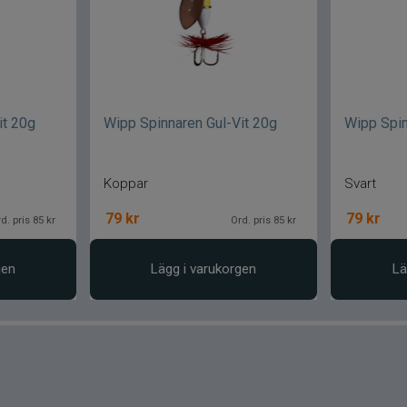
it 20g
Wipp Spinnaren Gul-Vit 20g
Wipp Spin
Koppar
Svart
79
kr
79
kr
d. pris 85 kr
Ord. pris 85 kr
gen
Lägg i varukorgen
Lä