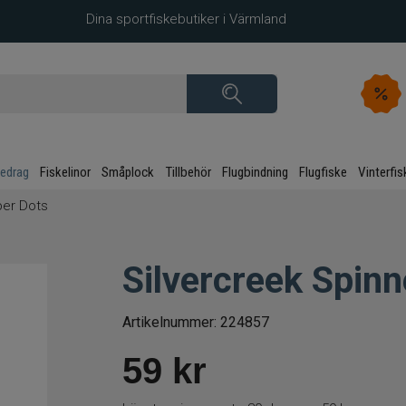
Dina sportfiskebutiker i Värmland
kedrag
Fiskelinor
Småplock
Tillbehör
Flugbindning
Flugfiske
Vinterfis
per Dots
Silvercreek Spinn
Artikelnummer:
224857
59
kr