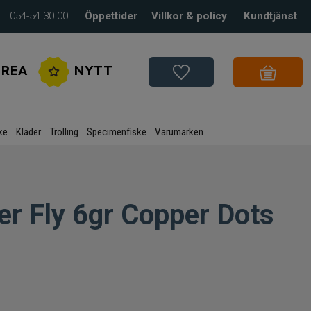
054-54 30 00
Öppettider
Villkor & policy
Kundtjänst
REA
NYTT
ke
Kläder
Trolling
Specimenfiske
Varumärken
er Fly 6gr Copper Dots