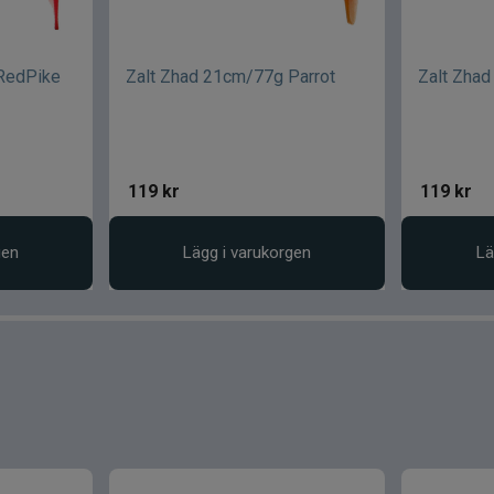
RedPike
Zalt Zhad 21cm/77g Parrot
Zalt Zha
119
kr
119
kr
gen
Lägg i varukorgen
Lä