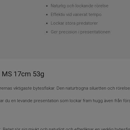
Naturlig och lockande rörelse
Effektiv vid varierat tempo
Lockar stora predatorer
Ger precision i presentationen
sh MS 17cm 53g
orernas viktigaste bytesfiskar. Den naturtrogna siluetten och rörelse
r du en levande presentation som lockar fram hugg även från försi
t. Betet rör sig mjukt och naturligt och efterliknar en verklig bytesf