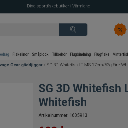
Dina sportfiskebutiker i Värmland
kedrag
Fiskelinor
Småplock
Tillbehör
Flugbindning
Flugfiske
Vinterfis
vage Gear gäddjiggar
/ SG 3D Whitefish LT MS 17cm/53g Fire Whi
SG 3D Whitefish 
Whitefish
Artikelnummer:
1635913