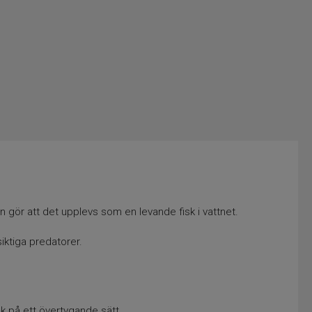
n gör att det upplevs som en levande fisk i vattnet.
ktiga predatorer.
isk på ett övertygande sätt.