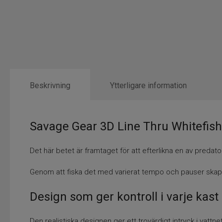
Beskrivning
Ytterligare information
Savage Gear 3D Line Thru Whitefi
Det här betet är framtaget för att efterlikna en av predat
Genom att fiska det med varierat tempo och pauser skapa
Design som ger kontroll i varje kast
Den realistiska designen ger ett trovärdigt intryck i vattne