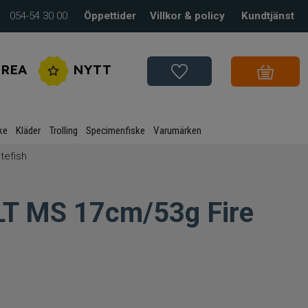
054-54 30 00
Öppettider
Villkor & policy
Kundtjänst
REA
NYTT
ke
Kläder
Trolling
Specimenfiske
Varumärken
tefish
LT MS 17cm/53g Fire