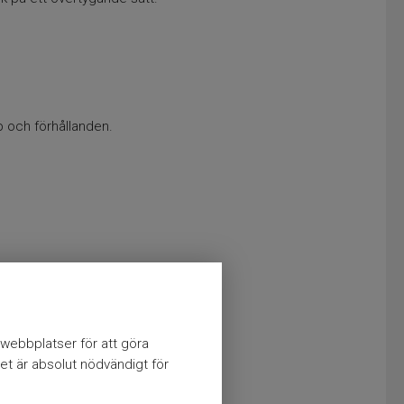
p och förhållanden.
webbplatser för att göra
et är absolut nödvändigt för