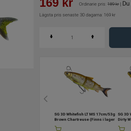
169
kr
Du 
Ordinarie pris:
189 kr
|
Lägsta pris senaste 30 dagarna:
169 kr
SG 3D Whitefish LT MS 17cm/53g
SG 3D 
Brown Chartreuse
(Finns i lager)
Dirty W