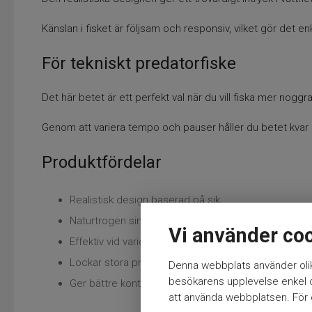
Känslan i fisket är följsam och responsiv, vilket gör det e
För tekniskt predatorfiske
Det här betet är ett perfekt val när du vill fiska mer nog
Genom att variera tempo och pauser håller du betet kvar 
Produktfördelar
Realistisk design baserad på sik
Naturtrogen simrörelse
Vi använder co
Effektiv vid varierat tempo
Lockar stora predatorer
Denna webbplats använder olik
besökarens upplevelse enkel oc
Ger bättre kontroll i fisket
att använda webbplatsen. För ö