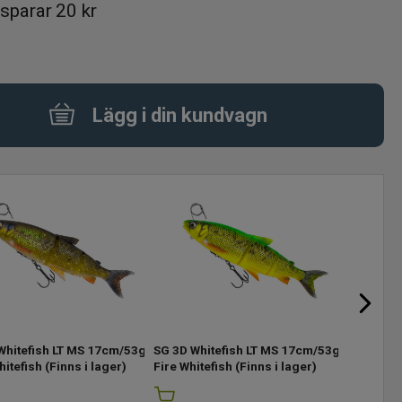
sparar
20 kr
Lägg i din kundvagn
Whitefish LT MS 17cm/53g
SG 3D Whitefish LT MS 17cm/53g
SG 3D Wh
hitefish
(Finns i lager)
Fire Whitefish
(Finns i lager)
Whitefish