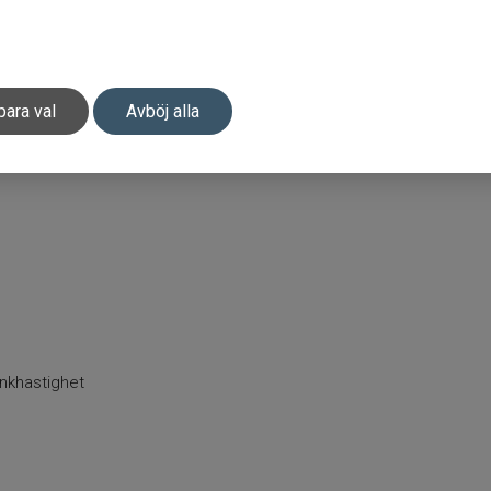
para val
Avböj alla
junkhastighet