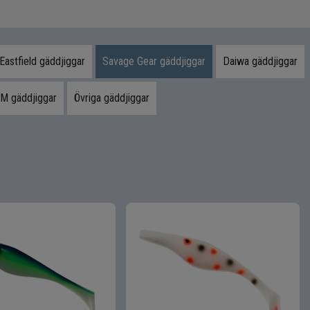
Eastfield gäddjiggar
Savage Gear gäddjiggar
Daiwa gäddjiggar
M gäddjiggar
Övriga gäddjiggar