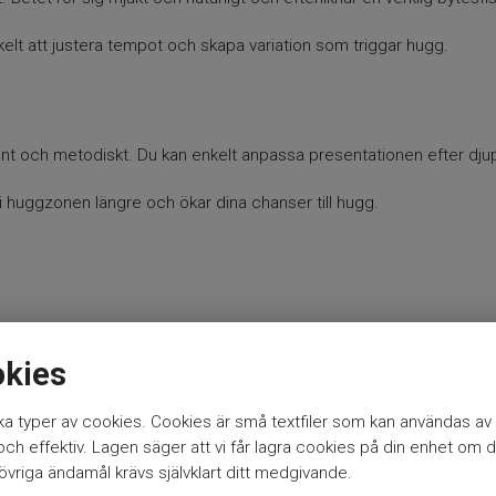
nkelt att justera tempot och skapa variation som triggar hugg.
grant och metodiskt. Du kan enkelt anpassa presentationen efter dju
i huggzonen längre och ökar dina chanser till hugg.
okies
a typer av cookies. Cookies är små textfiler som kan användas av 
h effektiv. Lagen säger att vi får lagra cookies på din enhet om d
vriga ändamål krävs självklart ditt medgivande.