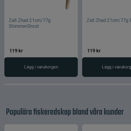
Zalt Zhad 21cm/77g
Zalt Zhad 21cm/77g 
ShimmerGhost
119
kr
119
kr
Lägg i varukorgen
Lägg i varukor
Populära fiskeredskap bland våra kunder