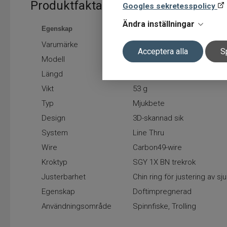
Produktfakta
Googles sekretesspolicy
Ändra inställningar
Egenskap
Värde
Varumärke
Savage Gear
Acceptera alla
S
Modell
3D Line Thru Whitefish MS
Längd
17 cm
Vikt
53 g
Typ
Mjukbete
Design
3D-skannad sik
System
Line Thru
Wire
Carbon49-wire
Kroktyp
SGY 1X BN trekrok
Justerbarhet
Chin ring för justering av s
Egenskap
Doftimpregnerad
Användningsområde
Spinnfiske, Trolling