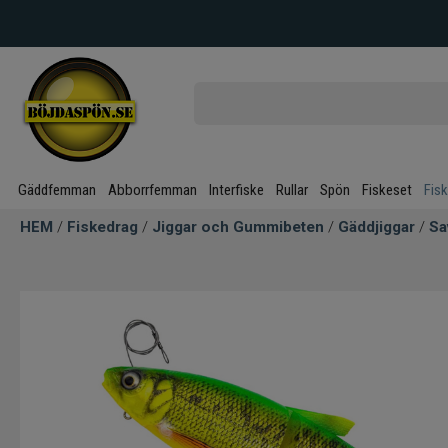
Gäddfemman
Abborrfemman
Interfiske
Rullar
Spön
Fiskeset
Fis
HEM
/
Fiskedrag
/
Jiggar och Gummibeten
/
Gäddjiggar
/
Sa