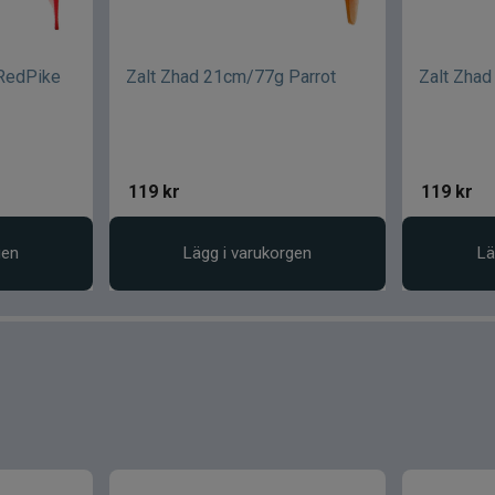
RedPike
Zalt Zhad 21cm/77g Parrot
Zalt Zha
119
kr
119
kr
gen
Lägg i varukorgen
Lä