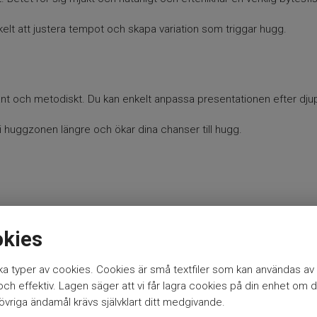
nkelt att justera tempot och skapa variation som triggar hugg.
grant och metodiskt. Du kan enkelt anpassa presentationen efter dju
i huggzonen längre och ökar dina chanser till hugg.
okies
a typer av cookies. Cookies är små textfiler som kan användas av 
h effektiv. Lagen säger att vi får lagra cookies på din enhet om d
vriga ändamål krävs självklart ditt medgivande.