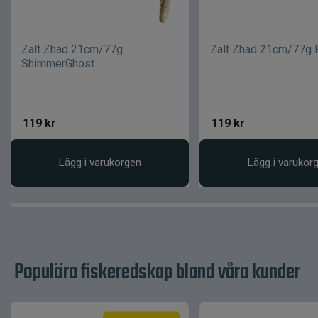
Zalt Zhad 21cm/77g
Zalt Zhad 21cm/77g 
ShimmerGhost
119
kr
119
kr
Lägg i varukorgen
Lägg i varukor
Populära fiskeredskap bland våra kunder