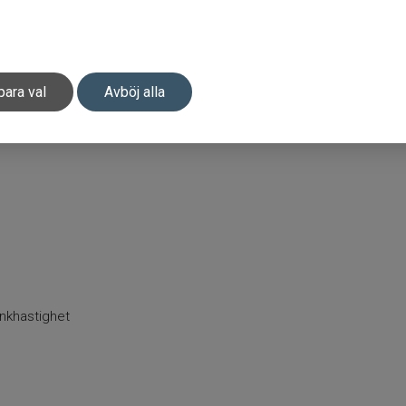
para val
Avböj alla
junkhastighet