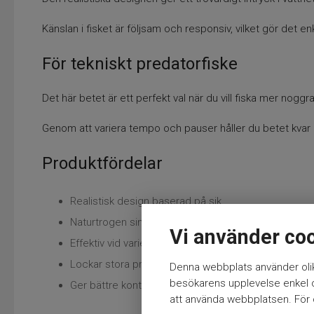
Känslan i fisket är följsam och responsiv, vilket gör det e
För tekniskt predatorfiske
Det här betet är ett perfekt val när du vill fiska mer nog
Genom att variera tempo och pauser håller du betet kvar 
Produktfördelar
Realistisk design baserad på sik
Naturtrogen simrörelse
Vi använder co
Effektiv vid varierat tempo
Lockar stora predatorer
Denna webbplats använder olik
besökarens upplevelse enkel oc
Ger bättre kontroll i fisket
att använda webbplatsen. För ö