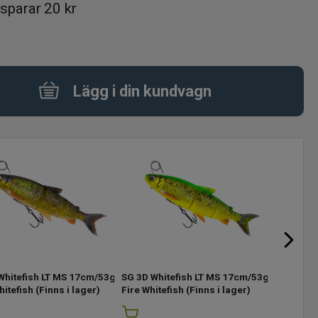
sparar
20 kr
Lägg i din kundvagn
Whitefish LT MS 17cm/53g
SG 3D Whitefish LT MS 17cm/53g
SG 3D Wh
hitefish
(Finns i lager)
Fire Whitefish
(Finns i lager)
Whitefish