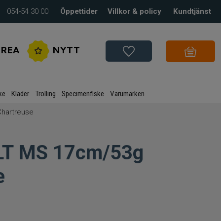
054-54 30 00
Öppettider
Villkor & policy
Kundtjänst
REA
NYTT
ke
Kläder
Trolling
Specimenfiske
Varumärken
Chartreuse
 LT MS 17cm/53g
e