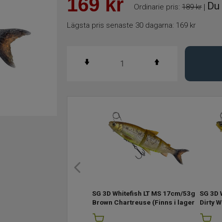
169
kr
Du 
Ordinarie pris:
189 kr
|
Lägsta pris senaste 30 dagarna:
169 kr
SG 3D Whitefish LT MS 17cm/53g
SG 3D 
Brown Chartreuse
(Finns i lager)
Dirty W