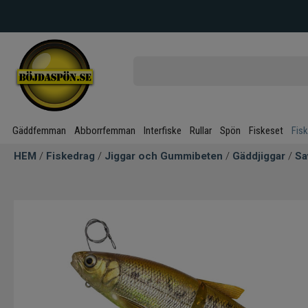
Gäddfemman
Abborrfemman
Interfiske
Rullar
Spön
Fiskeset
Fis
HEM
/
Fiskedrag
/
Jiggar och Gummibeten
/
Gäddjiggar
/
Sa