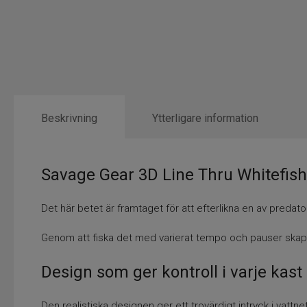
Beskrivning
Ytterligare information
Savage Gear 3D Line Thru Whitefi
Det här betet är framtaget för att efterlikna en av predat
Genom att fiska det med varierat tempo och pauser skapa
Design som ger kontroll i varje kast
Den realistiska designen ger ett trovärdigt intryck i vattne