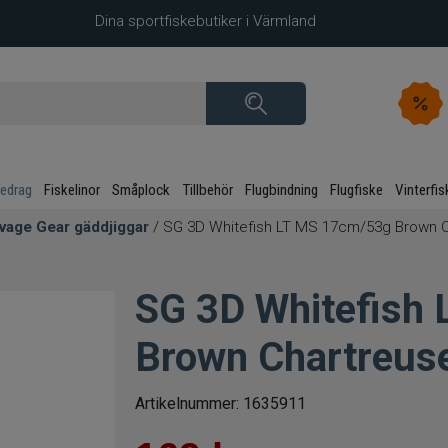
Dina sportfiskebutiker i Värmland
kedrag
Fiskelinor
Småplock
Tillbehör
Flugbindning
Flugfiske
Vinterfis
vage Gear gäddjiggar
/ SG 3D Whitefish LT MS 17cm/53g Brown 
SG 3D Whitefish
Brown Chartreus
Artikelnummer:
1635911