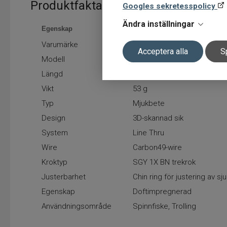
Produktfakta
Googles sekretesspolicy
Ändra inställningar
Egenskap
Värde
Varumärke
Savage Gear
Acceptera alla
S
Modell
3D Line Thru Whitefish MS
Längd
17 cm
Vikt
53 g
Typ
Mjukbete
Design
3D-skannad sik
System
Line Thru
Wire
Carbon49-wire
Kroktyp
SGY 1X BN trekrok
Justerbarhet
Chin ring för justering av s
Egenskap
Doftimpregnerad
Användningsområde
Spinnfiske, Trolling