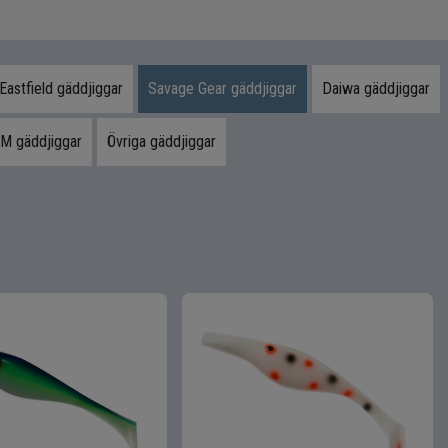
Eastfield gäddjiggar
Savage Gear gäddjiggar
Daiwa gäddjiggar
M gäddjiggar
Övriga gäddjiggar