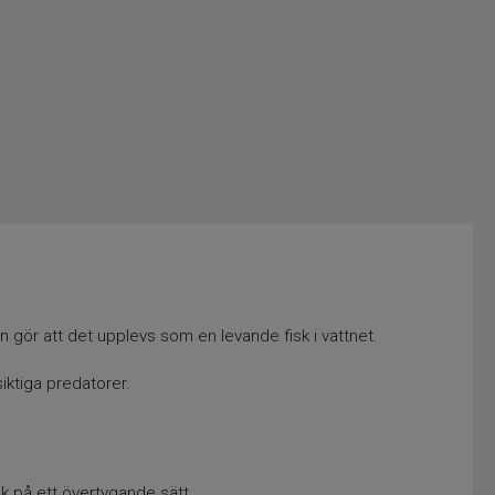
n gör att det upplevs som en levande fisk i vattnet.
ktiga predatorer.
isk på ett övertygande sätt.