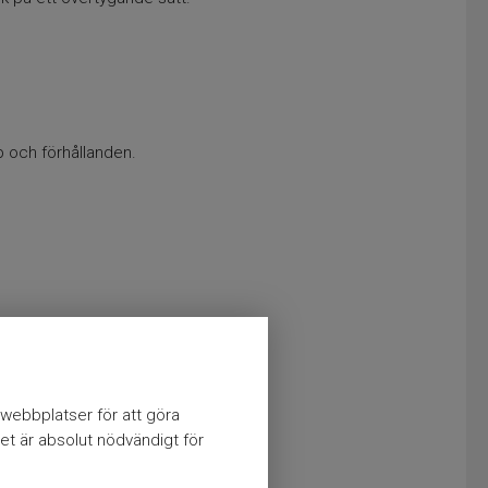
p och förhållanden.
webbplatser för att göra
et är absolut nödvändigt för