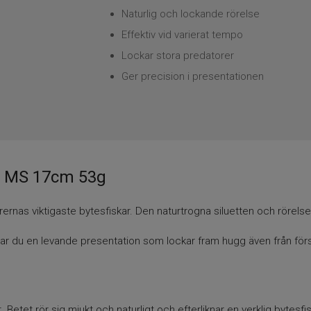
Naturlig och lockande rörelse
Effektiv vid varierat tempo
Lockar stora predatorer
Ger precision i presentationen
sh MS 17cm 53g
orernas viktigaste bytesfiskar. Den naturtrogna siluetten och rörelse
r du en levande presentation som lockar fram hugg även från försi
t. Betet rör sig mjukt och naturligt och efterliknar en verklig bytesf