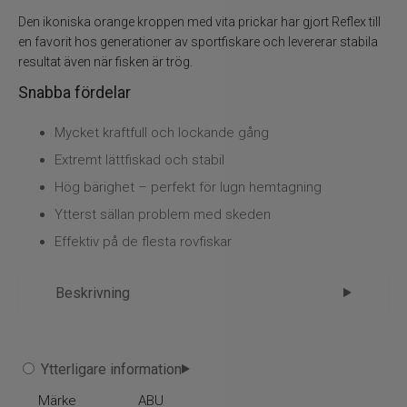
Flugbindning
Den ikoniska orange kroppen med vita prickar har gjort Reflex till
en favorit hos generationer av sportfiskare och levererar stabila
Flugfiske
resultat även när fisken är trög.
Snabba fördelar
Vinterfiske
Mycket kraftfull och lockande gång
Kläder
Extremt lättfiskad och stabil
Hög bärighet – perfekt för lugn hemtagning
Trolling
Ytterst sällan problem med skeden
Specimenfiske
Effektiv på de flesta rovfiskar
Varumärken
Beskrivning
Reflex Spinnare Röd 12g –
Ytterligare information
Sportfiskeklassiker som levererar
Märke
ABU