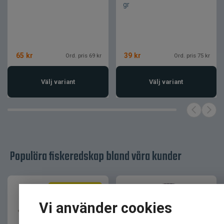
gr
Metallkropp
Kropp
Röd
Färg
Metall
Material
65
kr
39
kr
Ord. pris 69 kr
Ord. pris 75 kr
Välj variant
Välj variant
Populära fiskeredskap bland våra kunder
Vi använder cookies