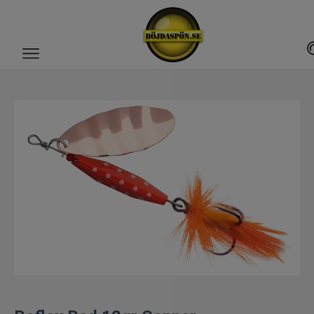
Gäddfemman
Abborrfemman
Interfiske
Rullar
Spön
Fiskeset
Fiskedrag