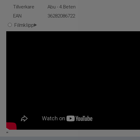
Reflex Spinnare Röd 12g är ett av de mest
Tillverkare
Abu - 4.Beten
beprövade betena i sportfiskehistorien och
fortsätter leverera fångst efter fångst år efter år.
EAN
36282086722
Filmklipp
Den stora skeden skapar kraftiga vibrationer och
synliga reflexer som lockar rovfisk från långa
avstånd.
Perfekt när fisken är trög
Den stora bärigheten gör att spinnaren kan fiskas
långsamt med bibehållen lockande gång –
mycket effektivt när fiskarna är försiktiga.
Reflex är dessutom extremt lättfiskad och ytterst
sällan krånglar skeden under fiske.
Finns i flera färgvarianter
Reflex Spinnare finns i flera färgvarianter och
"
storlekar för att passa olika vatten,