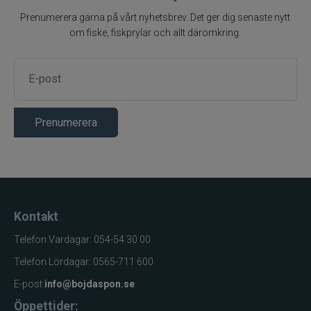
Prenumerera gärna på vårt nyhetsbrev. Det ger dig senaste nytt
om fiske, fiskprylar och allt däromkring.
Prenumerera
Kontakt
Telefon Vardagar: 054-54 30 00
Telefon Lördagar: 0565-711 600
E-post:
info@bojdaspon.se
Öppettider: