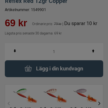
Reflex Red 12gr Copper
Betespaket
Artikelnummer:
1549901
69
kr
Handgjorda beten
Du sparar
10 kr
|
Ordinarie pris:
79 kr
Jiggar och Gummibeten
Lägsta pris senaste 30 dagarna:
69 kr
Jerkbaits - tailbaits
Wobbler
Lägg i din kundvagn
Vibrationsbeten Bladebaits
Ytbete
Gäddspinnare
Spinnare