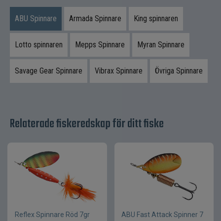
ljusförhållanden och rovfiskarter.
ABU Spinnare
Armada Spinnare
King spinnaren
Alla modeller är sjunkande och byggda för
nordiskt sportfiske.
Lotto spinnaren
Mepps Spinnare
Myran Spinnare
Produktfördelar
Savage Gear Spinnare
Vibrax Spinnare
Övriga Spinnare
Kraftiga vibrationer och reflexer
Hög bärighet vid långsam hemtagning
Extremt lättfiskad
Relaterade fiskeredskap för ditt fiske
Mycket hög huggfrekvens
Beprövad klassiker från ABU
Innehåll i paketet
1 st
Antal
12 g
Vikt
Reflex Spinnare Röd 7gr
ABU Fast Attack Spinner 7
Sjunkande
Egenskap