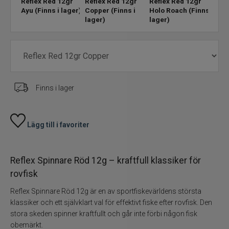
Reflex Red 12gr
Reflex Red 12gr
Reflex Red 12gr
Refl
Ayu
(Finns i lager)
Copper
(Finns i
Holo Roach
(Finns i
Ora/
lager)
lager)
(Finn
Skeddrag
Havsfiske
PowerBait/Gulp
Finns i lager
Trollingbeten
Lägg till i favoriter
Spinnflugor
Fiskelinor
Reflex Spinnare Röd 12g – kraftfull klassiker för
rovfisk
Småplock
Reflex Spinnare Röd 12g är en av sportfiskevärldens största
klassiker och ett självklart val för effektivt fiske efter rovfisk. Den
Tillbehör
stora skeden spinner kraftfullt och går inte förbi någon fisk
obemärkt.