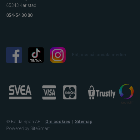
65343 Karlstad
054-54 30 00
Följ oss på sociala medier
© Böjda Spön AB
|
Om cookies
|
Sitemap
Powered by SiteSmart