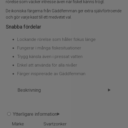
Flugbindning
rörelse som väcker intresse även när fisket känns trögt.
De ikoniska färgerna från Gäddfemman ger extra självförtroende
Flugfiske
och gör varje kast till ett medvetet val.
Snabba fördelar
Vinterfiske
Lockande rörelse som håller fokus länge
Kläder
Fungerar i många fiskesituationer
Trygg känsla även i pressat vatten
Trolling
Enkel att använda för alla nivåer
Färger inspirerade av Gäddfemman
Specimenfiske
Varumärken
Beskrivning
Gäddfemman McRubber 21cm – ett av
Ytterligare information
marknadens mest mångsidiga beten
Märke
Svartzonker
McRubber 21cm från Svartzonker är en av de