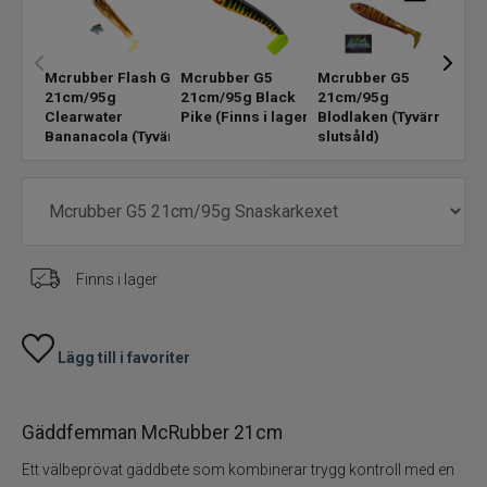
Skeddrag
Mcrubber Flash G5
Mcrubber G5
Mcrubber G5
Mcru
21cm/95g
21cm/95g Black
21cm/95g
21c
Havsfiske
Clearwater
Pike
(Finns i lager)
Blodlaken
(Tyvärr
Dofs
Bananacola
(Tyvärr
slutsåld)
lage
slutsåld)
PowerBait/Gulp
Trollingbeten
Spinnflugor
Finns i lager
Fiskelinor
Lägg till i favoriter
Småplock
Gäddfemman McRubber 21cm
Tillbehör
Ett välbeprövat gäddbete som kombinerar trygg kontroll med en