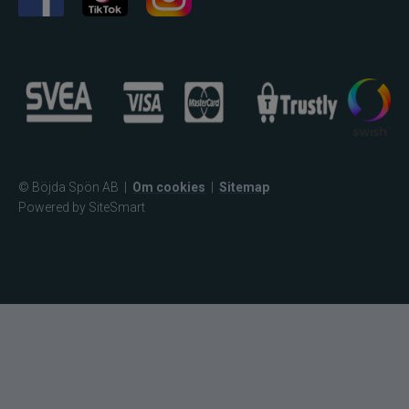
© Böjda Spön AB
|
Om cookies
|
Sitemap
Powered by SiteSmart