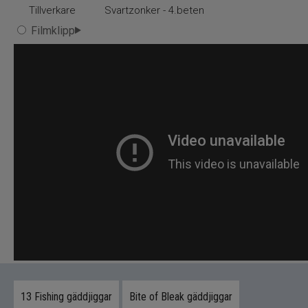
Tillverkare
Svartzonker - 4.beten
mest välbeprövade och effektiva jiggarna inom
modernt predatorfiske. I Gäddfemmans unika
Filmklipp
färgsättningar får detta redan legendariska bete
ytterligare fördel i pressade vatten.
Betet är oerhört stabilt och kan fiskas i ett brett
register – från extremt långsam lunk till
aggressivt powerfiske i varmt sommarvatten.
Rörelsen är lockande, kontrollerad och konstant,
vilket gör att betet fungerar lika bra för nybörjare
som för erfarna fiskare.
McRubber kan riggas med jiggskalle,
shallowskruv eller offsetkrok utan att tappa sin
gång. Stingerkrokar i storlek 2/0–3/0 passar
perfekt. Dessutom har betet visat sig extremt
effektivt även vid havsfiske där det fångat stora
torskar, sejar och hälleflundror.
13 Fishing gäddjiggar
Produktfördelar
Bite of Bleak gäddjiggar