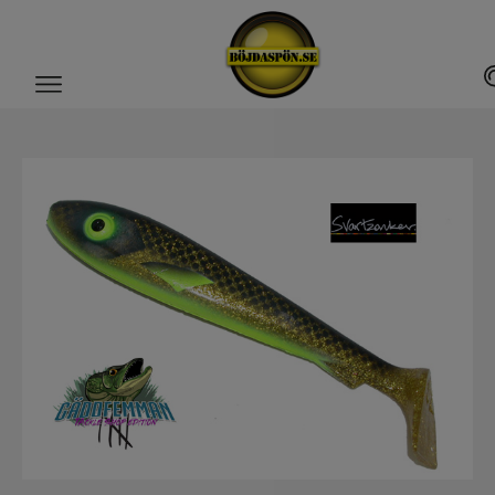
Gäddfemman
Abborrfemman
Interfiske
Rullar
Spön
Fiskeset
Fiskedrag