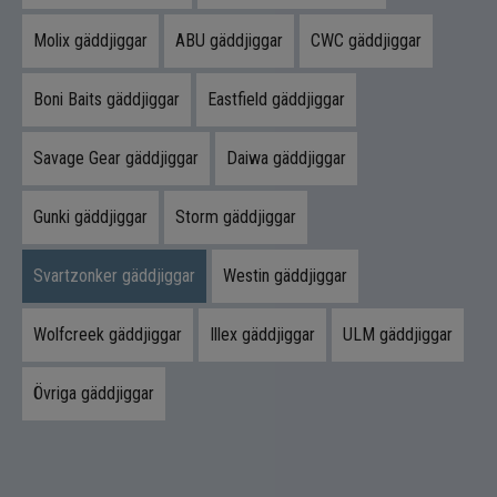
Exceptionell stabilitet i alla hastigheter
Molix gäddjiggar
ABU gäddjiggar
CWC gäddjiggar
Mycket lättfiskat och förlåtande bete
Boni Baits gäddjiggar
Eastfield gäddjiggar
Brett användningsområde – sötvatten
och hav
Savage Gear gäddjiggar
Daiwa gäddjiggar
Hög kvalitet och slitstyrka
Exklusiva Gäddfemman-färger
Gunki gäddjiggar
Storm gäddjiggar
Innehåll i paketet
Svartzonker gäddjiggar
Westin gäddjiggar
1 st
Antal
Wolfcreek gäddjiggar
Illex gäddjiggar
21 cm
ULM gäddjiggar
Längd
88 g
Vikt
Övriga gäddjiggar
Sjunkande
Egenskap
Slank och kraftfull profil
Kropp
McTail med kraftiga
Stjärtdesign