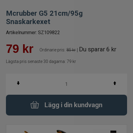
Betespaket
Mcrubber G5 21cm/95g
Snaskarkexet
Handgjorda beten
Artikelnummer:
SZ109822
Jiggar och Gummibeten
79
kr
Du sparar
6 kr
|
Ordinarie pris:
85 kr
Jerkbaits - tailbaits
Lägsta pris senaste 30 dagarna:
79 kr
Wobbler
Vibrationsbeten Bladebaits
Ytbete
Lägg i din kundvagn
Gäddspinnare
Spinnare