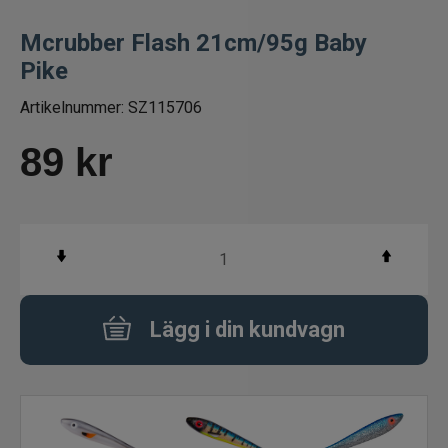
Betespaket
Mcrubber Flash 21cm/95g Baby
Pike
Handgjorda beten
Artikelnummer:
SZ115706
Jiggar och Gummibeten
89
kr
Jerkbaits - tailbaits
Wobbler
Vibrationsbeten Bladebaits
Lägg i din kundvagn
Ytbete
Gäddspinnare
Spinnare