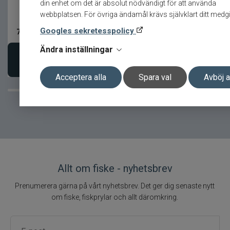
din enhet om det är absolut nödvändigt för att använda
hög finish
webbplatsen. För övriga ändamål krävs självklart ditt medg
Googles sekretesspolicy
75
kr
85
kr
Ändra inställningar
Lägg i varukorgen
Lägg i varukorgen
Acceptera alla
Spara val
Avböj a
Allt om fiske - nyhetsbrev
Prenumerera gärna på vårt nyhetsbrev. Det ger dig senaste nytt
om fiske, fiskprylar och allt däromkring.