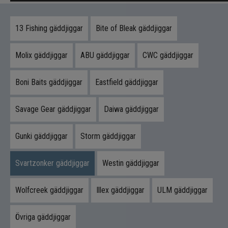
med fördel shallowskruv, vilket gör betet idealiskt
över vass, grynnor och grundflak där de stora
13 Fishing gäddjiggar
Bite of Bleak gäddjiggar
gäddorna ofta jagar.
Kombinationen av storlek, rörelse, balans och
Molix gäddjiggar
ABU gäddjiggar
CWC gäddjiggar
finish gör McRubber 21cm till ett av de mest
pålitliga big-bait-alternativen för seriösa
Boni Baits gäddjiggar
Eastfield gäddjiggar
gäddfiskare som vill maximera sina chanser på
drömfisken.
Savage Gear gäddjiggar
Daiwa gäddjiggar
Produktfördelar
Gunki gäddjiggar
Storm gäddjiggar
Extrem huggfaktor på stor gädda
Exceptionell synlighet i alla vatten
Svartzonker gäddjiggar
Westin gäddjiggar
Stabil och naturlig simgång
Fungerar från grunt till djupt
Wolfcreek gäddjiggar
Illex gäddjiggar
ULM gäddjiggar
Beprövad kvalitet från Svartzonker
Övriga gäddjiggar
Innehåll i paketet