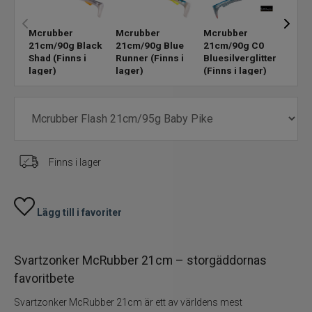
Skeddrag
Mcrubber
Mcrubber
Mcrubber
Mcr
21cm/90g Black
21cm/90g Blue
21cm/90g C0
21c
Shad
(Finns i
Runner
(Finns i
Bluesilverglitter
Tång
Havsfiske
lager)
lager)
(Finns i lager)
kvar 
PowerBait/Gulp
Trollingbeten
Finns i lager
Spinnflugor
Fiskelinor
Lägg till i favoriter
Småplock
Svartzonker McRubber 21cm – storgäddornas
favoritbete
Tillbehör
Svartzonker McRubber 21cm är ett av världens mest