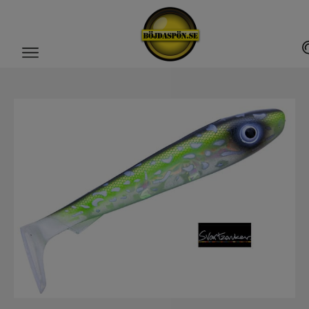
Gäddfemman
Abborrfemman
Interfiske
Rullar
Spön
Fiskeset
Fiskedrag