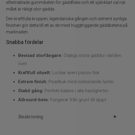
Flugbindning
eftertraktade gummibeten för gäddfiske och ett självklart val när
målet är riktigt stor gädda.
Flugfiske
Den kraftfulla kroppen, legendariska gången och extremt synliga
finishen gör detta till ett av de mest huggtriggande gäddbetena på
Vinterfiske
marknaden.
Snabba fördelar
Kläder
Bevisad storfångare:
Otaliga stora gäddor världen
Trolling
över.
Kraftfull siluett:
Lockar även passiv fisk.
Specimenfiske
Extrem finish:
Pearlbuk med iridiserande lyster.
Stabil gång:
Perfekt balans i alla hastigheter.
Varumärken
Allround-bete:
Fungerar från grunt till djupt.
Beskrivning
Svartzonker McRubber 21cm – byggd