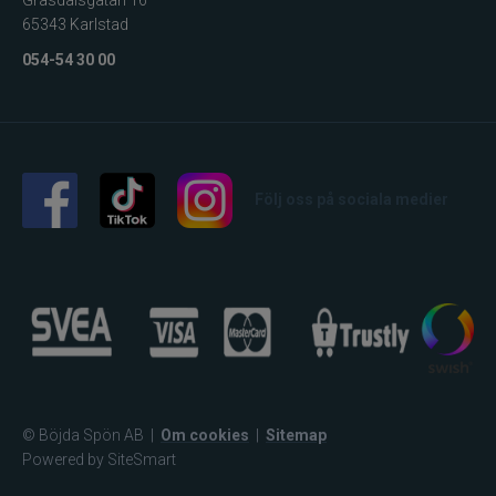
65343 Karlstad
054-54 30 00
Följ oss på sociala medier
© Böjda Spön AB
|
Om cookies
|
Sitemap
Powered by SiteSmart