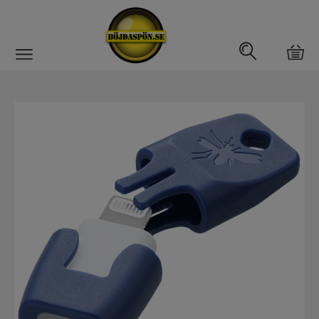
Gäddfemman
Abborrfemman
Interfiske
Rullar
Spön
Fiskeset
Fiskedrag