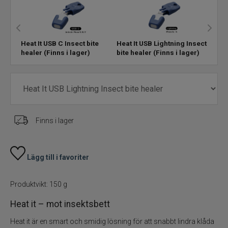
Övrigt
Flugbindning
Heat It USB C Insect bite
Heat It USB Lightning Insect
healer
(Finns i lager)
bite healer
(Finns i lager)
Flugfiske
Vinterfiske
Kläder
Finns i lager
Trolling
Specimenfiske
Lägg till i favoriter
Varumärken
Produktvikt: 150 g
Heat it – mot insektsbett
Heat it är en smart och smidig lösning för att snabbt lindra klåda