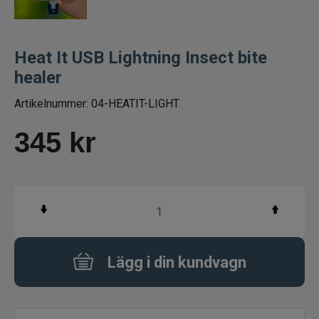
Knivar
Heat It USB Lightning Insect bite
Lim
healer
Artikelnummer:
04-HEATIT-LIGHT
Elektronik
345
kr
Rullvård
Spöhållare
Markörer
Doftmedel och färger
Lägg i din kundvagn
Mete