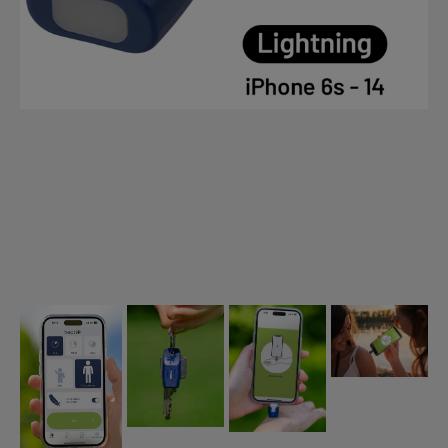
Fiskelinor
Småplock
Tillbehör
Förvaring
RAM produkter
Termosar och kylväskor
Håvar, mm
Väga och mäta
Verktyg