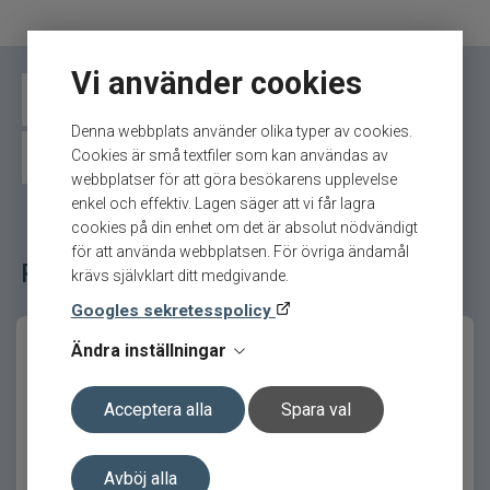
Märke
Heat It
Heat it är en kompakt enhet som hjälper till att
Tillverkare
CWC - 5.Tillbehör
lindra klåda och smärta från insektsbett genom
Vi använder cookies
lokal värmebehandling. Den kopplas direkt till din
Båttillbehör
Camping
Kräftfiske
Presenter
smartphone och används tillsammans med den
Denna webbplats använder olika typer av cookies.
kostnadsfria heat it-appen.
Cookies är små textfiler som kan användas av
Rök och rökspån
Impregneringsmedel
webbplatser för att göra besökarens upplevelse
Behandlingen sker på bara några sekunder och
enkel och effektiv. Lagen säger att vi får lagra
gör det enkelt att snabbt ta hand om bett från
cookies på din enhet om det är absolut nödvändigt
exempelvis mygg, bromsar, getingar eller bin när
för att använda webbplatsen. För övriga ändamål
du är ute i naturen.
Relaterade fiskeredskap för ditt fiske
krävs självklart ditt medgivande.
Behandling med koncentrerad värme
Googles sekretesspolicy
Ändra inställningar
Principen bakom heat it bygger på lokal
hypertermi där huden kortvarigt värms upp för att
minska klådsignalen i huden. Denna metod är
Acceptera alla
Spara val
medicinskt bekräftad och används för att lindra
obehag från insektsbett.
Träkåsa 15cl
Thermacell Refill 48 tim
Avböj alla