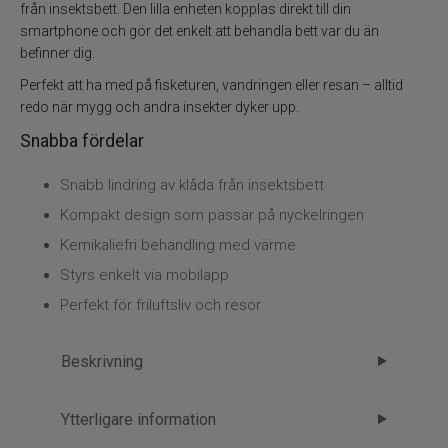
från insektsbett. Den lilla enheten kopplas direkt till din
smartphone och gör det enkelt att behandla bett var du än
befinner dig.
Perfekt att ha med på fisketuren, vandringen eller resan – alltid
redo när mygg och andra insekter dyker upp.
Snabba fördelar
Snabb lindring av klåda från insektsbett
Kompakt design som passar på nyckelringen
Kemikaliefri behandling med värme
Styrs enkelt via mobilapp
Perfekt för friluftsliv och resor
Beskrivning
Heat it – snabb lindring mot klåda från
Ytterligare information
insektsbett