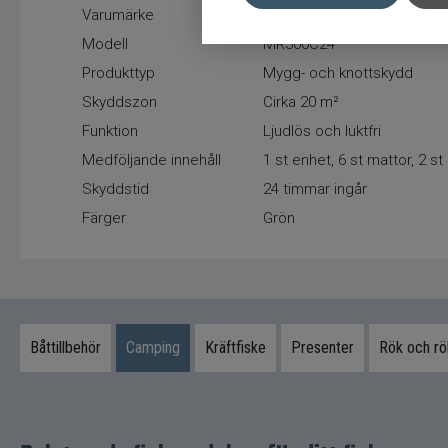
Varumärke
Thermacell
Modell
MR300C24
Produkttyp
Mygg- och knottskydd
Skyddszon
Cirka 20 m²
Funktion
Ljudlös och luktfri
Medföljande innehåll
1 st enhet, 6 st mattor, 2 s
Skyddstid
24 timmar ingår
Färger
Grön
Båttillbehör
Camping
Kräftfiske
Presenter
Rök och r