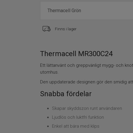
Finns i lager
Thermacell MR300C24
Ett lättanvänt och greppvänligt mygg- och kno
utomhus.
Den uppdaterade designen gör den smidig att 
Snabba fördelar
Skapar skyddszon runt användaren
Ljudlös och luktfri funktion
Enkel att bära med klips