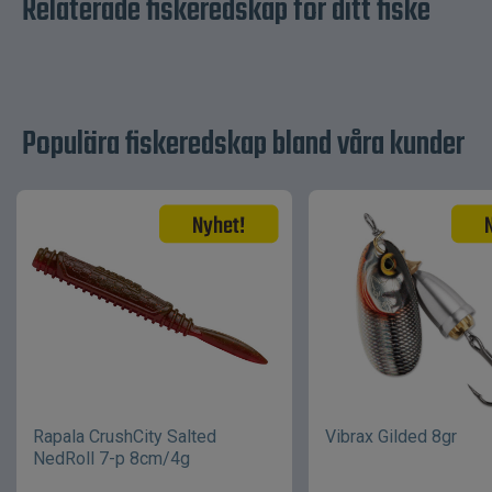
Relaterade fiskeredskap för ditt fiske
Populära fiskeredskap bland våra kunder
Rapala CrushCity Salted
Vibrax Gilded 8gr
NedRoll 7-p 8cm/4g