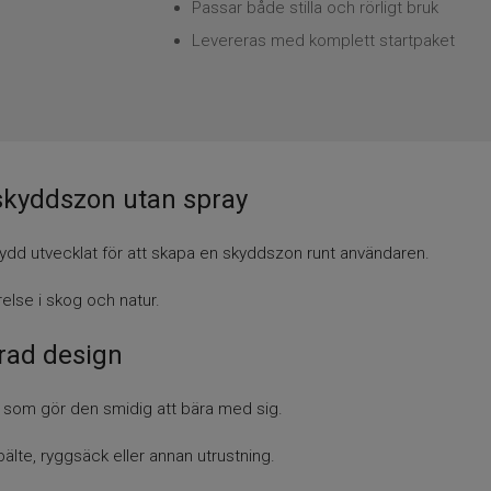
Passar både stilla och rörligt bruk
Levereras med komplett startpaket
skyddszon utan spray
dd utvecklat för att skapa en skyddszon runt användaren.
relse i skog och natur.
rad design
m som gör den smidig att bära med sig.
älte, ryggsäck eller annan utrustning.