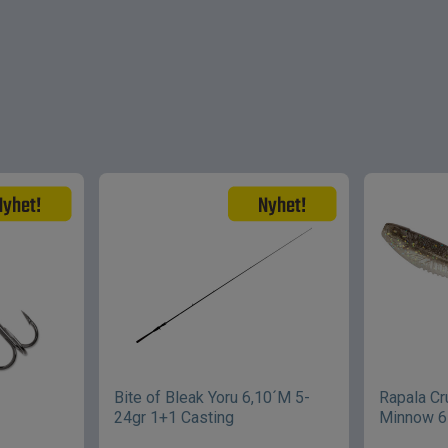
Bite of Bleak Yoru 6,10´M 5-
Rapala C
24gr 1+1 Casting
Minnow 6