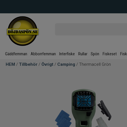
Gäddfemman
Abborrfemman
Interfiske
Rullar
Spön
Fiskeset
Fis
HEM
/
Tillbehör
/
Övrigt
/
Camping
/ Thermacell Grön