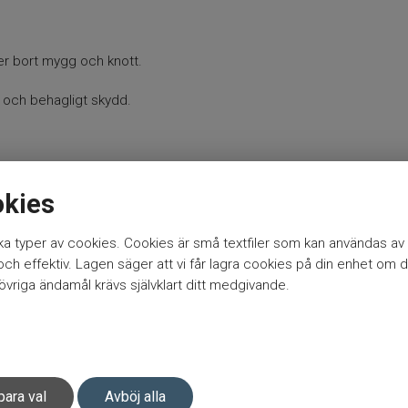
r bort mygg och knott.
et och behagligt skydd.
okies
a typer av cookies. Cookies är små textfiler som kan användas av 
h effektiv. Lagen säger att vi får lagra cookies på din enhet om d
vriga ändamål krävs självklart ditt medgivande.
para val
Avböj alla