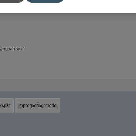
t gaspatroner
ökspån
Impregneringsmedel