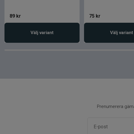
89
kr
75
kr
Välj variant
Välj variant
Prenumerera gärna 