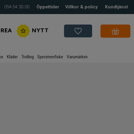
054-54 30 00
Öppettider
Villkor & policy
Kundtjänst
REA
NYTT
ke
Kläder
Trolling
Specimenfiske
Varumärken