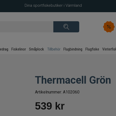
Dina sportfiskebutiker i Värmland
kedrag
Fiskelinor
Småplock
Tillbehör
Flugbindning
Flugfiske
Vinterfis
Thermacell Grön
Artikelnummer:
A102060
539
kr