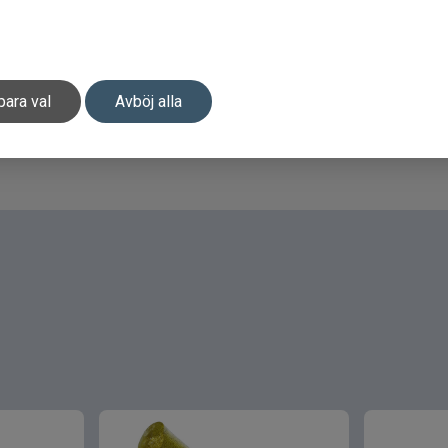
para val
Avböj alla