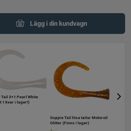
Lägg i din kundvagn
Tail 3+1 Pearl White
 1 kvar i lager!)
Guppie Tail lösa tailar Motoroil
Guppie Tai
Glitter
(Finns i lager)
Orange/Go
lager)