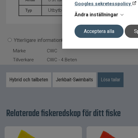
Googles sekretesspolicy
Utbytbara gummistjärtar
Typ
Ändra inställningar
Acceptera alla
S
Ytterligare information
Märke
CWC
Tillverkare
CWC - 4.Beten
Hybrid och tailbeten
Jerkbait-Swimbaits
Lösa tailar
Relaterade fiskeredskap för ditt fiske