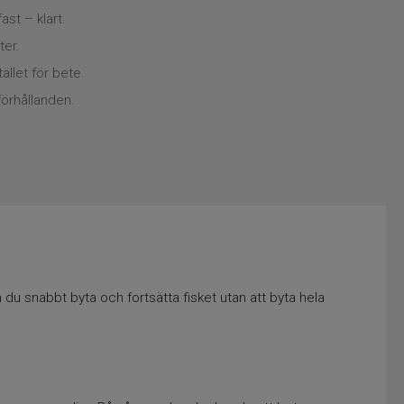
st – klart.
ter.
ället för bete.
förhållanden.
 du snabbt byta och fortsätta fisket utan att byta hela