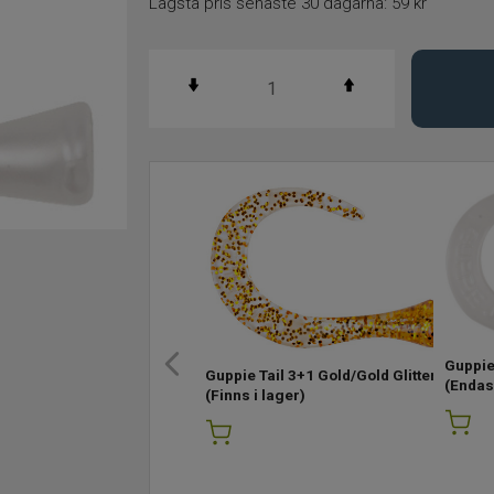
Lägsta pris senaste 30 dagarna:
59 kr
Guppie 
Guppie Tail 3+1 Gold/Gold Glitter
(Endast
(Finns i lager)