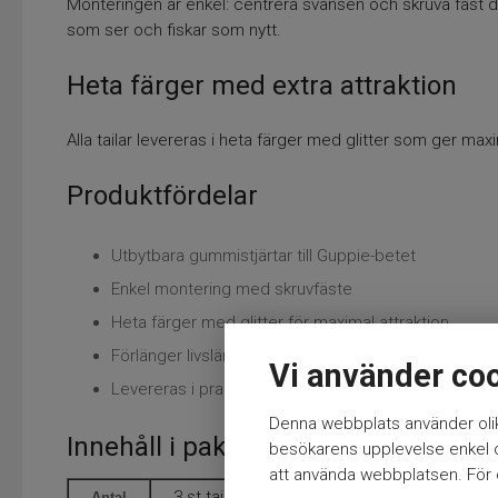
Monteringen är enkel: centrera svansen och skruva fast 
som ser och fiskar som nytt.
Heta färger med extra attraktion
Alla tailar levereras i heta färger med glitter som ger maxi
Produktfördelar
Utbytbara gummistjärtar till Guppie-betet
Enkel montering med skruvfäste
Heta färger med glitter för maximal attraktion
Förlänger livslängden på ditt bete
Vi använder co
Levereras i praktiskt 3-pack
Denna webbplats använder olik
Innehåll i paketet
besökarens upplevelse enkel oc
att använda webbplatsen. För ö
3 st tailar
Antal