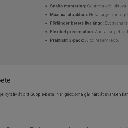
Snabb montering:
Centrera och skruva fa
Maximal attraktion:
Heta färger med glit
Förlänger betets livslängd:
Byt svans ist
Flexibel presentation:
Ändra färg efter 
Praktiskt 3-pack:
Alltid reserv redo.
bete
e nytt liv åt ditt Guppie-bete. När gäddorna går hårt åt svansen kan