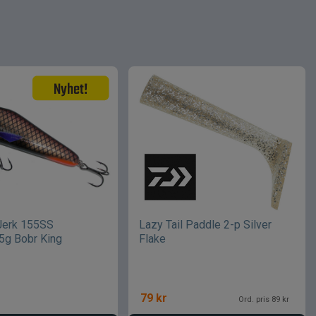
Jerk 155SS
Lazy Tail Paddle 2-p Silver
5g Bobr King
Flake
79
kr
Ord. pris 89 kr