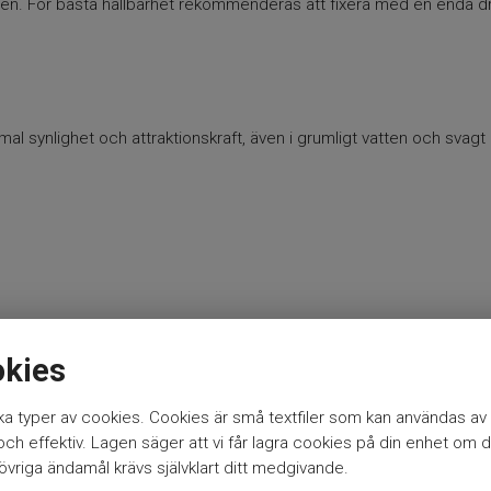
den. För bästa hållbarhet rekommenderas att fixera med en enda d
mal synlighet och attraktionskraft, även i grumligt vatten och svagt l
okies
a typer av cookies. Cookies är små textfiler som kan användas av 
h effektiv. Lagen säger att vi får lagra cookies på din enhet om d
vriga ändamål krävs självklart ditt medgivande.