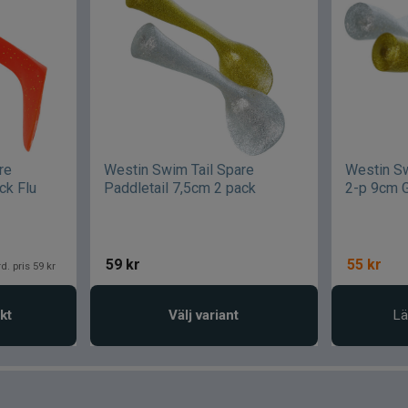
re
Westin Swim Tail Spare
Westin Sw
ck Flu
Paddletail 7,5cm 2 pack
2-p 9cm G
59
kr
55
kr
d. pris 59 kr
kt
Välj variant
Lä