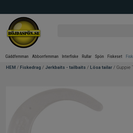
Gäddfemman
Abborrfemman
Interfiske
Rullar
Spön
Fiskeset
Fis
HEM
/
Fiskedrag
/
Jerkbaits - tailbaits
/
Lösa tailar
/ Guppie T