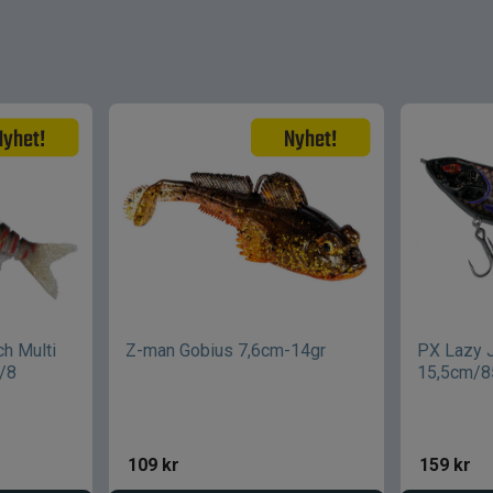
ch Multi
Z-man Gobius 7,6cm-14gr
PX Lazy 
/8
15,5cm/8
109
kr
159
kr