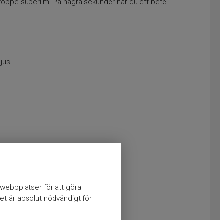
roppe superlim. På några sekunder har du ett bete
jus.
webbplatser för att göra
et är absolut nödvändigt för