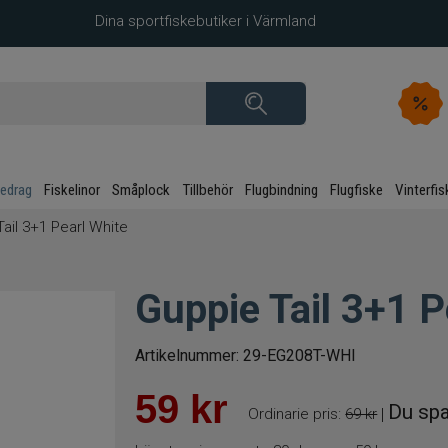
Dina sportfiskebutiker i Värmland
kedrag
Fiskelinor
Småplock
Tillbehör
Flugbindning
Flugfiske
Vinterfis
ail 3+1 Pearl White
Guppie Tail 3+1 P
Artikelnummer:
29-EG208T-WHI
59
kr
Du spa
Ordinarie pris:
69 kr
|