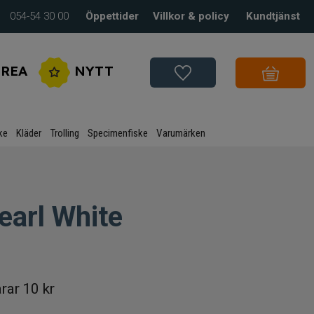
054-54 30 00
Öppettider
Villkor & policy
Kundtjänst
REA
NYTT
ke
Kläder
Trolling
Specimenfiske
Varumärken
earl White
rar
10 kr