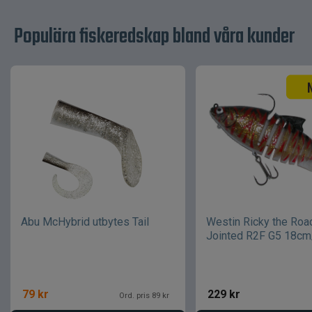
Populära fiskeredskap bland våra kunder
Abu McHybrid utbytes Tail
Westin Ricky the Roa
Jointed R2F G5 18cm
79
kr
229
kr
Ord. pris 89 kr