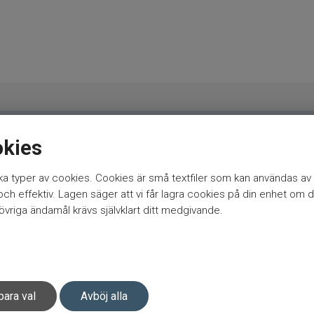
okies
pön
BFT haspelspön
FKP-GEAR haspelspön
Darts haspelspön
a typer av cookies. Cookies är små textfiler som kan användas av 
Gunki haspelspön
Savage Gear haspelspön
Svartzonker haspe
h effektiv. Lagen säger att vi får lagra cookies på din enhet om d
vriga ändamål krävs självklart ditt medgivande.
para val
Avböj alla