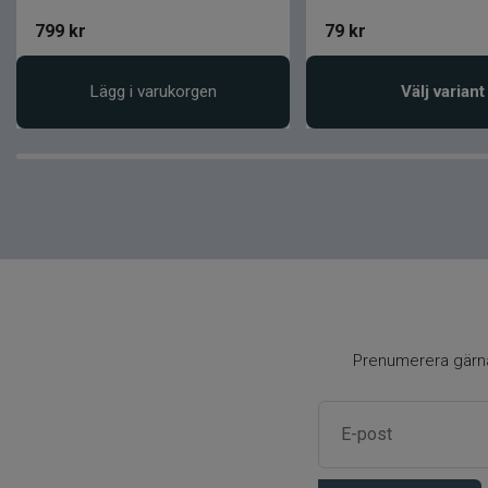
799
kr
79
kr
Lägg i varukorgen
Välj variant
Prenumerera gärna 