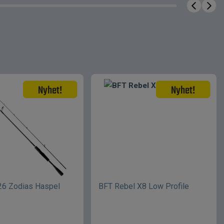
26 Zodias Haspel
BFT Rebel X8 Low Profile