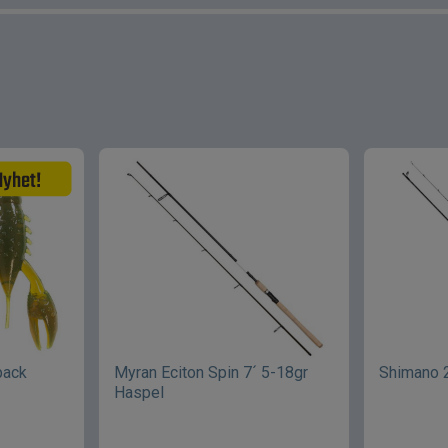
pack
Myran Eciton Spin 7´ 5-18gr
Shimano 
Haspel