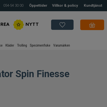
054-54 30 00
Öppettider
Villkor & policy
Kundtjänst
REA
NYTT
ke
Kläder
Trolling
Specimenfiske
Varumärken
tor Spin Finesse