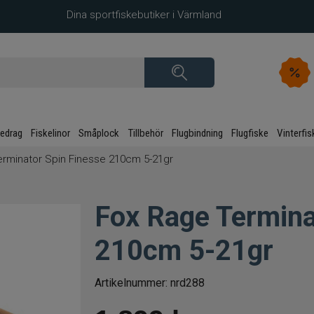
Dina sportfiskebutiker i Värmland
kedrag
Fiskelinor
Småplock
Tillbehör
Flugbindning
Flugfiske
Vinterfis
erminator Spin Finesse 210cm 5-21gr
Fox Rage Termina
210cm 5-21gr
Artikelnummer:
nrd288