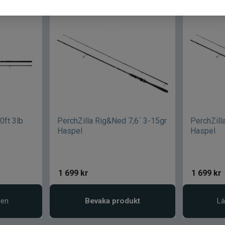
0ft 3lb
PerchZilla Rig&Ned 7,6´ 3-15gr
PerchZill
Haspel
Haspel
1 699
kr
1 699
kr
gen
Bevaka produkt
Lä