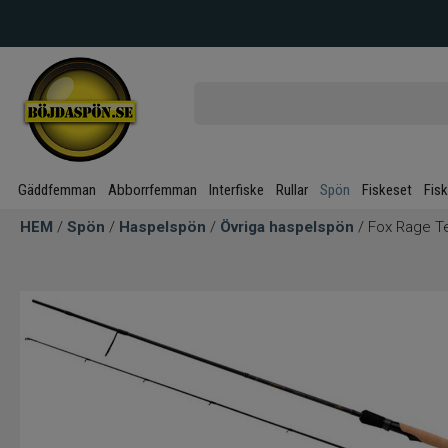
Gäddfemman
Abborrfemman
Interfiske
Rullar
Spön
Fiskeset
Fis
HEM
/
Spön
/
Haspelspön
/
Övriga haspelspön
/ Fox Rage T