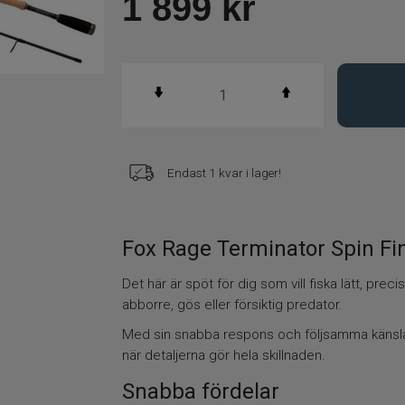
1 899
kr
Endast 1 kvar i lager!
Fox Rage Terminator Spin F
Det här är spöt för dig som vill fiska lätt, pre
abborre, gös eller försiktig predator.
Med sin snabba respons och följsamma känsla g
när detaljerna gör hela skillnaden.
Snabba fördelar