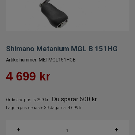
Trollingrullar
Flugrullar
Tillbehör fiskerullar
Shimano Metanium MGL B 151HG
Spön
Artikelnummer:
METMGL151HGB
Fiskeset
4 699
kr
Fiskedrag
Du sparar
600 kr
|
Ordinarie pris:
5 299 kr
Fiskelinor
Lägsta pris senaste 30 dagarna:
4 699 kr
Småplock
Tillbehör