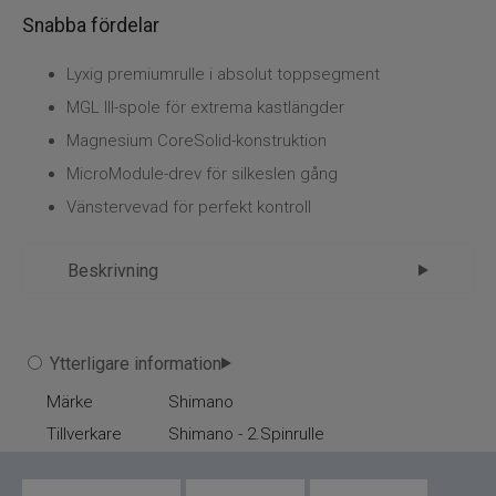
Snabba fördelar
Lyxig premiumrulle i absolut toppsegment
MGL III-spole för extrema kastlängder
Magnesium CoreSolid-konstruktion
MicroModule-drev för silkeslen gång
Vänstervevad för perfekt kontroll
Beskrivning
Shimano Metanium MGL B 151HG
Ytterligare information
Shimano Metanium MGL B 151HG är utvecklad
Märke
Shimano
för fiskare som kräver absolut topprestanda i
Tillverkare
varje detalj.
Shimano - 2.Spinrulle
Den omdesignade konstruktionen med