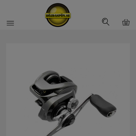
Gäddfemman
Abborrfemman
Interfiske
Rullar
Haspelrulle
Multirulle
Havsfiskerullar