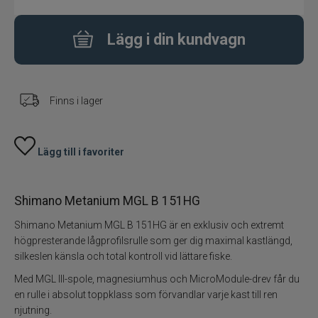
Flugbindning
Lägg i din kundvagn
Flugfiske
Finns i lager
Vinterfiske
Kläder
Lägg till i favoriter
Trolling
Shimano Metanium MGL B 151HG
Specimenfiske
Shimano Metanium MGL B 151HG är en exklusiv och extremt
högpresterande lågprofilsrulle som ger dig maximal kastlängd,
Varumärken
silkeslen känsla och total kontroll vid lättare fiske.
Med MGL III-spole, magnesiumhus och MicroModule-drev får du
en rulle i absolut toppklass som förvandlar varje kast till ren
njutning.