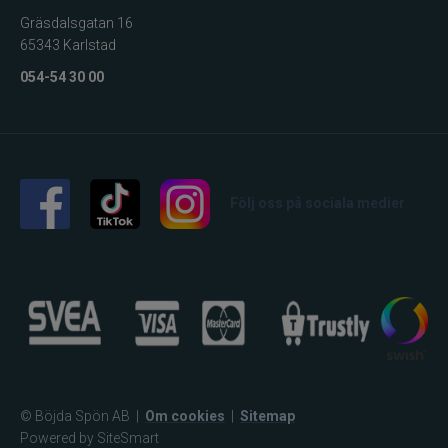
Gräsdalsgatan 16
65343 Karlstad
054-54 30 00
Följ oss på sociala medier
© Böjda Spön AB
|
Om cookies
|
Sitemap
Powered by SiteSmart