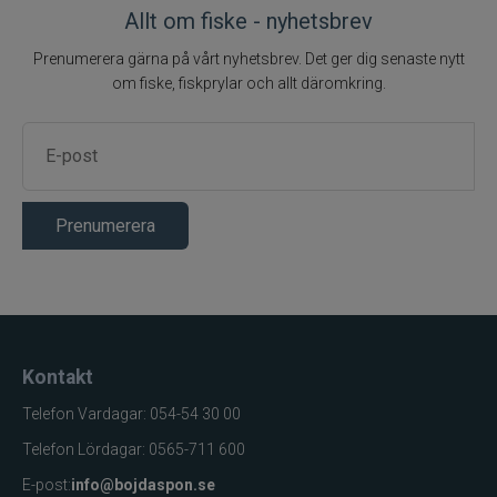
Allt om fiske - nyhetsbrev
Prenumerera gärna på vårt nyhetsbrev. Det ger dig senaste nytt
om fiske, fiskprylar och allt däromkring.
Prenumerera
Kontakt
Telefon Vardagar: 054-54 30 00
Telefon Lördagar: 0565-711 600
E-post:
info@bojdaspon.se