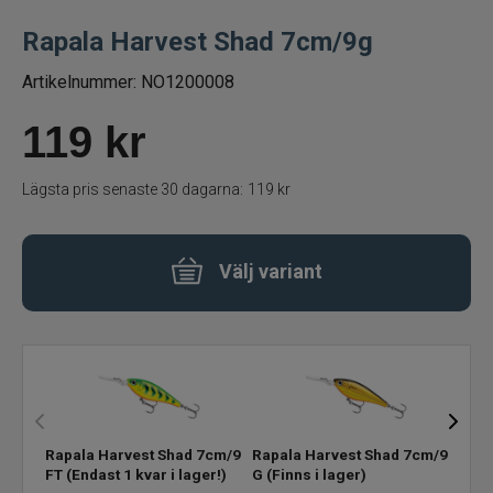
Rapala Harvest Shad 7cm/9g
Betespaket
Artikelnummer:
NO1200008
Handgjorda beten
119
kr
Jiggar och Gummibeten
Lägsta pris senaste 30 dagarna:
119 kr
Jerkbaits - tailbaits
Wobbler
Välj variant
Vibrationsbeten Bladebaits
Ytbete
Gäddspinnare
Rapala Harvest Shad 7cm/9g
Rapala Harvest Shad 7cm/9g
Rapa
FT
(Endast 1 kvar i lager!)
G
(Finns i lager)
P
(Fi
Spinnare