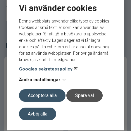
val i beteslådan.
Vi använder cookies
Westin wobbler
Övriga wobbler
Produktfördelar
Denna webbplats använder olika typer av cookies.
Cookies är små textfiler som kan användas av
Djupgående gång för effektivt fiske på
webbplatser för att göra besökarens upplevelse
rätt nivå
enkel och effektiv. Lagen säger att vi får lagra
Relaterade fiskeredskap för ditt fiske
cookies på din enhet om det är absolut nödvändigt
Stabil och rullande rörelse som triggar
för att använda webbplatsen. För övriga ändamål
hugg
krävs självklart ditt medgivande.
Lättfiskad design som passar många
Googles sekretesspolicy
tekniker
Ändra inställningar
Fungerar både för kastfiske och trolling
Pålitlig kvalitet från Rapala
Acceptera alla
Spara val
Scatter Rap Deep Husky
Rapala X-Light Shad
Produktfakta
Jerk 10cm
4cm/4g ROL
Avböj alla
Egenskap
Värde
Gång
Rullande, Stabil