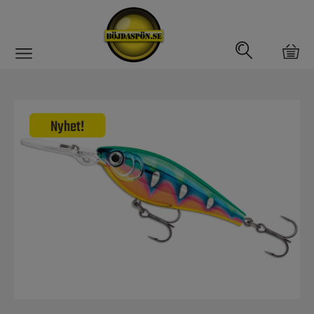
Gäddfemman
Abborrfemman
Interfiske
Rullar
Spön
Fiskeset
Fiskedrag