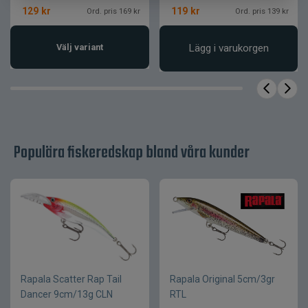
Gångdjup
Djupgående
129
kr
119
kr
Ord. pris 169 kr
Ord. pris 139 kr
Hårdplastkropp med
Konstruktion
integrerad sked
Välj variant
Lägg i varukorgen
Fast monterad
Sked
djupgående sked
Tekniker
Spinnfiske, trolling
Populära fiskeredskap bland våra kunder
Rapala Scatter Rap Tail
Rapala Original 5cm/3gr
Dancer 9cm/13g CLN
RTL