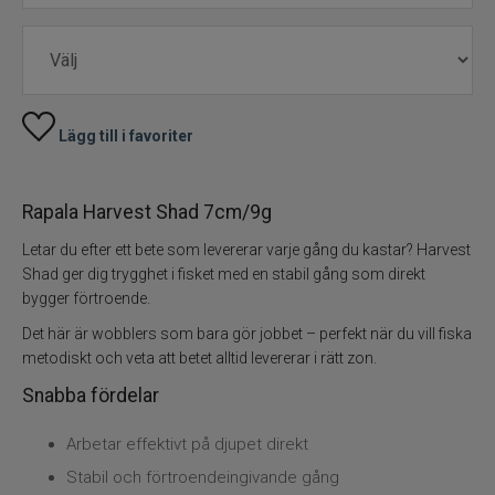
Skeddrag
Havsfiske
Lägg till i favoriter
PowerBait/Gulp
Rapala Harvest Shad 7cm/9g
Trollingbeten
Letar du efter ett bete som levererar varje gång du kastar? Harvest
Spinnflugor
Shad ger dig trygghet i fisket med en stabil gång som direkt
bygger förtroende.
Fiskelinor
Det här är wobblers som bara gör jobbet – perfekt när du vill fiska
metodiskt och veta att betet alltid levererar i rätt zon.
Småplock
Snabba fördelar
Tillbehör
Arbetar effektivt på djupet direkt
Stabil och förtroendeingivande gång