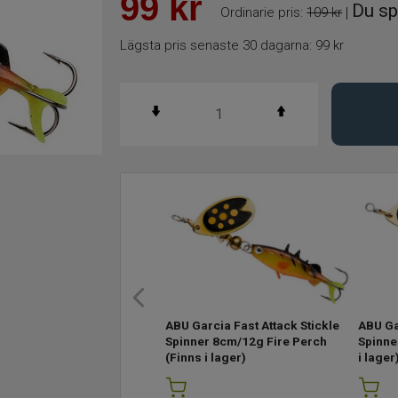
99
kr
Du sp
Ordinarie pris:
109 kr
|
Lägsta pris senaste 30 dagarna:
99 kr
ABU Garcia Fast Attack Stickle
ABU Ga
Spinner 8cm/12g Fire Perch
Spinne
(Finns i lager)
i lager