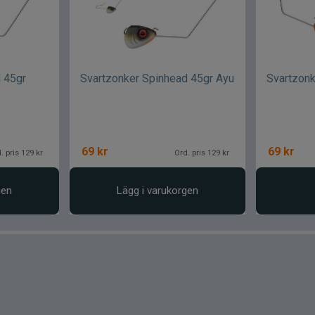
 45gr
Svartzonker Spinhead 45gr Ayu
Svartzon
69
kr
69
kr
. pris 129 kr
Ord. pris 129 kr
gen
Lägg i varukorgen