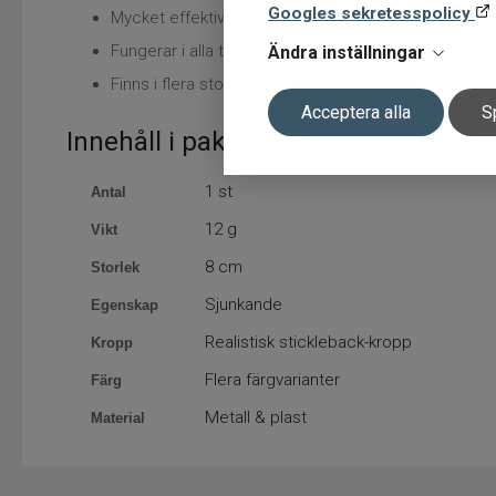
Googles sekretesspolicy
Mycket effektiv för gädda och rovfisk
Fungerar i alla typer av vatten
Ändra inställningar
Finns i flera storlekar och färger
Acceptera alla
S
Innehåll i paketet
1 st
Antal
12 g
Vikt
8 cm
Storlek
Sjunkande
Egenskap
Realistisk stickleback-kropp
Kropp
Flera färgvarianter
Färg
Metall & plast
Material