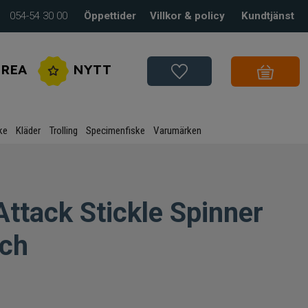
054-54 30 00
Öppettider
Villkor & policy
Kundtjänst
REA
NYTT
ke
Kläder
Trolling
Specimenfiske
Varumärken
ttack Stickle Spinner
rch