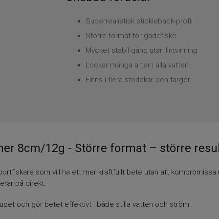
Superrealistisk stickleback-profil
Större format för gäddfiske
Mycket stabil gång utan lintvinning
Lockar många arter i alla vatten
Finns i flera storlekar och färger
ner 8cm/12g - Större format – större resul
sportfiskare som vill ha ett mer kraftfullt bete utan att kompromi
rar på direkt.
upet och gör betet effektivt i både stilla vatten och ström.