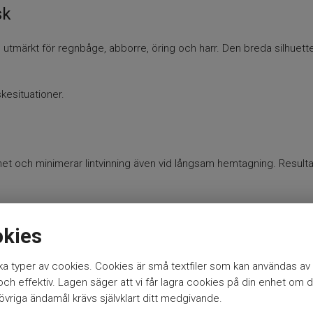
sk
tmärkt för regnbåge, abborre, öring och harr. Den breda silhuetten g
skesituationer.
t och minimerar lintvinning även vid långsam hemtagning. Resultat
okies
a typer av cookies. Cookies är små textfiler som kan användas av 
h effektiv. Lagen säger att vi får lagra cookies på din enhet om d
vriga ändamål krävs självklart ditt medgivande.