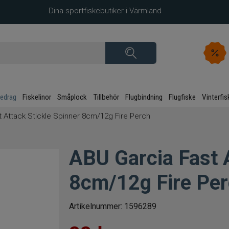
Dina sportfiskebutiker i Värmland
kedrag
Fiskelinor
Småplock
Tillbehör
Flugbindning
Flugfiske
Vinterfis
 Attack Stickle Spinner 8cm/12g Fire Perch
ABU Garcia Fast A
8cm/12g Fire Pe
Artikelnummer:
1596289