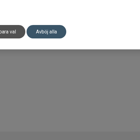
para val
Avböj alla