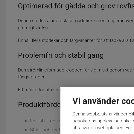
Optimerad för gädda och grov rovfi
Denna storlek är idealisk för gäddfiske men fungerar även u
grumligt vatten.
Finns i flera storlekar och färgvarianter för att täcka alla fi
Problemfri och stabil gång
Den strömlinjeformade kroppen rör sig mjukt genom vattne
fångstprocent.
Ett måste för alla som älskar effektivt spinnfiske.
Vi använder co
Produktfördelar
Denna webbplats använder olik
besökarens upplevelse enkel oc
Realistisk design med hög attraktion
att använda webbplatsen. För ö
Stabil och kontrollerad gång