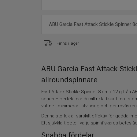
Finns i lager
ABU Garcia Fast Attack Stickl
allroundspinnare
Fast Attack Stickle Spinner 8 cm / 12 g från AB
serien – perfekt när du vill rikta fisket mot st
vattnet, minimerar lintvinning och ger rovfisken 
Denna storlek är särskilt effektiv för gädda, 
Ett självklart bete i varje spinnfiskares beteslå
Snabba fördelar