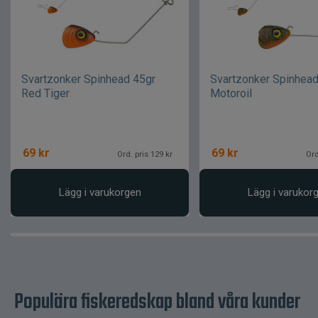
Svartzonker Spinhead 45gr
Svartzonker Spinhead
Red Tiger
Motoroil
69
kr
69
kr
Ord. pris 129 kr
Ord
Lägg i varukorgen
Lägg i varukor
Populära fiskeredskap bland våra kunder