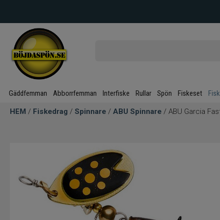
Gäddfemman
Abborrfemman
Interfiske
Rullar
Spön
Fiskeset
Fis
HEM
/
Fiskedrag
/
Spinnare
/
ABU Spinnare
/ ABU Garcia Fast