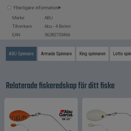
Ytterligare information
Märke
ABU
Tillverkare
Abu - 4.Beten
EAN
36282733466
ABU Spinnare
Armada Spinnare
King spinnaren
Lotto spi
Relaterade fiskeredskap för ditt fiske