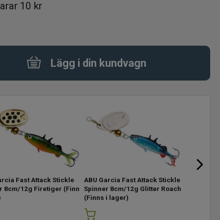
arar
10 kr
Lägg i din kundvagn
ABU Garci
rcia Fast Attack Stickle
ABU Garcia Fast Attack Stickle
Spinner 8
r 8cm/12g Firetiger
(Finns
Spinner 8cm/12g Glitter Roach
(Tyvärr s
)
(Finns i lager)