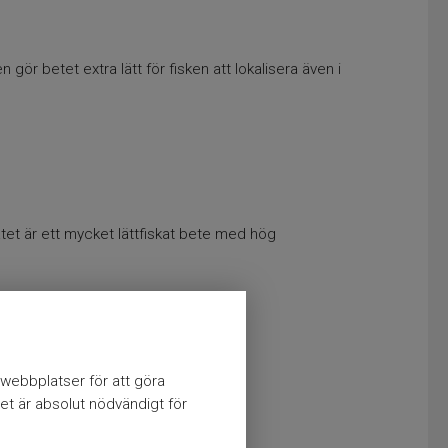
ör betet extra lätt för fisken att lokalisera även i
et är ett mycket lättfiskat bete med hög
webbplatser för att göra
et är absolut nödvändigt för