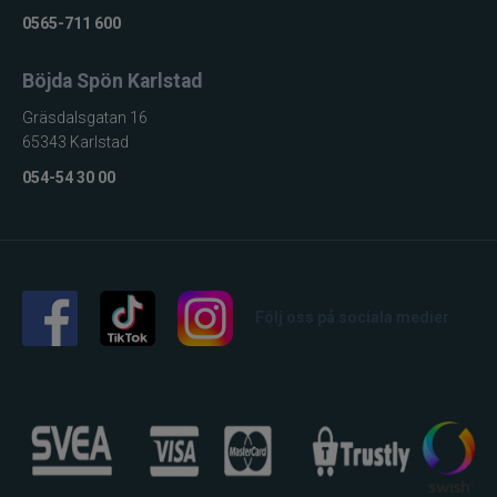
0565-711 600
Böjda Spön Karlstad
Gräsdalsgatan 16
65343 Karlstad
054-54 30 00
Följ oss på sociala medier