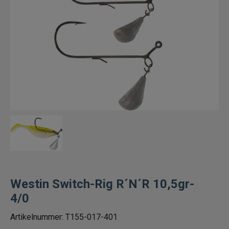
Fiskelinor
Småplock
Ned heads
Tafsar
Färdiga riggar/stinger
Spinneriggar & blades
Jiggskallar skruvskallar shallowskruv
Westin Switch-Rig R´N´R 10,5gr-
4/0
Beteslås, lekande, ringar
Artikelnummer:
T155-017-401
Krokar