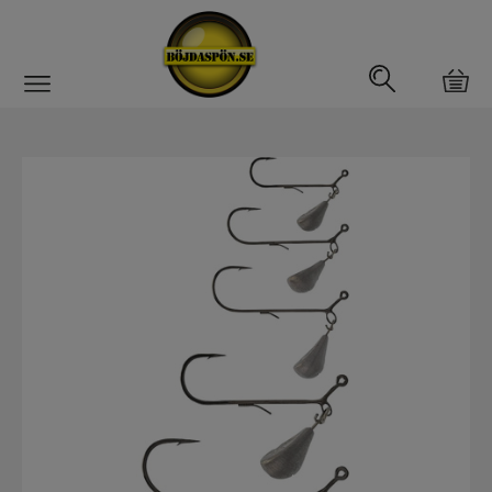
Gäddfemman
Abborrfemman
Interfiske
Rullar
Spön
Fiskeset
Fiskedrag