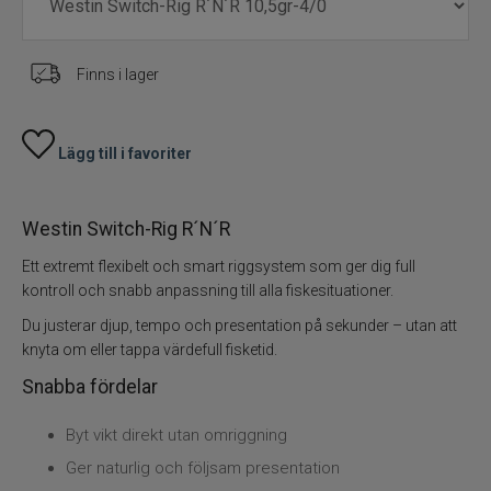
Vinterfiske
Kläder
Finns i lager
Trolling
Lägg till i favoriter
Specimenfiske
Varumärken
Westin Switch-Rig R´N´R
Ett extremt flexibelt och smart riggsystem som ger dig full
kontroll och snabb anpassning till alla fiskesituationer.
Du justerar djup, tempo och presentation på sekunder – utan att
knyta om eller tappa värdefull fisketid.
Snabba fördelar
Byt vikt direkt utan omriggning
Ger naturlig och följsam presentation