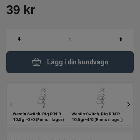
39
kr
Pärlor Kulor Krympslang
Bly Sänken Vikter
Dropshot Texas Carolina Finessfiske
Lägg i din kundvagn
Spikes
Rasselkammare
Tillbehör
Flugbindning
Westin Switch-Rig R´N´R
Westin Switch-Rig R´N´R
West
10,5gr-3/0
(Finns i lager)
10,5gr-4/0
(Finns i lager)
1/0
(
Flugfiske