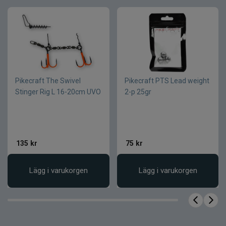
Fakta om produkten
Egenskap
Värde
Vikt
7 g
Krokstorlek
#1/0
Pikecraft The Swivel
Pikecraft PTS Lead weight
Färg
Natural / Black Nickel
Stinger Rig L 16-20cm UVO
2-p 25gr
Material
Bly
Antal
1 st
Produkttyp
Terminaltackle
Kategori
Jiggskallar
135
kr
75
kr
Lägg i varukorgen
Lägg i varukorgen