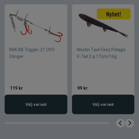
Fakta om produkten
Egenskap
Värde
Vikt
7 g
Krokstorlek
#1/0
BKK BB Trigger-21 UVO
Westin TwinTeez Pelagic
Färg
Natural / Black Nickel
Stinger
V-Tail 2-p 17cm/16g
Material
Bly
Antal
1 st
Produkttyp
Terminaltackle
Kategori
Jiggskallar
119
kr
99
kr
Välj variant
Välj variant