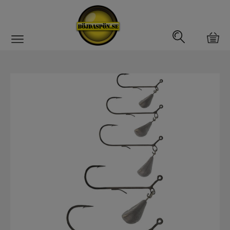
Gäddfemman
Abborrfemman
Interfiske
Rullar
Spön
Fiskeset
Fiskedrag