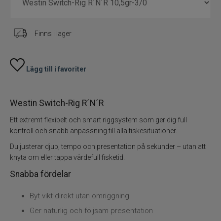
Vinterfiske
Kläder
Finns i lager
Trolling
Lägg till i favoriter
Specimenfiske
Varumärken
Westin Switch-Rig R´N´R
Ett extremt flexibelt och smart riggsystem som ger dig full
kontroll och snabb anpassning till alla fiskesituationer.
Du justerar djup, tempo och presentation på sekunder – utan att
knyta om eller tappa värdefull fisketid.
Snabba fördelar
Byt vikt direkt utan omriggning
Ger naturlig och följsam presentation