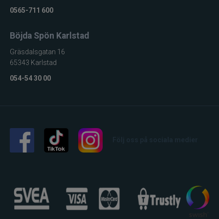
0565-711 600
Böjda Spön Karlstad
Gräsdalsgatan 16
65343 Karlstad
054-54 30 00
Följ oss på sociala medier