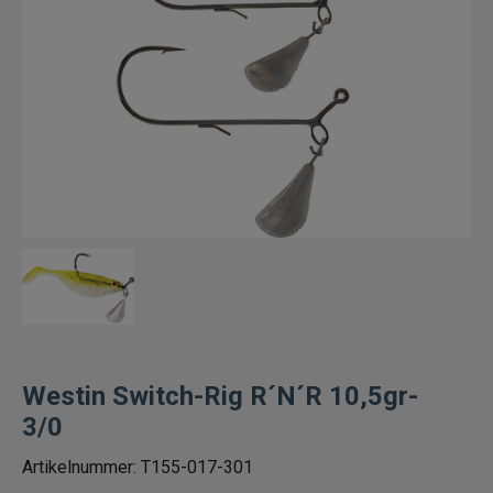
Fiskelinor
Småplock
Ned heads
Tafsar
Färdiga riggar/stinger
Spinneriggar & blades
Jiggskallar skruvskallar shallowskruv
Westin Switch-Rig R´N´R 10,5gr-
3/0
Beteslås, lekande, ringar
Artikelnummer:
T155-017-301
Krokar