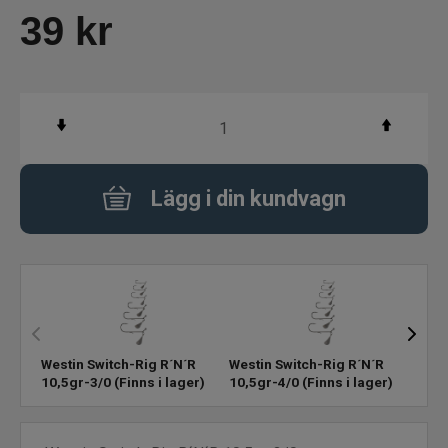
39
kr
Pärlor Kulor Krympslang
Bly Sänken Vikter
Dropshot Texas Carolina Finessfiske
Lägg i din kundvagn
Spikes
Rasselkammare
Tillbehör
Flugbindning
Westin Switch-Rig R´N´R
Westin Switch-Rig R´N´R
West
10,5gr-3/0
(Finns i lager)
10,5gr-4/0
(Finns i lager)
1/0
(
Flugfiske