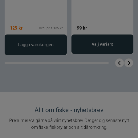
Egenskap
Värde
Produkttyp
Tupphackel
Färg
Badger
125
kr
99
kr
Ord. pris 135 kr
Ursprung
Tuppens nacke
Förpackning
Löst i påse
Lägg i varukorgen
Välj variant
Användningsområde
Flugbindning
Allt om fiske - nyhetsbrev
Prenumerera gärna på vårt nyhetsbrev. Det ger dig senaste nytt
om fiske, fiskprylar och allt däromkring.