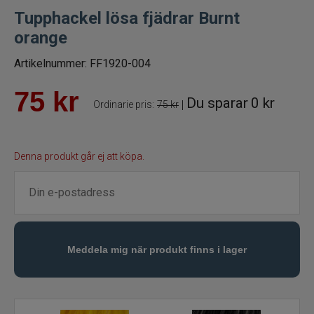
Tupphackel lösa fjädrar Burnt
Fiskelinor
orange
Småplock
Artikelnummer:
FF1920-004
75
kr
Tillbehör
Du sparar
0 kr
|
Ordinarie pris:
75 kr
Flugbindning
Denna produkt går ej att köpa.
Bindtråd
Dubbing
Fjäder
Flash och Fiber
Floss