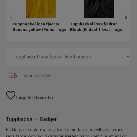
Flugkrok
Tupphackel lösa fjädrar
Tupphackel lösa fjädrar
Tupp
Foam
Banana yellow
(Finns i lager)
Black
(Endast 1 kvar i lager!)
Burn
slut
Gäddflugfiske
Hackel nackar
Havsöring Lax
Tyvärr slutsåld
Huvuden ögon
Lägg till i favoriter
Hår skinn Zonkers
Tupphackel – Badger
Marc Petitjean
Ett klassiskt naturmaterial för flugbindare som vill arbeta med
rena färger och tydlig karaktär. Perfekt när du behöver ett enskilt