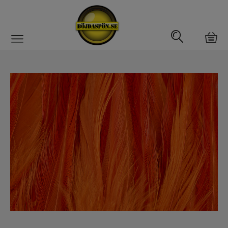
Gäddfemman
Abborrfemman
Interfiske
Rullar
Spön
Fiskeset
Fiskedrag