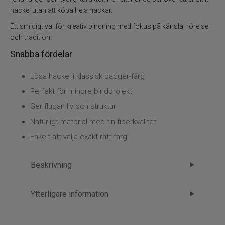
Syntetmaterial
hackel utan att köpa hela nackar.
Ett smidigt val för kreativ bindning med fokus på känsla, rörelse
Tinsel
och tradition.
Tuber
Snabba fördelar
Lösa hackel i klassisk badger-färg
Verktyg bindstäd
Perfekt för mindre bindprojekt
Flugfiske
Ger flugan liv och struktur
Naturligt material med fin fiberkvalitet
Vinterfiske
Enkelt att välja exakt rätt färg
Kläder
Beskrivning
Trolling
Tupphackel – Badger – klassiskt
Ytterligare information
material för levande flugor
Specimenfiske
Märke
Future Fly