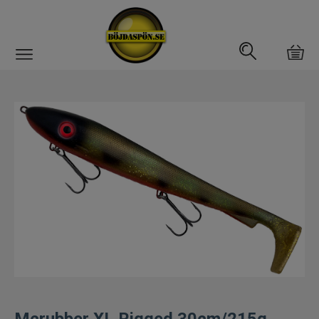
Gäddfemman
Abborrfemman
Interfiske
Rullar
Spön
Fiskeset
Fiskedrag