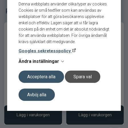
Denna webbplats använder olika typer av cookies.
gädda
Relaterade fiskeredskap för ditt fiske
Cookies är små textfiler som kan användas av
Kraftfull paddelrörelse med tung gång
webbplatser för att göra besökarens upplevelse
enkel och effektiv. Lagen säger att vi får lagra
Färdigriggad med stark wire och
cookies på din enhet om det är absolut nödvändigt
trekrokar
för att använda webbplatsen. För övriga ändamål
Handmålad finish för maximal realism
krävs självklart ditt medgivande.
Tillverkad i ftalatfri och slitstark plastisol
Googles sekretesspolicy
Ändra inställningar
Innehåll i paketet
Svartzonker Ugly Louis
Svartzonker Ugly Louis
17,5cm/83g Fire Tiger
17,5cm/83g Blue Pearl
1 st
Antal
Acceptera alla
Spara val
30 cm
Längd
215 g
Vikt
Avböj alla
189
kr
189
kr
Ord. pris 199 kr
Ord. pris 199 kr
Sjunkande
Egenskap
Bred storgäddprofil i
Lägg i varukorgen
Lägg i varukorgen
Kropp
mjukplast
Stor paddelstjärt
Stjärtdesign