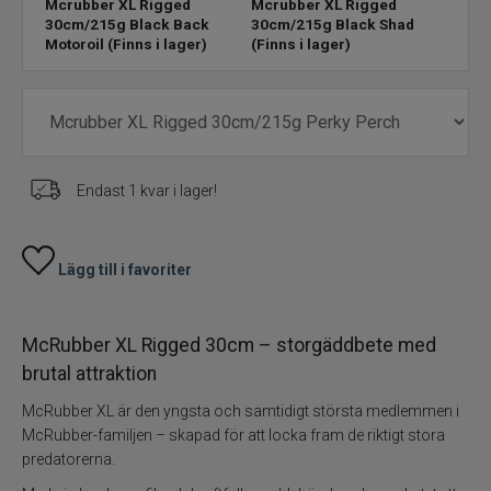
Mcrubber XL Rigged
Mcrubber XL Rigged
Mcru
30cm/215g Black Back
30cm/215g Black Shad
30cm
Motoroil
(Finns i lager)
(Finns i lager)
Sno
Skeddrag
Havsfiske
PowerBait/Gulp
Endast 1 kvar i lager!
Trollingbeten
Lägg till i favoriter
Spinnflugor
Fiskelinor
McRubber XL Rigged 30cm – storgäddbete med
brutal attraktion
Småplock
McRubber XL är den yngsta och samtidigt största medlemmen i
McRubber-familjen – skapad för att locka fram de riktigt stora
Tillbehör
predatorerna.