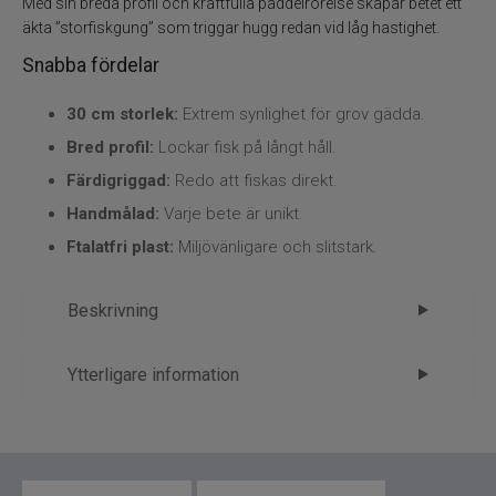
Flugbindning
Med sin breda profil och kraftfulla paddelrörelse skapar betet ett
äkta ”storfiskgung” som triggar hugg redan vid låg hastighet.
Flugfiske
Snabba fördelar
30 cm storlek:
Extrem synlighet för grov gädda.
Vinterfiske
Bred profil:
Lockar fisk på långt håll.
Kläder
Färdigriggad:
Redo att fiskas direkt.
Handmålad:
Varje bete är unikt.
Trolling
Ftalatfri plast:
Miljövänligare och slitstark.
Specimenfiske
Beskrivning
Varumärken
McRubber XL Rigged 30cm – storlek
Ytterligare information
som väcker monstergäddor
Märke
Svartzonker
McRubber XL är den yngsta och största
Tillverkare
Svartzonker - 4.Beten
medlemmen i den legendariska McRubber-