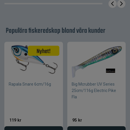
Ftalatfri plastisol
Material
Populära fiskeredskap bland våra kunder
Rapala Snare 6cm/16g
Big Mcrubber UV Series
25cm/116g Electric Pike
Fla
119
kr
95
kr