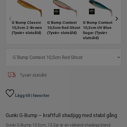
Skeddrag
G´Bump Classic
G´Bump Contest
G´Bump Contest
G´Bu
Havsfiske
10,5cm Z-Brown
10,5cm Red Ghost
10,5cm UV Blue
10,5
(Tyvärr slutsåld)
(Tyvärr slutsåld)
Sugar
(Tyvärr
(Tyvä
slutsåld)
PowerBait/Gulp
Trollingbeten
Spinnflugor
Tyvärr slutsåld
Fiskelinor
Lägg till i favoriter
Småplock
Tillbehör
Gunki G-Bump – kraftfull shadjigg med stabil gång
Gunki G-Bump 10,5cm, 13,2gr är en välkänd shadjigg bland