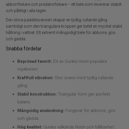
Flugbindning
abborrfiskare och predatorfiskare – ett bete som levererar stabilt
och pålitligt i alla lägen.
Flugfiske
Den stora paddelsvansen skapar en tydlig, rullande gång
samtidigt som den triangulära kroppen ger betet en mycket stabil
Vinterfiske
hållning i vattnet. Ett extremt mångsidigt bete för abborre, gös
och gädda.
Kläder
Snabba fördelar
Trolling
Beprövad favorit:
Ett av Gunkis mest populära
mjukbeten.
Specimenfiske
Kraftfull vibration:
Stor svans med tydlig rullande
gång.
Varumärken
Stabil konstruktion:
Triangulär form ger perfekt
balans.
Mångsidig användning:
Fungerar för abborre, gös
och gädda.
Hög kvalitet:
Gunkis välkända finish och hållbarhet.