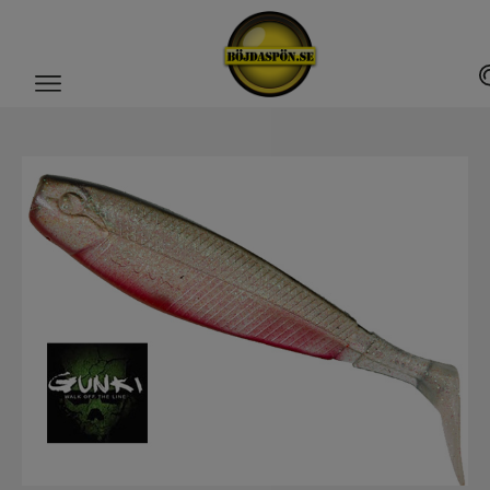
Gäddfemman
Abborrfemman
Interfiske
Rullar
Spön
Fiskeset
Fiskedrag