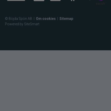
© Böjda Spön AB
|
Om cookies
|
Sitemap
Powered by SiteSmart