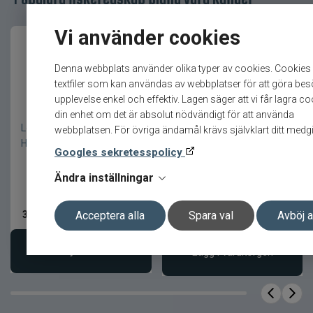
Vi använder cookies
Denna webbplats använder olika typer av cookies. Cookies
textfiler som kan användas av webbplatser för att göra be
upplevelse enkel och effektiv. Lagen säger att vi får lagra c
din enhet om det är absolut nödvändigt för att använda
Loop Trak Series Single
Skip Worm 100 8-p 10cm
webbplatsen. För övriga ändamål krävs självklart ditt medg
Hand 4-delat Flugspö
Cinnamon
Googles sekretesspolicy
Ändra inställningar
3 299
kr
89
kr
Acceptera alla
Spara val
Avböj a
Välj variant
Lägg i varukorgen