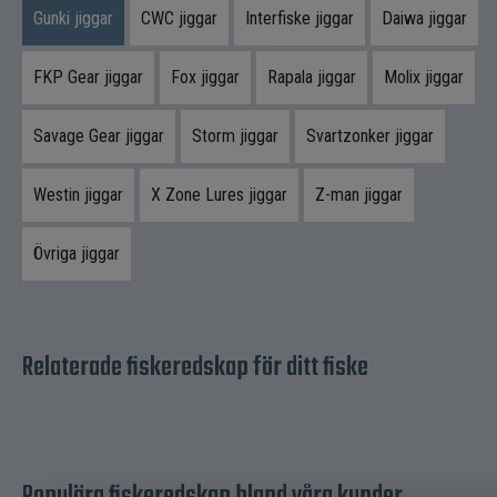
1 st shadjigg
Antal beten
Gunki jiggar
CWC jiggar
Interfiske jiggar
Daiwa jiggar
10,5 cm 13,2gram
Längd
FKP Gear jiggar
Fox jiggar
Rapala jiggar
Molix jiggar
Shadjigg
Typ
Abborre, gös, gädda
Målart
Savage Gear jiggar
Storm jiggar
Svartzonker jiggar
Gunki
Varumärke
Westin jiggar
X Zone Lures jiggar
Z-man jiggar
Övriga jiggar
Relaterade fiskeredskap för ditt fiske
Populära fiskeredskap bland våra kunder