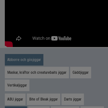
effektiv både vid långsam hemtagning och vid
mer aktivt fiske. Betet behåller sin balans även i
strömmande vatten och vid tyngre jigghuvuden.
Gunki är ett av Europas mest innovativa
betesvarumärken och står för kompromisslös
kvalitet, hållbarhet och prestanda – och G-Bump
10,5 cm är ett skolboksexempel på detta.
Produktfördelar
Abborre och gösjiggar
Stark, huggutlösande rullande gång
Mycket stabil presentation i vattnet
Maskar, kräftor och creaturebaits jiggar
Gäddjiggar
Extremt effektiv för abborre och gös
Attraktiv även för gädda
Vertikaljiggar
Hög kvalitet och lång livslängd
ABU jiggar
Bite of Bleak jiggar
Darts jiggar
Innehåll i paketet