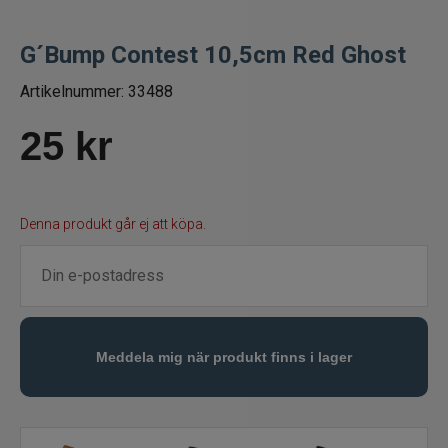
Betespaket
G´Bump Contest 10,5cm Red Ghost
Handgjorda beten
Artikelnummer:
33488
25
kr
Jiggar och Gummibeten
Jerkbaits - tailbaits
Denna produkt går ej att köpa.
Wobbler
Vibrationsbeten Bladebaits
Ytbete
Gäddspinnare
Spinnare