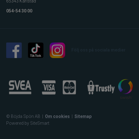
65343 Karlstad
054-54 30 00
Följ oss på sociala medier
© Böjda Spön AB
|
Om cookies
|
Sitemap
Powered by SiteSmart