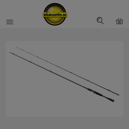
Gäddfemman
Abborrfemman
Interfiske
Rullar
Spön
Spön till ädelfiske
Spön till flugfiske