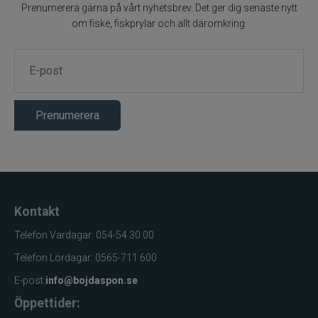
Prenumerera gärna på vårt nyhetsbrev. Det ger dig senaste nytt
om fiske, fiskprylar och allt däromkring.
Prenumerera
Kontakt
Telefon Vardagar: 054-54 30 00
Telefon Lördagar: 0565-711 600
E-post:
info@bojdaspon.se
Öppettider: