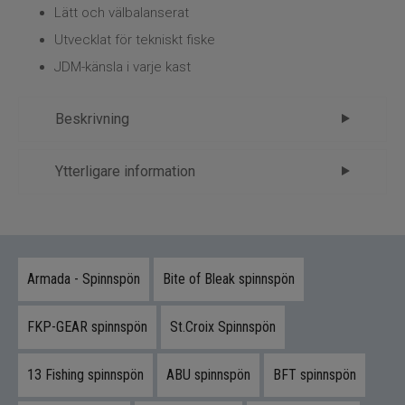
Kläder
Lätt och välbalanserat
Utvecklat för tekniskt fiske
Trolling
JDM-känsla i varje kast
Specimenfiske
Beskrivning
Varumärken
Shimano Zodias – japansk precision
Ytterligare information
för aktivt castingfiske
Märke
Shimano
Zodias är utvecklat i Japan för sportfiskare som
Tillverkare
Shimano - 1.Spön
kräver snabb respons, låg vikt och maximal
känsla.
Armada - Spinnspön
Bite of Bleak spinnspön
Detta spö ger dig ett precist verktyg för tekniskt
FKP-GEAR spinnspön
St.Croix Spinnspön
fiske där varje rörelse ska förmedlas direkt.
Byggkvalitet och känsla
13 Fishing spinnspön
ABU spinnspön
BFT spinnspön