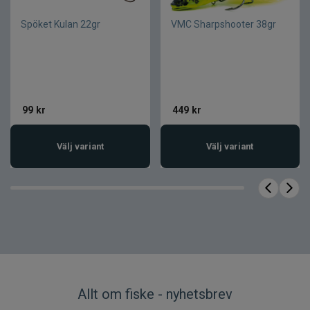
Rullfäste
Shimano CI4+
Spöket Kulan 22gr
VMC Sharpshooter 38gr
Fuji Alconite + Fuji SiC-
Ringar
toppring
99
kr
449
kr
Välj variant
Välj variant
Allt om fiske - nyhetsbrev