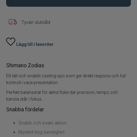
Fiskeset
Tyvärr slutsåld
Fiskedrag
Fiskelinor
Lägg till i favoriter
Småplock
Shimano Zodias
Tillbehör
Ett lätt och snabbt casting-spö som ger direkt respons och full
kontroll i varje presentation.
Flugbindning
Perfekt balanserat för aktivt fiske där precision, tempo och
känsla står i fokus.
Flugfiske
Snabba fördelar
Vinterfiske
Snabb och exakt aktion
Mycket hög känslighet