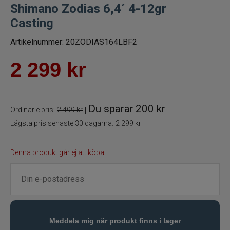
Shimano Zodias 6,4´ 4-12gr
Spön för gäddfiske
Casting
Artikelnummer:
20ZODIAS164LBF2
Spön till abborrfiske
2 299
kr
Havsfiskespön
Haspelspön
Du sparar
200 kr
|
Ordinarie pris:
2 499 kr
Spinnspön
Lägsta pris senaste 30 dagarna:
2 299 kr
Teleskopspön
Denna produkt går ej att köpa.
Vertikalspön
Trollingspön
Metspön