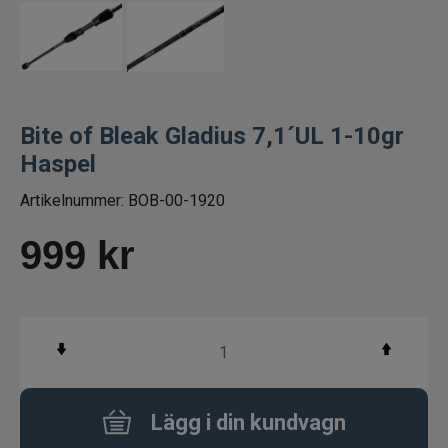
Spön för gäddfiske
Spön till abborrfiske
Bite of Bleak Gladius 7,1´UL 1-10gr
Havsfiskespön
Haspel
Haspelspön
Artikelnummer:
BOB-00-1920
Spinnspön
999
kr
Teleskopspön
Vertikalspön
Trollingspön
Lägg i din kundvagn
Metspön