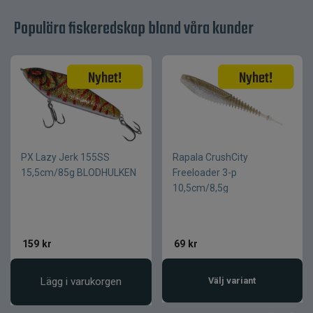
Egenskap
Värde
Populära fiskeredskap bland våra kunder
Varumärke
Bite of Bleak
Serie
Gladius
Spötyp
Haspelspö
Längd
213 cm / 7'1"
Kastvikt
1–10 g
Aktion
Fast
Klingmaterial
24T Carbon
PX Lazy Jerk 155SS
Rapala CrushCity
15,5cm/85g BLODHULKEN
Freeloader 3-p
Spödelar
2-delat
10,5cm/8,5g
LS Stainless
Ringar
Steel
Handtagsmaterial
EVA
159
kr
69
kr
Finessefiske
Primärt
och lätt
användningsområde
Lägg i varukorgen
Välj variant
predatorfiske
Abborre och
Passande fiskarter