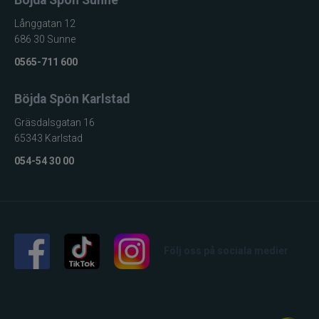
Böjda Spön Sunne
Långgatan 12
686 30 Sunne
0565-711 600
Böjda Spön Karlstad
Gräsdalsgatan 16
65343 Karlstad
054-54 30 00
Följ oss på sociala medier