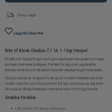
Fiskeset
Finns i lager
Fiskedrag
Lägg till i favoriter
Fiskelinor
Småplock
Bite of Bleak Gladius 7,1´UL 1-10gr Haspel
Ett lätt och följsamt spö som gör varje kast mer exakt och varje
Tillbehör
kontakt med betet tydligare. Perfekt för dig som uppskattar
känsla, kontroll och ett aktivt fiske där detaljerna gör skillnaden.
Flugbindning
Gladius-serien är skapad för att ge en modern fiskekänsla med
snabb respons och hög komfort. Ett spö som passar dig som
Flugfiske
vill njuta av långa fiskepass med precision och trygg känsla.
Snabba fördelar
Vinterfiske
Lätt känsla för långa fiskepass