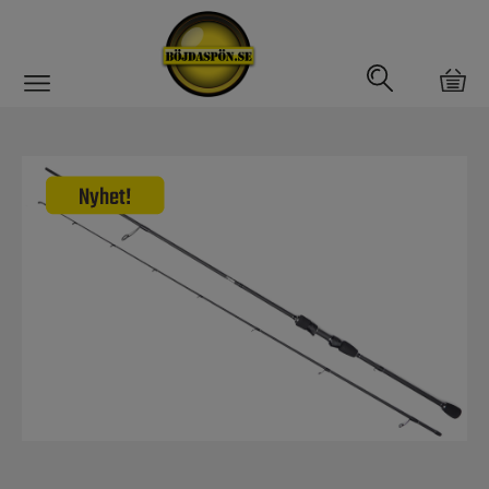
Gäddfemman
Abborrfemman
Interfiske
Rullar
Spön
Spön till ädelfiske
Spön till flugfiske