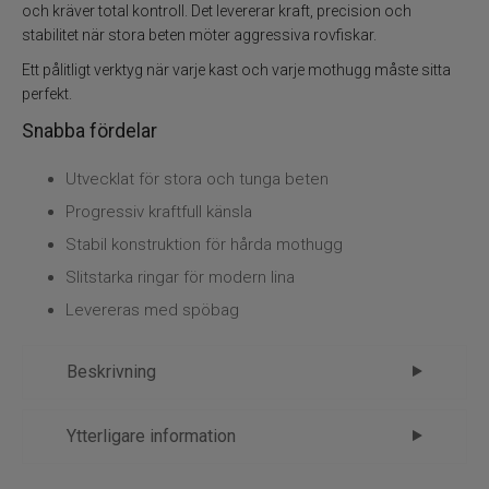
Kläder
och kräver total kontroll. Det levererar kraft, precision och
stabilitet när stora beten möter aggressiva rovfiskar.
Trolling
Ett pålitligt verktyg när varje kast och varje mothugg måste sitta
perfekt.
Specimenfiske
Snabba fördelar
Varumärken
Utvecklat för stora och tunga beten
Progressiv kraftfull känsla
Stabil konstruktion för hårda mothugg
Slitstarka ringar för modern lina
Levereras med spöbag
Beskrivning
Savage Gear Big Bait Predator –
Ytterligare information
Dominera med kraft
Märke
Savage gear