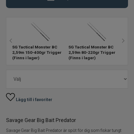
Fiskeset
Fiskedrag
Fiskelinor
SG Tactical Monster BC
SG Tactical Monster BC
2,59m 150-400gr Trigger
2,59m 80-220gr Trigger
(Finns i lager)
(Finns i lager)
Småplock
Tillbehör
Flugbindning
Lägg till i favoriter
Flugfiske
Vinterfiske
Savage Gear Big Bait Predator
Savage Gear Big Bait Predator är spöt för dig som fiskar tungt