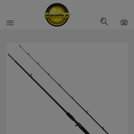
Gäddfemman
Abborrfemman
Interfiske
Rullar
Spön
Spön till ädelfiske
Spön till flugfiske