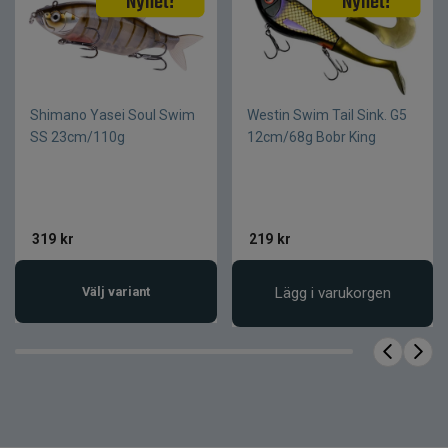
predatorfiske
Målart
Gädda och gös
Competition
Tillbehör
Ready-To-Fish
spöbag
Shimano Yasei Soul Swim
Westin Swim Tail Sink. G5
SS 23cm/110g
12cm/68g Bobr King
319
kr
219
kr
Välj variant
Lägg i varukorgen