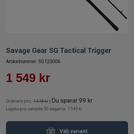
Spön för gäddfiske
Spön till abborrfiske
Havsfiskespön
Savage Gear SG Tactical Trigger
Haspelspön
Artikelnummer:
SG120006
Spinnspön
1 549
kr
Teleskopspön
Du sparar
99 kr
|
Ordinarie pris:
1 648 kr
Vertikalspön
Lägsta pris senaste 30 dagarna:
1 549 kr
Trollingspön
Välj variant
Metspön