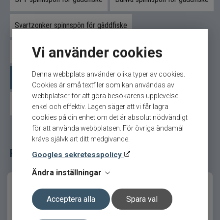
Skapad för tungt predatorfiske
Svartzonker spinnspön för gäddfiske
Spöt är särskilt utvecklat för stora beten och
stark fisk som gädda och gös där kraft och
kontroll är avgörande.
Vi använder cookies
Westin spinnspön för gäddfiske
Den medföljande Competition Ready-To-Fish
Denna webbplats använder olika typer av cookies.
Savage Gear spinnspön för gäddfiske
spöbagen skyddar utrustningen under transport
Cookies är små textfiler som kan användas av
och förvaring mellan fiskepassen.
webbplatser för att göra besökarens upplevelse
Övriga spinnspön för gäddfiske
enkel och effektiv. Lagen säger att vi får lagra
Produktfördelar
cookies på din enhet om det är absolut nödvändigt
för att använda webbplatsen. För övriga ändamål
30T högmodulig kolfiberklinga
krävs självklart ditt medgivande.
Relaterade fiskeredskap för ditt fiske
Progressiv kraftaktion
Googles sekretesspolicy
SeaGuide CCS-ringar
Ändra inställningar
SiC-ringinsatser
Competition Ready-To-Fish spöbag
Acceptera alla
Spara val
ingår