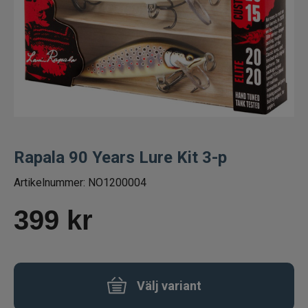
Betespaket
Handgjorda beten
Jiggar och Gummibeten
Jerkbaits - tailbaits
Rapala 90 Years Lure Kit 3-p
Wobbler
Artikelnummer:
NO1200004
Vibrationsbeten Bladebaits
399
kr
Ytbete
Gäddspinnare
Välj variant
Spinnare