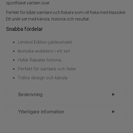
Flugbindning
sportfisket världen över.
Perfekt för både samlare och fiskare som vill fiska med klassiker.
Flugfiske
Ett unikt set med känsla, historia och resultat.
Snabba fördelar
Vinterfiske
Limited Edition jubileumskit
Kläder
Ikoniska wobblers i ett set
Hyllar Rapalas historia
Trolling
Perfekt för samlare och fiske
Specimenfiske
Tidlös design och känsla
Varumärken
Beskrivning
Rapala 90 Years Lure Kit – en hyllning
Ytterligare information
till klassikerna
Märke
Rapala
Rapala 90 Years Lure Kit är ett exklusivt