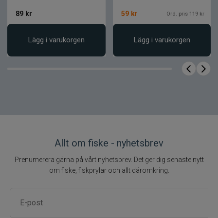
Rapala 90 Years Lure
Produktnamn
Kit 3-p
89
kr
59
kr
Ord. pris 119 kr
Produkttyp
Wobbler-kit
Antal
3 st beten
Lägg i varukorgen
Lägg i varukorgen
Utförande
Limited Edition
Allt om fiske - nyhetsbrev
Prenumerera gärna på vårt nyhetsbrev. Det ger dig senaste nytt
om fiske, fiskprylar och allt däromkring.