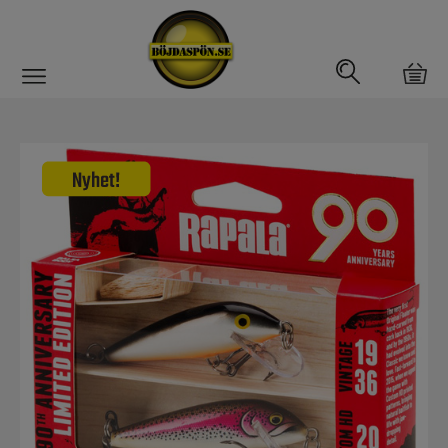
Gäddfemman
Abborrfemman
Interfiske
Rullar
Spön
Fiskeset
Fiskedrag