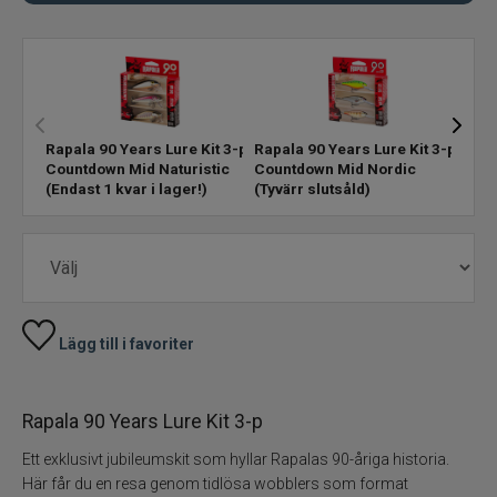
Skeddrag
Havsfiske
Rapala 90 Years Lure Kit 3-p
Rapala 90 Years Lure Kit 3-p
Rapa
PowerBait/Gulp
Countdown Mid Naturistic
Countdown Mid Nordic
Coun
(Endast 1 kvar i lager!)
(Tyvärr slutsåld)
(Tyvä
Trollingbeten
Spinnflugor
Fiskelinor
Lägg till i favoriter
Småplock
Rapala 90 Years Lure Kit 3-p
Tillbehör
Ett exklusivt jubileumskit som hyllar Rapalas 90-åriga historia.
Här får du en resa genom tidlösa wobblers som format