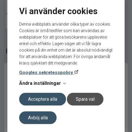
Westin jiggar
X Zone Lures jiggar
Z-man jiggar
Vi använder cookies
För smart predatorfiske
Övriga jiggar
Mooch Minnow är utvecklad för att ge en så
Denna webbplats använder olika typer av cookies.
naturlig presentation som möjligt, särskilt i
Cookies är små textfiler som kan användas av
situationer där fisken är selektiv och granskar
webbplatser för att göra besökarens upplevelse
betet noggrant.
enkel och effektiv. Lagen säger att vi får lagra
Relaterade fiskeredskap för ditt fiske
cookies på din enhet om det är absolut nödvändigt
Det fungerar lika bra för enkel riggning som för
för att använda webbplatsen. För övriga ändamål
mer avancerade tekniker där du vill finjustera
krävs självklart ditt medgivande.
presentationen.
Googles sekretesspolicy
Produktfördelar
Ändra inställningar
Extremt mångsidigt bete
Acceptera alla
Spara val
Slimmad och naturlig profil
Zeel 120 12cm UV Ayu
Zeel 120 12cm UFO
Subtil rörelse även vid låg hastighet
Avböj alla
Slitstarkt och elastiskt material
Fungerar med många riggmetoder