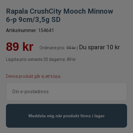
Rapala CrushCity Mooch Minnow
Betespaket
6-p 9cm/3,5g SD
Handgjorda beten
Artikelnummer:
154641
Jiggar och Gummibeten
89
kr
Du sparar
10 kr
|
Ordinarie pris:
99 kr
Jerkbaits - tailbaits
Lägsta pris senaste 30 dagarna:
89 kr
Wobbler
Denna produkt går ej att köpa.
Vibrationsbeten Bladebaits
Ytbete
Gäddspinnare
Spinnare