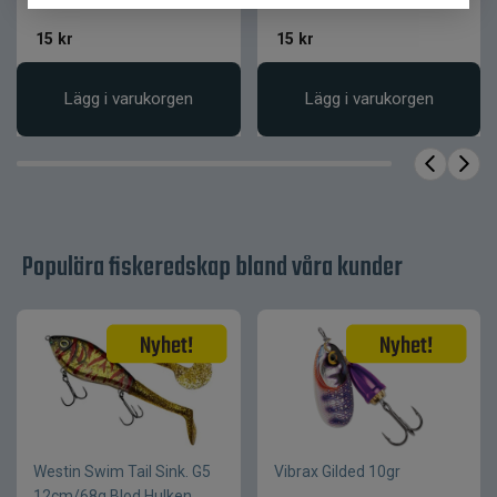
15
kr
15
kr
Produktfakta
Egenskap
Värde
Lägg i varukorgen
Lägg i varukorgen
Material
SuperTP
Stretchigt, slitstarkt,
Egenskaper
naturlig rörelse
Jiggskalle, dropshot,
Fiskemetod
Carolina rig, Free rig
Populära fiskeredskap bland våra kunder
Westin Swim Tail Sink. G5
Vibrax Gilded 10gr
12cm/68g Blod Hulken