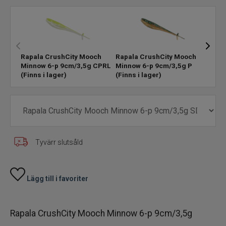
Skeddrag
Havsfiske
Rapala CrushCity Mooch
Rapala CrushCity Mooch
Rapa
Minnow 6-p 9cm/3,5g CPRL
Minnow 6-p 9cm/3,5g P
Minn
PowerBait/Gulp
(Finns i lager)
(Finns i lager)
(Tyvä
Trollingbeten
Spinnflugor
Tyvärr slutsåld
Fiskelinor
Småplock
Lägg till i favoriter
Tillbehör
Rapala CrushCity Mooch Minnow 6-p 9cm/3,5g