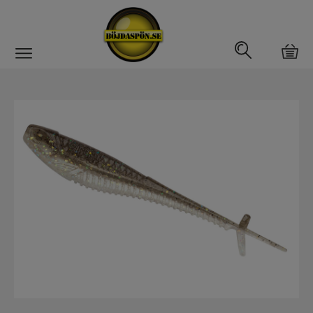
Gäddfemman
Abborrfemman
Interfiske
Rullar
Spön
Fiskeset
Fiskedrag