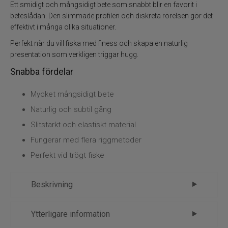
Flugbindning
Ett smidigt och mångsidigt bete som snabbt blir en favorit i
beteslådan. Den slimmade profilen och diskreta rörelsen gör det
effektivt i många olika situationer.
Flugfiske
Perfekt när du vill fiska med finess och skapa en naturlig
Vinterfiske
presentation som verkligen triggar hugg.
Snabba fördelar
Kläder
Mycket mångsidigt bete
Trolling
Naturlig och subtil gång
Slitstarkt och elastiskt material
Specimenfiske
Fungerar med flera riggmetoder
Perfekt vid trögt fiske
Varumärken
Beskrivning
Rapala CrushCity Mooch Minnow – ett
Ytterligare information
mångsidigt finessebete