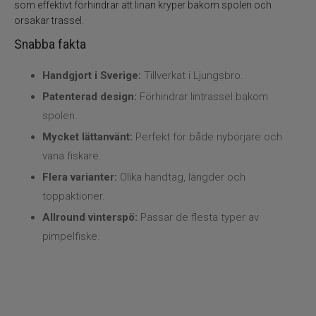
Kläder
som effektivt förhindrar att linan kryper bakom spolen och
orsakar trassel.
Trolling
Snabba fakta
Specimenfiske
Handgjort i Sverige:
Tillverkat i Ljungsbro.
Patenterad design:
Förhindrar lintrassel bakom
Varumärken
spolen.
Mycket lättanvänt:
Perfekt för både nybörjare och
vana fiskare.
Flera varianter:
Olika handtag, längder och
toppaktioner.
Allround vinterspö:
Passar de flesta typer av
pimpelfiske.