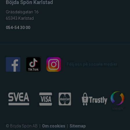
Böjda Spön Karlstad
Gräsdalsgatan 16
65343 Karlstad
054-54 30 00
Följ oss på sociala medier
© Böjda Spön AB
|
Om cookies
|
Sitemap