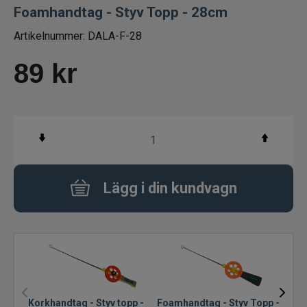
Foamhandtag - Styv Topp - 28cm
Fiskelinor
Artikelnummer:
DALA-F-28
Småplock
89
kr
Tillbehör
Flugbindning
Flugfiske
Lägg i din kundvagn
Vinterfiske
Balanspirkar
Pirkar
Mormyska
Korkhandtag - Styv topp -
Foamhandtag - Styv Topp -
Foam