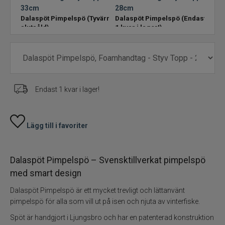
33cm
28cm
33c
Dalaspöt Pimpelspö
(Tyvärr
Dalaspöt Pimpelspö
(Endast
Dala
Rödingblänken
slutsåld)
1 kvar i lager!)
lage
Isborrar
Pimpelkrok
Endast 1 kvar i lager!
Ismete
Pimpelspön
Lägg till i favoriter
Pimpellinor
Dalaspöt Pimpelspö – Svensktillverkat pimpelspö
med smart design
Stolryggsäckar och skryllor
Dalaspöt Pimpelspö är ett mycket trevligt och lättanvänt
Tillbehör till vinterfisket
pimpelspö för alla som vill ut på isen och njuta av vinterfiske.
Spöt är handgjort i Ljungsbro och har en patenterad konstruktion