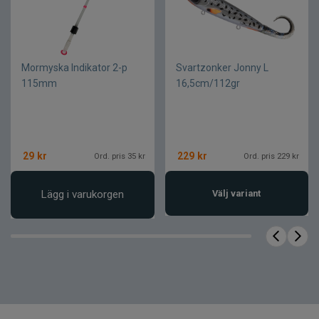
lintrassel
Svenskt hantverk från Ljungsbro
Flera varianter för olika fiskestilar
Mormyska Indikator 2-p
Svartzonker Jonny L
Mycket användarvänligt
115mm
16,5cm/112gr
Pålitlig prestanda i alla
vinterförhållanden
Teknisk specifikation
29
kr
229
kr
Ord. pris 35 kr
Ord. pris 229 kr
Dalaspöt Pimpelspö
Produkt
Lägg i varukorgen
Handgjort i Sverige
Välj variant
Tillverkning
(Ljungsbro)
28 cm / 33 cm, Mjuk
topp / Styv topp,
Varianter
Cellgummi / Foam
Pimpelfiske, vinterfiske,
Användning
isfiske