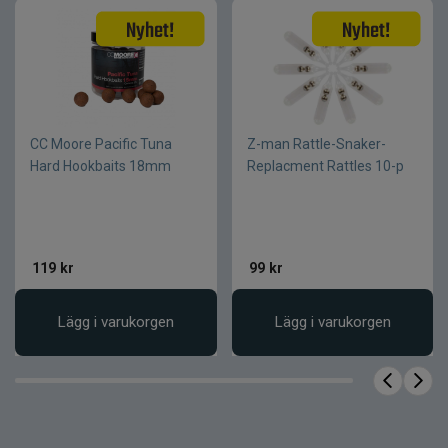
Naturlig gång, sjunkande
Egenskap
Skeddrag
Kropp
Klassisk skedform
Form
Blyfri metall
Material
CC Moore Pacific Tuna
Z-man Rattle-Snaker-
Hard Hookbaits 18mm
Replacment Rattles 10-p
119
kr
99
kr
Lägg i varukorgen
Lägg i varukorgen