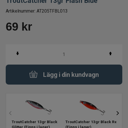
TroutCatcher 13gr Flash Blue
Betespaket
Artikelnummer:
AT205TFBL013
69
kr
Handgjorda beten
Jiggar och Gummibeten
Jerkbaits - tailbaits
Wobbler
Lägg i din kundvagn
Vibrationsbeten Bladebaits
Ytbete
Gäddspinnare
TroutCatcher 13gr Black
TroutCatcher 13gr Black Red
Trou
Spinnare
Glitter
(Finns i lager)
(Finns i lager)
(Finn