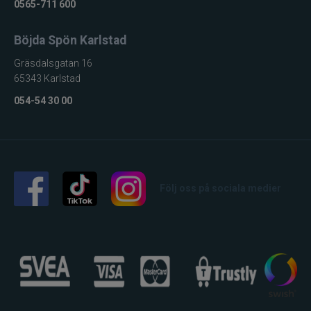
0565-711 600
Böjda Spön Karlstad
Gräsdalsgatan 16
65343 Karlstad
054-54 30 00
Följ oss på sociala medier