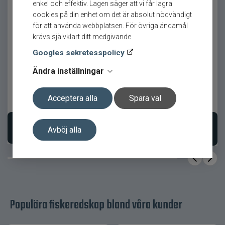
enkel och effektiv. Lagen säger att vi får lagra
Armada TroutCatcher 13g ett givet val.
cookies på din enhet om det är absolut nödvändigt
för att använda webbplatsen. För övriga ändamål
Detta är betet som ofta räddar fiskedagen.
krävs självklart ditt medgivande.
Armada Slash 10g
Armada Silver Feather
Produktfördelar
Perch 248cm 8-30g
Googles sekretesspolicy
Ändra inställningar
Naturlig och livlig gång
Perfekt balans för precisionsfiske
Acceptera alla
Spara val
59
kr
2 299
kr
Hög effektivitet vid trögt fiske
Stabil även i strömmande vatten
Välj variant
Lägg i varukorgen
Avböj alla
Optimerad för ädelfisk
Innehåll i paketet
1 st
Antal
60 mm
Längd
Populära fiskeredskap bland våra kunder
13 g
Vikt