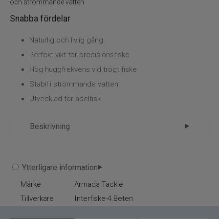
Flugbindning
och strömmande vatten.
Snabba fördelar
Flugfiske
Naturlig och livlig gång
Vinterfiske
Perfekt vikt för precisionsfiske
Hög huggfrekvens vid trögt fiske
Kläder
Stabil i strömmande vatten
Utvecklad för ädelfisk
Trolling
Beskrivning
Specimenfiske
Varumärken
Armada TroutCatcher 13g – Skapat för
Ytterligare information
känsliga hugg och selektiv fisk
Märke
Armada Tackle
Armada TroutCatcher 13g är konstruerad för att
Tillverkare
Interfiske-4.Beten
leverera maximal attraktionskraft med ett
naturligt rörelsemönster. Den livliga, men ändå