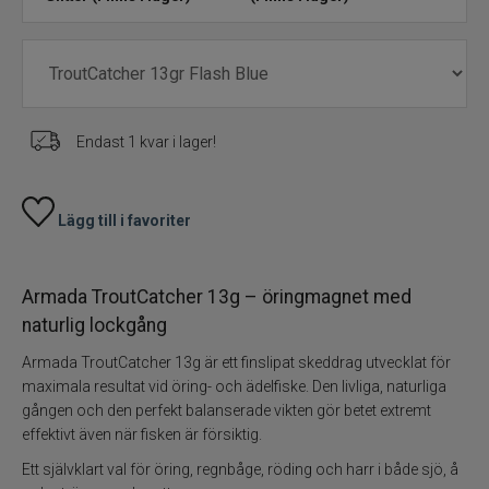
Skeddrag
Havsfiske
Endast 1 kvar i lager!
PowerBait/Gulp
Trollingbeten
Lägg till i favoriter
Spinnflugor
Armada TroutCatcher 13g – öringmagnet med
naturlig lockgång
Fiskelinor
Armada TroutCatcher 13g är ett finslipat skeddrag utvecklat för
Småplock
maximala resultat vid öring- och ädelfiske. Den livliga, naturliga
gången och den perfekt balanserade vikten gör betet extremt
effektivt även när fisken är försiktig.
Tillbehör
Ett självklart val för öring, regnbåge, röding och harr i både sjö, å