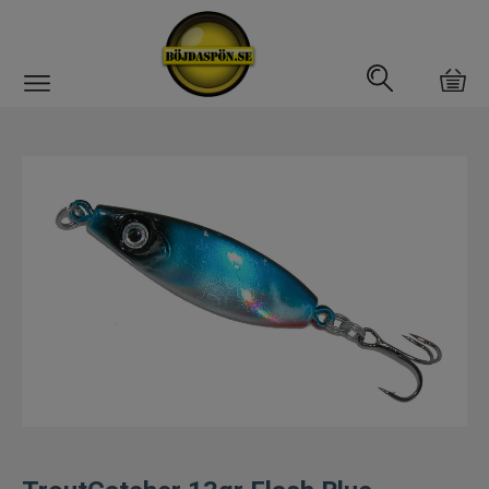
Gäddfemman
Abborrfemman
Interfiske
Rullar
Spön
Fiskeset
Fiskedrag