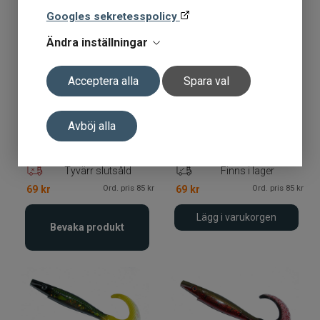
Googles sekretesspolicy
Ändra inställningar
Acceptera alla
Spara val
Pig Tail Jr G5 23cm/40g
Pig Tail Jr G5 23cm/40g
Avböj alla
Syltlaken
Spöket
Tyvärr slutsåld
Finns i lager
Ord. pris 85 kr
Ord. pris 85 kr
69
kr
69
kr
Lägg i varukorgen
Bevaka produkt