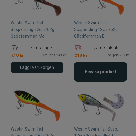
Westin Swim Tail
Westin Swim Tail
Suspending 12cm/62g
Suspending 12cm/62g
Gäddfemman Mo
Gäddfemman Bl
Finns i lager
Tyvärr slutsåld
Ord. pris 239 kr
Ord. pris 239 kr
219
kr
219
kr
Lägg i varukorgen
Bevaka produkt
Westin Swim Tail
Westin Swim Tail Susp.
Suspending 12cm/62g
12cm/62g Headlight