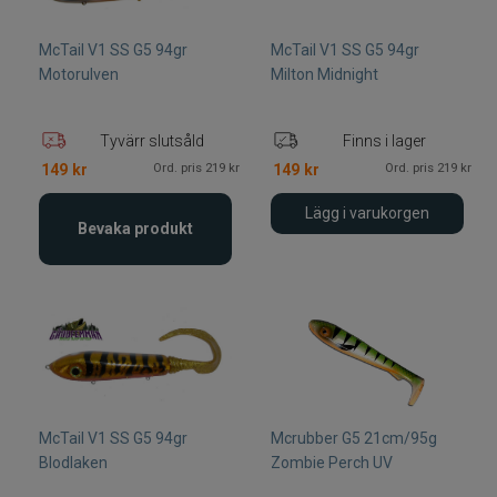
McTail V1 SS G5 94gr
McTail V1 SS G5 94gr
Motorulven
Milton Midnight
Tyvärr slutsåld
Finns i lager
Ord. pris 219 kr
Ord. pris 219 kr
149
kr
149
kr
Lägg i varukorgen
Bevaka produkt
McTail V1 SS G5 94gr
Mcrubber G5 21cm/95g
Blodlaken
Zombie Perch UV