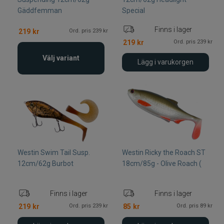
Gäddfemman
Special
Finns i lager
Ord. pris 239 kr
219
kr
Ord. pris 239 kr
219
kr
Välj variant
Lägg i varukorgen
Westin Swim Tail Susp.
Westin Ricky the Roach ST
12cm/62g Burbot
18cm/85g - Olive Roach (
Finns i lager
Finns i lager
Ord. pris 239 kr
Ord. pris 89 kr
219
kr
85
kr