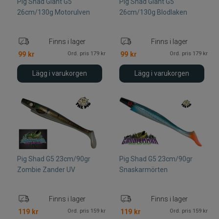
Pig Shad Giant G5
Pig Shad Giant G5
26cm/130g Motorulven
26cm/130g Blodlaken
Finns i lager
Finns i lager
Ord. pris 179 kr
Ord. pris 179 kr
99
kr
99
kr
Lägg i varukorgen
Lägg i varukorgen
Pig Shad G5 23cm/90gr
Pig Shad G5 23cm/90gr
Zombie Zander UV
Snaskarmörten
Finns i lager
Finns i lager
Ord. pris 159 kr
Ord. pris 159 kr
119
kr
119
kr