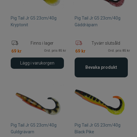
Pig Tail Jr G5 23cm/40g
Pig Tail Jr G5 23cm/40g
Kryptonit
Gäddräparn
Finns i lager
Tyvärr slutsåld
Ord. pris 85 kr
Ord. pris 85 kr
69
kr
69
kr
Lägg i varukorgen
Bevaka produkt
Pig Tail Jr G5 23cm/40g
Pig Tail Jr G5 23cm/40g
Guldgrävarn
Black Pike