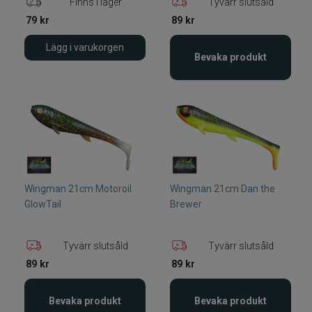
Finns i lager
Tyvärr slutsåld
79
kr
89
kr
Lägg i varukorgen
Bevaka produkt
Wingman 21cm Motoroil
Wingman 21cm Dan the
GlowTail
Brewer
Tyvärr slutsåld
Tyvärr slutsåld
89
kr
89
kr
Bevaka produkt
Bevaka produkt