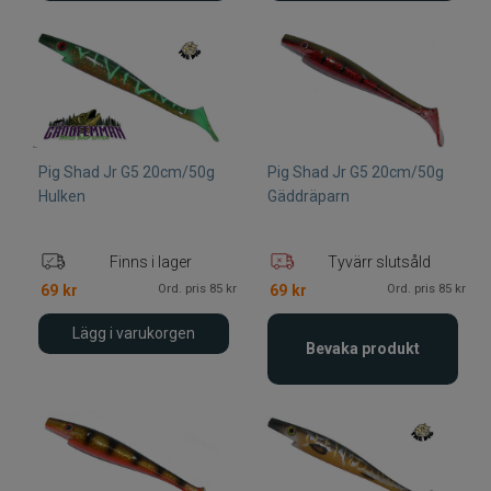
Pig Shad Jr G5 20cm/50g
Pig Shad Jr G5 20cm/50g
Hulken
Gäddräparn
Finns i lager
Tyvärr slutsåld
Ord. pris 85 kr
Ord. pris 85 kr
69
kr
69
kr
Lägg i varukorgen
Bevaka produkt