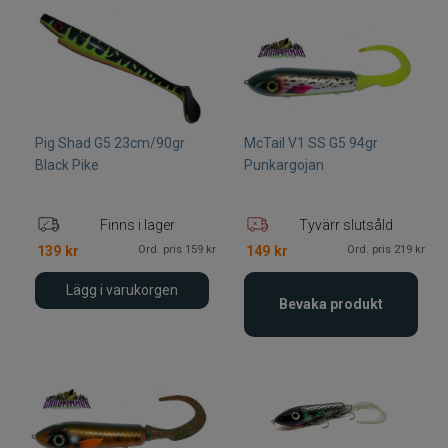
Pig Shad G5 23cm/90gr
McTail V1 SS G5 94gr
Black Pike
Punkargojan
Finns i lager
Tyvärr slutsåld
Ord. pris 159 kr
Ord. pris 219 kr
139
kr
149
kr
Lägg i varukorgen
Bevaka produkt