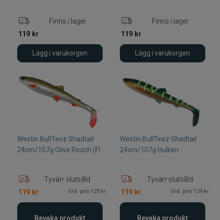
Finns i lager
Finns i lager
119
kr
119
kr
Lägg i varukorgen
Lägg i varukorgen
Westin BullTeez Shadtail
Westin BullTeez Shadtail
24cm/107g Olive Roach (Fl
24cm/107g Hulken
Tyvärr slutsåld
Tyvärr slutsåld
Ord. pris 129 kr
Ord. pris 129 kr
119
kr
119
kr
Bevaka produkt
Bevaka produkt