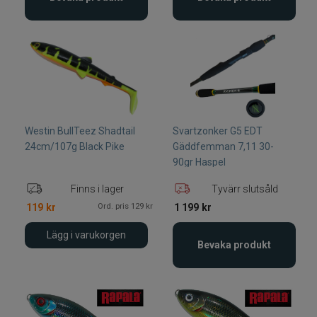
Westin BullTeez Shadtail
Svartzonker G5 EDT
24cm/107g Black Pike
Gäddfemman 7,11 30-
90gr Haspel
Finns i lager
Tyvärr slutsåld
Ord. pris 129 kr
119
kr
1 199
kr
Lägg i varukorgen
Bevaka produkt