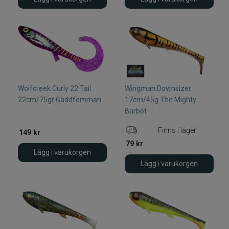
Wolfcreek Curly 22 Tail
Wingman Downsizer
22cm/75gr Gäddfemman
17cm/45g The Mighty
Burbot
Finns i lager
149
kr
79
kr
Lägg i varukorgen
Lägg i varukorgen