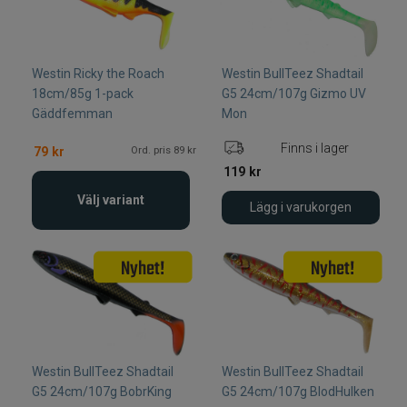
Westin Ricky the Roach
Westin BullTeez Shadtail
18cm/85g 1-pack
G5 24cm/107g Gizmo UV
Gäddfemman
Mon
Finns i lager
Ord. pris 89 kr
79
kr
119
kr
Välj variant
Lägg i varukorgen
Westin BullTeez Shadtail
Westin BullTeez Shadtail
G5 24cm/107g BobrKing
G5 24cm/107g BlodHulken