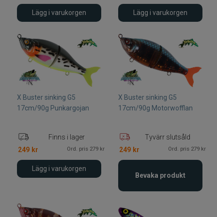
Lägg i varukorgen
Lägg i varukorgen
Fiskelinor
Småplock
Tillbehör
Flugbindning
X Buster sinking G5
X Buster sinking G5
17cm/90g Punkargojan
17cm/90g Motorwofflan
Flugfiske
Finns i lager
Tyvärr slutsåld
Vinterfiske
Ord. pris 279 kr
Ord. pris 279 kr
249
kr
249
kr
Kläder
Lägg i varukorgen
Bevaka produkt
Trolling
Specimenfiske