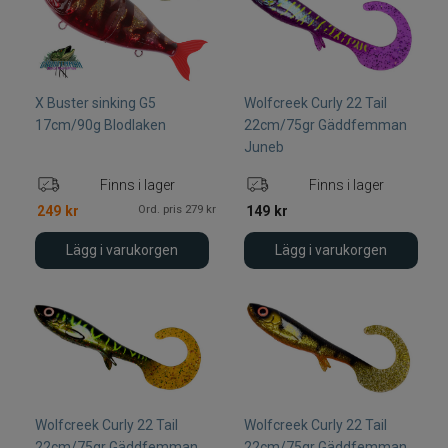
Varumärken
X Buster sinking G5
Wolfcreek Curly 22 Tail
17cm/90g Blodlaken
22cm/75gr Gäddfemman
Juneb
Finns i lager
Finns i lager
Ord. pris 279 kr
249
kr
149
kr
Lägg i varukorgen
Lägg i varukorgen
Wolfcreek Curly 22 Tail
Wolfcreek Curly 22 Tail
22cm/75gr Gäddfemman
22cm/75gr Gäddfemman