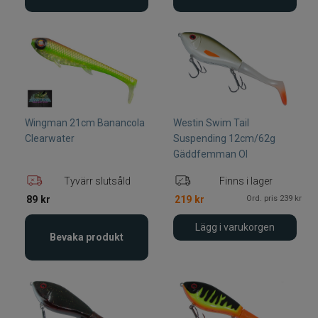
Wingman 21cm Banancola
Westin Swim Tail
Clearwater
Suspending 12cm/62g
Gäddfemman Ol
Tyvärr slutsåld
Finns i lager
Ord. pris 239 kr
89
kr
219
kr
Lägg i varukorgen
Bevaka produkt