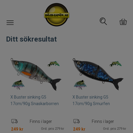
Gäddfemman
Ditt sökresultat
Abborrfemman
Interfiske
Rullar
Spön
X Buster sinking G5
X Buster sinking G5
17cm/90g Snaskarborren
17cm/90g Smurfen
Fiskeset
Finns i lager
Finns i lager
Fiskedrag
Ord. pris 279 kr
Ord. pris 279 kr
249
kr
249
kr