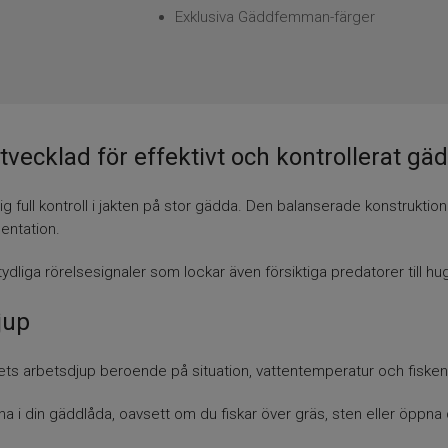
Exklusiva Gäddfemman-färger
klad för effektivt och kontrollerat gäd
ull kontroll i jakten på stor gädda. Den balanserade konstrukti
entation.
iga rörelsesignaler som lockar även försiktiga predatorer till hu
jup
ets arbetsdjup beroende på situation, vattentemperatur och fisken
 i din gäddlåda, oavsett om du fiskar över gräs, sten eller öppna 