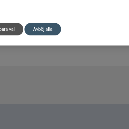
para val
Avböj alla