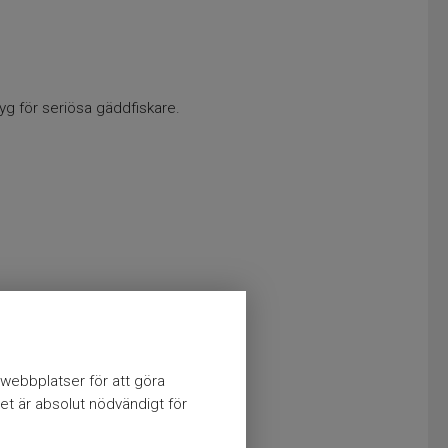
yg för seriösa gäddfiskare.
webbplatser för att göra
et är absolut nödvändigt för