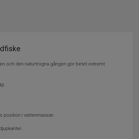
dfiske
onen och den naturtrogna gången gör betet extremt
gg.
s position i vattenmassan.
djupkanter.