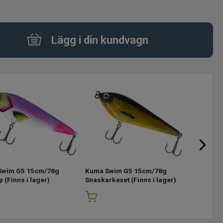
Lägg i din kundvagn
Swim G5 15cm/78g
Kuma Swim G5 15cm/78g
Kuma Sw
p
(Finns i lager)
Snaskarkexet
(Finns i lager)
Snaskar