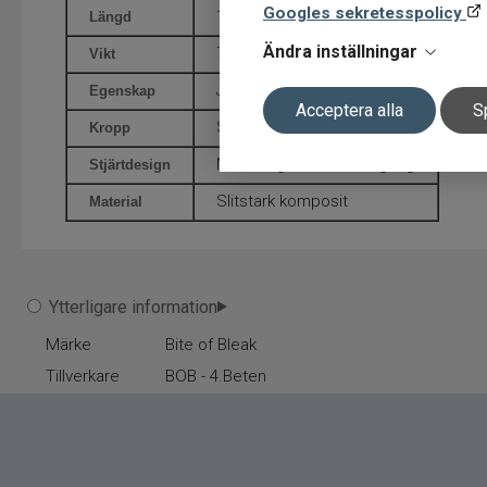
Googles sekretesspolicy
15 cm
Längd
Ändra inställningar
78 g
Vikt
Justerbart fiskedjup
Egenskap
Acceptera alla
S
Solid plastkropp
Kropp
Naturtrogen swimbait-gång
Stjärtdesign
Slitstark komposit
Material
Ytterligare information
Märke
Bite of Bleak
Tillverkare
BOB - 4.Beten