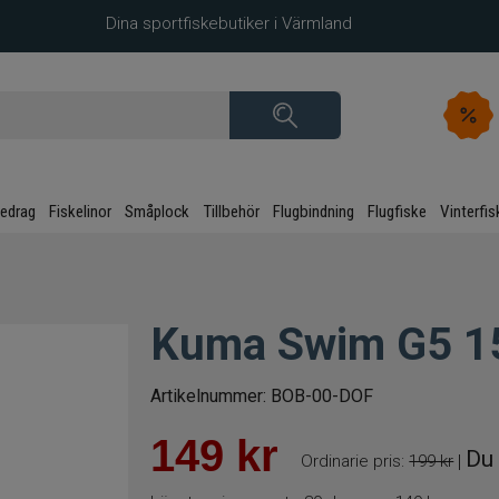
Dina sportfiskebutiker i Värmland
kedrag
Fiskelinor
Småplock
Tillbehör
Flugbindning
Flugfiske
Vinterfis
Kuma Swim G5 1
Artikelnummer:
BOB-00-DOF
149
kr
Du 
Ordinarie pris:
199 kr
|