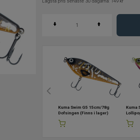
Lägsta pris senaste 30 dagarna:
149 kr
Kuma Swim G5 15cm/78g
Kuma 
Dofsingen
(Finns i lager)
Lollipo