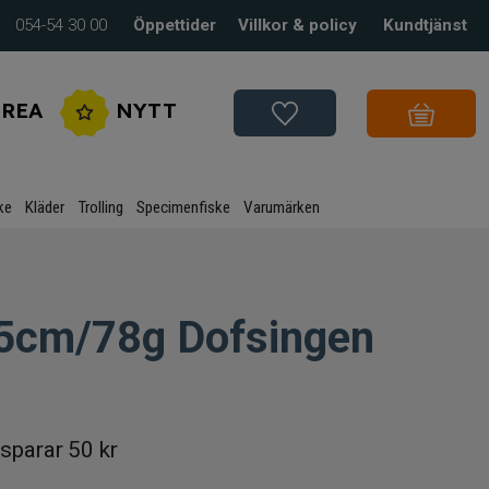
054-54 30 00
Öppettider
Villkor & policy
Kundtjänst
REA
NYTT
ke
Kläder
Trolling
Specimenfiske
Varumärken
5cm/78g Dofsingen
sparar
50 kr