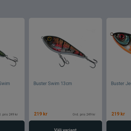
Swim
Buster Swim 13cm
Buster Je
219
kr
219
kr
. pris 249 kr
Ord. pris 249 kr
Välj variant