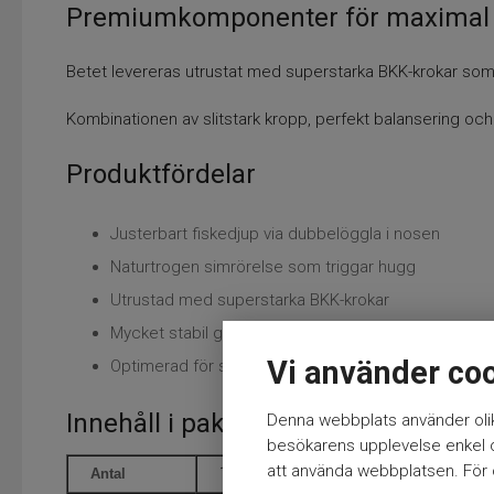
Premiumkomponenter för maximal 
Betet levereras utrustat med superstarka BKK-krokar som 
Kombinationen av slitstark kropp, perfekt balansering och 
Produktfördelar
Justerbart fiskedjup via dubbelöggla i nosen
Naturtrogen simrörelse som triggar hugg
Utrustad med superstarka BKK-krokar
Mycket stabil gång i olika hastigheter
Vi använder co
Optimerad för stort gäddfiske
Innehåll i paketet
Denna webbplats använder olik
besökarens upplevelse enkel oc
att använda webbplatsen. För ö
1 st
Antal