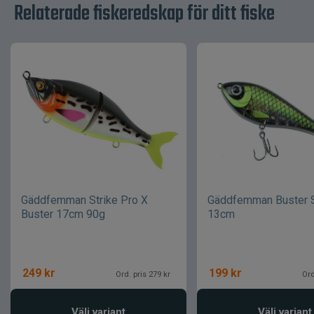
Relaterade fiskeredskap för ditt fiske
Gäddfemman Strike Pro X
Gäddfemman Buster 
Buster 17cm 90g
13cm
249
kr
199
kr
Ord. pris 279 kr
Ord
Välj variant
Välj variant