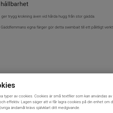
hållbarhet
ger trygg krokning även vid hårda hugg från stor gädda.
Gäddfemmans egna färger gör detta swimbait till ett pålitligt verkt
okies
a typer av cookies. Cookies är små textfiler som kan användas av 
h effektiv. Lagen säger att vi får lagra cookies på din enhet om d
vriga ändamål krävs självklart ditt medgivande.