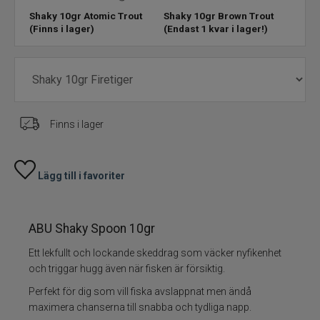
Shaky 10gr Atomic Trout
Shaky 10gr Brown Trout
Shak
(Finns i lager)
(Endast 1 kvar i lager!)
lage
Skeddrag
Havsfiske
PowerBait/Gulp
Finns i lager
Trollingbeten
Lägg till i favoriter
Spinnflugor
Fiskelinor
ABU Shaky Spoon 10gr
Småplock
Ett lekfullt och lockande skeddrag som väcker nyfikenhet
och triggar hugg även när fisken är försiktig.
Tillbehör
Perfekt för dig som vill fiska avslappnat men ändå
maximera chanserna till snabba och tydliga napp.