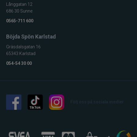
Långgatan 12
686 30 Sunne
0565-711 600
Böjda Spön Karlstad
Gräsdalsgatan 16
65343 Karlstad
054-54 30 00
1 st
Antal
ca 55 mm
Längd
Följ oss på sociala medier
10 g
Vikt
Dansande, vickande gång
Egenskap
Skeddrag
Kropp
Kompakt skedform
Form