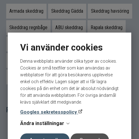
fisket efter regnbåge. Den dansande, vickande
gången skapar starka impulser i vattnet som
Armada skeddrag
Skeddrag Gädda
Skeddrag havsöring
snabbt väcker fiskens uppmärksamhet.
Skeddrag regnbåge
ABU skeddrag
Rapala skeddrag
Oavsett om du fiskar från land eller flytring
IFish skeddrag
Långedrag
Viking herring skeddrag
levererar Shaky Spoon en presentation som
Vi använder cookies
gång på gång lurar fisken till hugg.
Magic Minnow skeddrag
Sölvkroken skeddrag
Denna webbplats använder olika typer av cookies.
Cookies är små textfiler som kan användas av
webbplatser för att göra besökarens upplevelse
Westin skeddrag
Övriga skeddrag
Vickande gång med maximal
enkel och effektiv. Lagen säger att vi får lagra
attraktionskraft
cookies på din enhet om det är absolut nödvändigt
för att använda webbplatsen. För övriga ändamål
krävs självklart ditt medgivande.
Relaterade fiskeredskap för ditt fiske
Den lätt välvda skedformen ger betet en livlig och
Googles sekretesspolicy
oregelbunden rörelse som fungerar både vid
långsam och något snabbare hemtagning.
Ändra inställningar