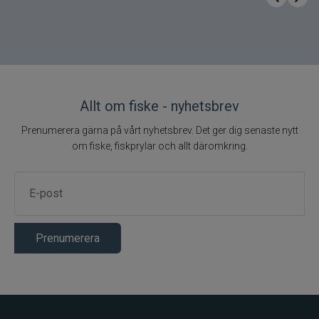
Dansande, vickande gång som triggar
hugg
Allt om fiske - nyhetsbrev
Mycket effektiv vid put & take-fiske
Prenumerera gärna på vårt nyhetsbrev. Det ger dig senaste nytt
om fiske, fiskprylar och allt däromkring.
Lättfiskad även för nybörjare
Attraktiva färgval för alla situationer
Lockar flera ädelfiskarter
Prenumerera
Innehåll i paketet