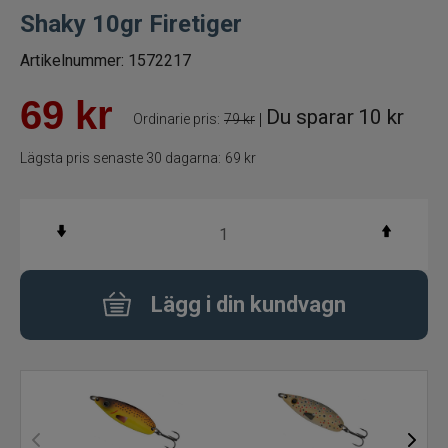
Shaky 10gr Firetiger
Betespaket
Artikelnummer:
1572217
Handgjorda beten
69
kr
Du sparar
10 kr
|
Ordinarie pris:
79 kr
Jiggar och Gummibeten
Lägsta pris senaste 30 dagarna:
69 kr
Jerkbaits - tailbaits
Wobbler
Vibrationsbeten Bladebaits
Lägg i din kundvagn
Ytbete
Gäddspinnare
Spinnare