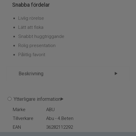
Flugbindning
Snabba fördelar
Flugfiske
Livlig rörelse
Lätt att fiska
Vinterfiske
Snabbt huggtriggande
Rolig presentation
Kläder
Pålitlig favorit
Trolling
Beskrivning
Specimenfiske
Varumärken
ABU Shaky Spoon 10g - Utvecklad för
Ytterligare information
put & take-fiske
Märke
ABU
Tillverkare
Abu - 4.Beten
ABU Shaky Spoon 10gr är ett skeddrag som är
EAN
36282112292
särskilt framtaget för det populära put & take-