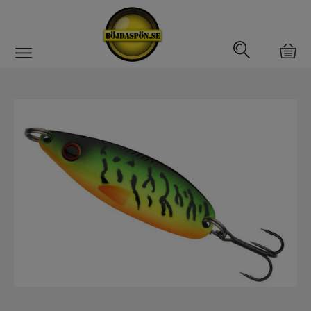
Gäddfemman
Abborrfemman
Interfiske
Rullar
Spön
Fiskeset
Fiskedrag