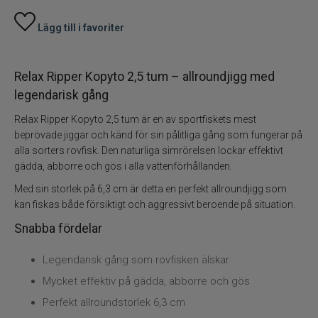
Lägg till i favoriter
Skeddrag
Havsfiske
Relax Ripper Kopyto 2,5 tum – allroundjigg med
legendarisk gång
PowerBait/Gulp
Relax Ripper Kopyto 2,5 tum är en av sportfiskets mest
beprövade jiggar och känd för sin pålitliga gång som fungerar på
Trollingbeten
alla sorters rovfisk. Den naturliga simrörelsen lockar effektivt
gädda, abborre och gös i alla vattenförhållanden.
Spinnflugor
Med sin storlek på 6,3 cm är detta en perfekt allroundjigg som
kan fiskas både försiktigt och aggressivt beroende på situation.
Fiskelinor
Snabba fördelar
Småplock
Legendarisk gång som rovfisken älskar
Mycket effektiv på gädda, abborre och gös
Tillbehör
Perfekt allroundstorlek 6,3 cm