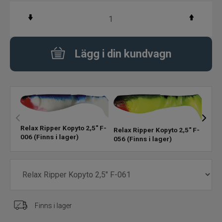
Betespaket
Handgjorda beten
Lägg i din kundvagn
Jiggar och Gummibeten
Jerkbaits - tailbaits
Wobbler
Rela
Relax Ripper Kopyto 2,5" F-
061
(
Relax Ripper Kopyto 2,5" F-
006
(Finns i lager)
056
(Finns i lager)
Vibrationsbeten Bladebaits
Ytbete
Gäddspinnare
Finns i lager
Spinnare