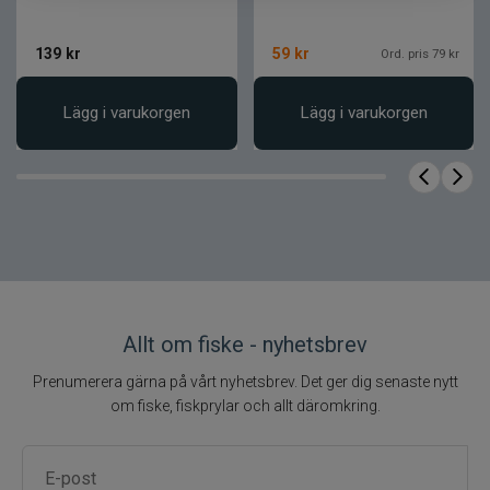
Mycket hög träffsäkerhet på flera
139
kr
59
kr
rovfiskarter
Ord. pris 79 kr
Mycket mångsidig i olika riggningar
Lägg i varukorgen
Lägg i varukorgen
Fungerar i alla vattenförhållanden
Beprövad prestanda över hela världen
Antal
Längd
Egenskap
Kropp
Stjä
2,5
tum
Smal
1 st
Mjukjigg
Padd
(6,3
profil
cm)
Allt om fiske - nyhetsbrev
Prenumerera gärna på vårt nyhetsbrev. Det ger dig senaste nytt
om fiske, fiskprylar och allt däromkring.