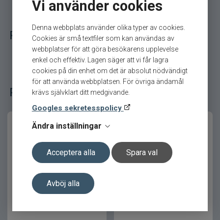
Vi använder cookies
Med sin längd på 6,3 cm passar Kopyto 2,5 tum
Denna webbplats använder olika typer av cookies.
Relaterade fiskeredskap för ditt fiske
perfekt för abborrfiske, men är samtidigt
Cookies är små textfiler som kan användas av
tillräckligt kraftfull för gös och mindre gäddor.
webbplatser för att göra besökarens upplevelse
Den fungerar utmärkt på jiggskalle, dropshot eller
enkel och effektiv. Lagen säger att vi får lagra
bakom spinnare.
cookies på din enhet om det är absolut nödvändigt
för att använda webbplatsen. För övriga ändamål
En verklig allroundjigg för hela säsongen.
Populära fiskeredskap bland våra kunder
krävs självklart ditt medgivande.
Beprövad favorit i generationer
Googles sekretesspolicy
Ändra inställningar
Kopyto-serien har varit en självklar del av
sportfisket i decennier. Det mjuka gummit och
den välbalanserade formen ger både lång
Acceptera alla
Spara val
hållbarhet och extremt naturlig rörelse.
Ett måste i varje seriös sportfiskares beteslåda.
Avböj alla
Flatnose Dragon
Skip Worm 100 8-p 10cm
26cm/50gr HOT PIKE
Watermelon Seed
Exceptionell simrörelse med starka
vibrationer