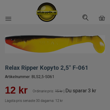
Gäddfemman
Abborrfemman
Interfiske
Relax Ripper Kopyto 2,5" F-061
Rullar
Artikelnummer:
BLS2,5-S061
Spön
12
kr
Du sparar
3 kr
|
Ordinarie pris:
15 kr
Fiskeset
Lägsta pris senaste 30 dagarna:
12 kr
Fiskedrag