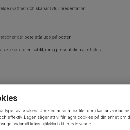
lse i vattnet och skapar livfull presentation.
ntationer där bete står upp på botten.
tekniker där en subtil, rörlig presentation är effektiv.
okies
a typer av cookies. Cookies är små textfiler som kan användas av 
h effektiv. Lagen säger att vi får lagra cookies på din enhet om d
vriga ändamål krävs självklart ditt medgivande.