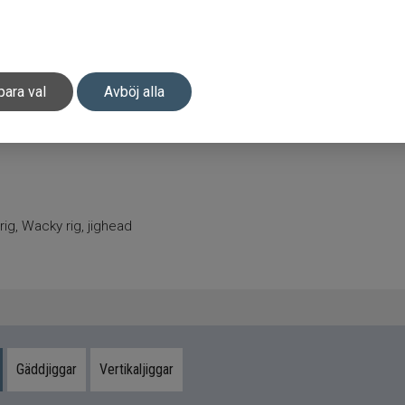
para val
Avböj alla
 rig, Wacky rig, jighead
Gäddjiggar
Vertikaljiggar