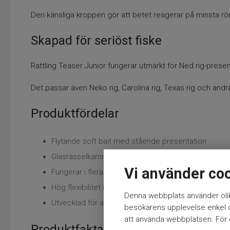
Den känsliga kroppen gör att betet reagerar på minsta röre
Skapad för seriöst fiske
Rattling Teaser Junior fungerar utmärkt för Ned rig-prese
Det passar även Neko rig, Carolina rig, Texas rig och andra 
Produktfördelar
Flytande soft bait med stående presentation
Glasrasselkammare för extra ljudattraktion
Vi använder co
Fungerar i flera riggar och tekniker
Hög flexibilitet i rörelse och känsla
Denna webbplats använder olik
Utvecklad för abborr- och predatorfiske
besökarens upplevelse enkel oc
att använda webbplatsen. För ö
Produktfakta