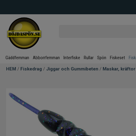
Gäddfemman
Abborrfemman
Interfiske
Rullar
Spön
Fiskeset
Fis
HEM
/
Fiskedrag
/
Jiggar och Gummibeten
/
Maskar, kräftor