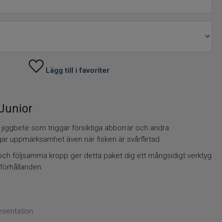
Lägg till i favoriter
Junior
t jiggbete som triggar försiktiga abborrar och andra
r uppmärksamhet även när fisken är svårflirtad.
och följsamma kropp ger detta paket dig ett mångsidigt verktyg
förhållanden.
esentation