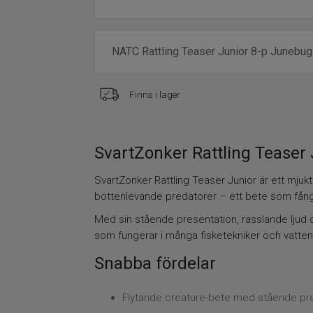
Finns i lager
SvartZonker Rattling Teaser 
SvartZonker Rattling Teaser Junior är ett mjuk
bottenlevande predatorer – ett bete som fånga
Med sin stående presentation, rasslande ljud 
som fungerar i många fisketekniker och vatten
Snabba fördelar
Flytande creature-bete med stående pr