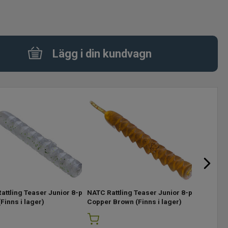
Lägg i din kundvagn
attling Teaser Junior 8-p
NATC Rattling Teaser Junior 8-p
NATC Ratt
Finns i lager)
Copper Brown
(Finns i lager)
Green P