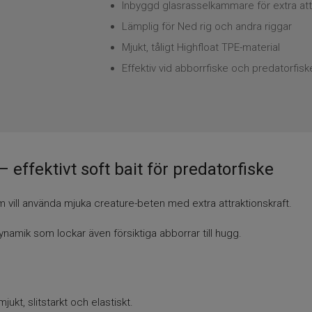
Inbyggd glasrasselkammare för extra att
Lämplig för Ned rig och andra riggar
Mjukt, tåligt Highfloat TPE-material
Effektiv vid abborrfiske och predatorfisk
 effektivt soft bait för predatorfiske
m vill använda mjuka creature-beten med extra attraktionskraft.
namik som lockar även försiktiga abborrar till hugg.
jukt, slitstarkt och elastiskt.