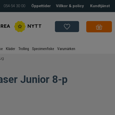
054-54 30 00
Öppettider
Villkor & policy
Kundtjänst
REA
NYTT
ke
Kläder
Trolling
Specimenfiske
Varumärken
bug
aser Junior 8-p