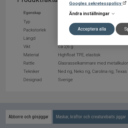
Googles sekretesspolicy
Egenskap
Värde
Ändra inställningar
Typ
Soft bait / creaturebait
Acceptera alla
S
Packstorlek
8 st
Längd
8 cm
Vikt
ca 2,6 g
Material
Highfloat TPE, elastisk
Rattle
Glasrasselkammare med metallkulor
Tekniker
Ned rig, Neko rig, Carolina rig, Texas
Designad
Sverige
Abborre och gösjiggar
Maskar, kräftor och creaturebaits jiggar