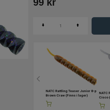
99
kr
NATC Rattling Teaser Junior 8-p
NATC R
Brown Craw
(Finns i lager)
Cisco
(