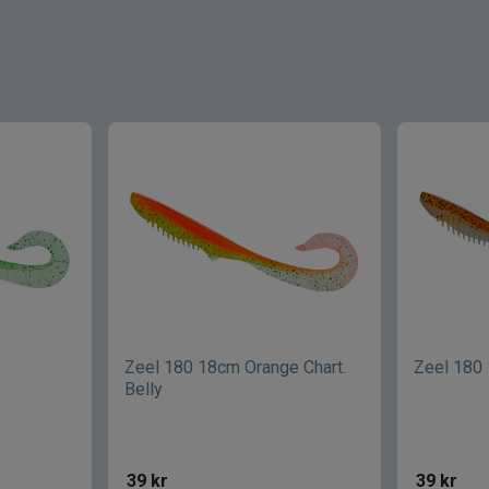
Zeel 180 18cm Orange Chart.
Zeel 180
Belly
39
kr
39
kr