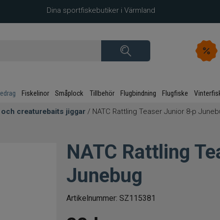
Dina sportfiskebutiker i Värmland
kedrag
Fiskelinor
Småplock
Tillbehör
Flugbindning
Flugfiske
Vinterfis
 och creaturebaits jiggar
/ NATC Rattling Teaser Junior 8-p June
NATC Rattling Te
Junebug
Artikelnummer:
SZ115381