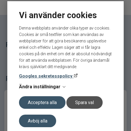
trygghet för dina glasögon
Märke
Leech
Vi använder cookies
När du fiskar nära vatten vill du inte riskera att
Tillverkare
Leech - 5.Tillbehör
förlora dina glasögon. Med Leech
Floatingstrap/Senilsnöre sitter de säkert på plats
Denna webbplats använder olika typer av cookies.
även under aktiva fiskepass.
Cookies är små textfiler som kan användas av
webbplatser för att göra besökarens upplevelse
Relaterade fiskeredskap för ditt fiske
Skulle du ändå tappa dem i vattnet flyter de upp till
enkel och effektiv. Lagen säger att vi får lagra
ytan, vilket gör att du snabbt kan plocka upp dem
cookies på din enhet om det är absolut nödvändigt
igen utan stress.
för att använda webbplatsen. För övriga ändamål
krävs självklart ditt medgivande.
Praktisk design och säker passform
Googles sekretesspolicy
Populära fiskeredskap bland våra kunder
Den smidiga konstruktionen gör att bandet sitter
Ändra inställningar
bekvämt bakom nacken utan att störa. Du får en
säker passform som håller glasögonen på plats.
Acceptera alla
Spara val
Den är enkel att montera och passar de flesta
glasögon, vilket gör den till ett mångsidigt
Avböj alla
tillbehör i din utrustning.