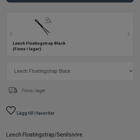
Handskar
Jackor+byxor
Leech Floatingstrap Black
Kepsar
(Finns i lager)
Mössor
Strumpor+sockor
Finns i lager
Stövlar+kängor
T-Shirt, skjortor
Lägg till i favoriter
Vadare
Leech Floatingstrap/Senilsnöre