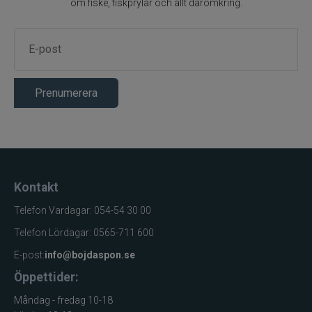
Produktfakta
om fiske, fiskprylar och allt däromkring.
Egenskap
Värde
Varumärke
Leech Eyewear
Floatingstrap /
Produktnamn
Senilsnöre
Prenumerera
Produkttyp
Glasögonband
Håller
glasögon
Funktion
säkert och
flytande
Kontakt
Fiske och
Användningsområde
Telefon Vardagar: 054-54 30 00
friluftsliv
Passar de
Telefon Lördagar: 0565-711 600
Passform
flesta
E-post:
info@bojdaspon.se
glasögon
Öppettider:
Flytande
Egenskap
Måndag - fredag 10-18
konstruktion