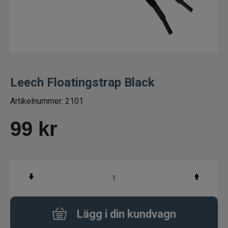
Fiskelinor
Småplock
Tillbehör
Leech Floatingstrap Black
Flugbindning
Artikelnummer:
2101
Flugfiske
99
kr
Vinterfiske
Kläder
Flytplagg
Lägg i din kundvagn
Glasögon