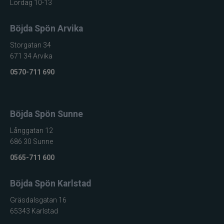
Lördag 10-13
Fästs på
Montering
glasögonens
Böjda Spön Arvika
skalmar
Kategori
Fisketillbehör
Storgatan 34
671 34 Arvika
0570-711 690
Böjda Spön Sunne
Långgatan 12
686 30 Sunne
0565-711 600
Böjda Spön Karlstad
Gräsdalsgatan 16
65343 Karlstad