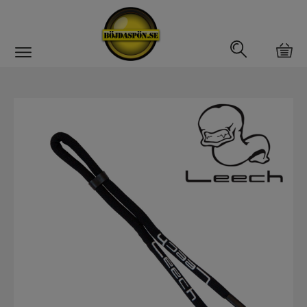
Gäddfemman
Abborrfemman
Interfiske
Rullar
Spön
Fiskeset
Fiskedrag