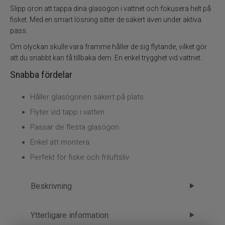
Vadarpaket
Slipp oron att tappa dina glasögon i vattnet och fokusera helt på
fisket. Med en smart lösning sitter de säkert även under aktiva
Vadarskor
pass.
Om olyckan skulle vara framme håller de sig flytande, vilket gör
Trolling
att du snabbt kan få tillbaka dem. En enkel trygghet vid vattnet.
Snabba fördelar
Specimenfiske
Håller glasögonen säkert på plats
Varumärken
Flyter vid tapp i vatten
Passar de flesta glasögon
Enkel att montera
Perfekt för fiske och friluftsliv
Beskrivning
Leech Floatingstrap/Senilsnöre –
Ytterligare information