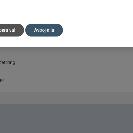
para val
Avböj alla
fattning
jus