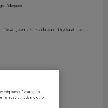
ngre fiskepass.
 för att ge en säker känsla utan att trycka eller skapa
webbplatser för att göra
et är absolut nödvändigt för