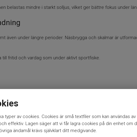
en belastas mindre i starkt solljus, vilket ger bättre fokus under lä
ndning
vämt även under längre perioder. Näsbrygga och skalmar är utformade
till fritid och vardag som under aktivt sportfiske.
okies
a typer av cookies. Cookies är små textfiler som kan användas av 
h effektiv. Lagen säger att vi får lagra cookies på din enhet om d
vriga ändamål krävs självklart ditt medgivande.