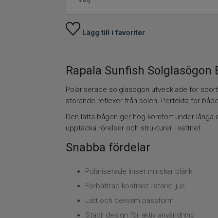
Lägg till i favoriter
Rapala Sunfish Solglasögon 
Polariserade solglasögon utvecklade för sportf
störande reflexer från solen. Perfekta för bå
Den lätta bågen ger hög komfort under långa d
upptäcka rörelser och strukturer i vattnet.
Snabba fördelar
Polariserade linser minskar blänk
Förbättrad kontrast i starkt ljus
Lätt och bekväm passform
Stabil design för aktiv användning