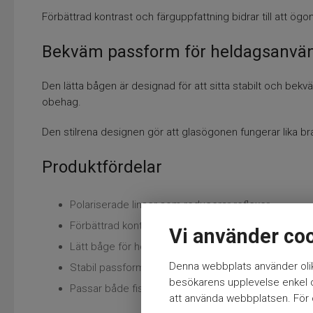
Förbättrad kontrast och färguppfattning bidrar till att ögon
Bekväm passform för heldagsanvä
Den lätta bågen är designad för att sitta stabilt och bek
obehag.
Den stilrena designen gör att glasögonen fungerar lika bra 
Produktfördelar
Polariserade linser som reducerar reflexer
Förbättrad kontrast och sikt i starkt ljus
Vi använder co
Lätt båge för hög komfort
Denna webbplats använder olik
Stabil passform vid rörelse
besökarens upplevelse enkel oc
Passar både fiske och vardagsanvändning
att använda webbplatsen. För ö