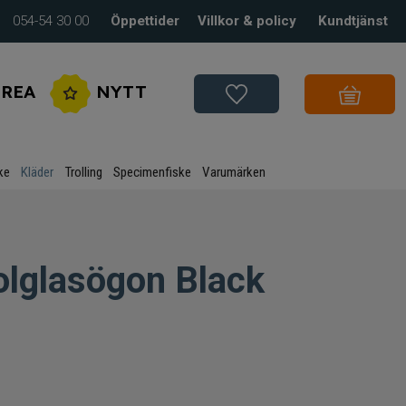
054-54 30 00
Öppettider
Villkor & policy
Kundtjänst
REA
NYTT
ke
Kläder
Trolling
Specimenfiske
Varumärken
olglasögon Black