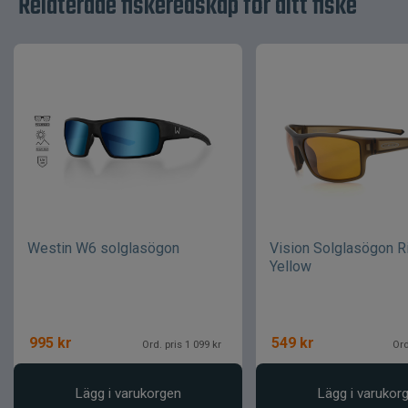
Relaterade fiskeredskap för ditt fiske
Westin W6 solglasögon
Vision Solglasögon R
Yellow
995
kr
549
kr
Ord. pris 1 099 kr
Ord
Lägg i varukorgen
Lägg i varukor