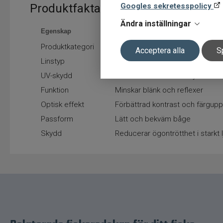
Googles sekretesspolicy
Produktfakta
Ändra inställningar
Egenskap
Värde
Produktkategori
Polariserade solglasögon
Acceptera alla
S
Linstyp
Polariserade TAC-linser
UV-skydd
100 % UVA- och UVB-skydd
Funktion
Minskar blänk och reflexer
Optisk effekt
Förbättrad kontrast och färgupp
Passform
Lätt och bekväm båge
Skydd
Reducerar ögontrötthet i starkt l