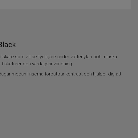
Black
iskare som vill se tydligare under vattenytan och minska
de fisketurer och vardagsanvändning.
agar medan linserna förbättrar kontrast och hjälper dig att