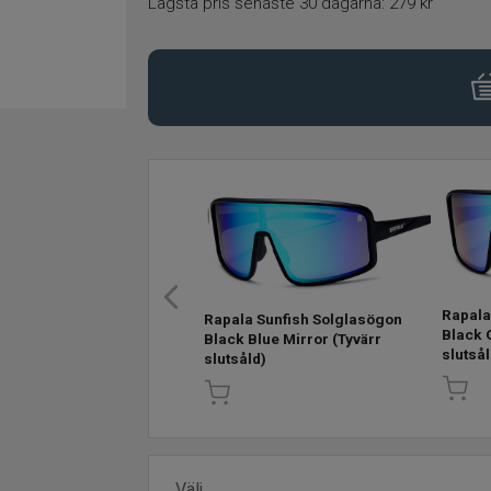
Lägsta pris senaste 30 dagarna:
279 kr
Rapala
Rapala Sunfish Solglasögon
Black 
Black Blue Mirror
(Tyvärr
slutsål
slutsåld)