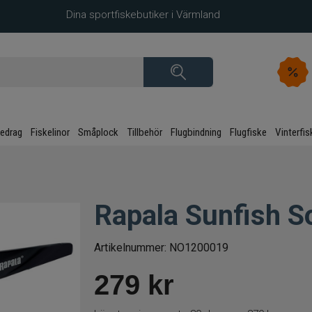
Dina sportfiskebutiker i Värmland
kedrag
Fiskelinor
Småplock
Tillbehör
Flugbindning
Flugfiske
Vinterfis
Rapala Sunfish S
Artikelnummer:
NO1200019
279
kr