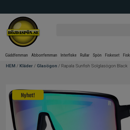
Gäddfemman
Abborrfemman
Interfiske
Rullar
Spön
Fiskeset
Fis
HEM
/
Kläder
/
Glasögon
/ Rapala Sunfish Solglasögon Black