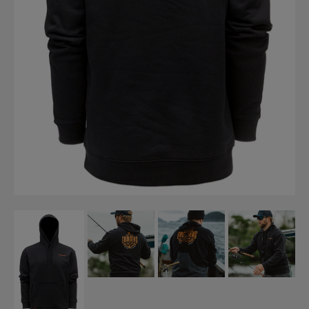
Fiskelinor
Småplock
Tillbehör
Flugbindning
Flugfiske
Vinterfiske
Kläder
Flytplagg
Glasögon