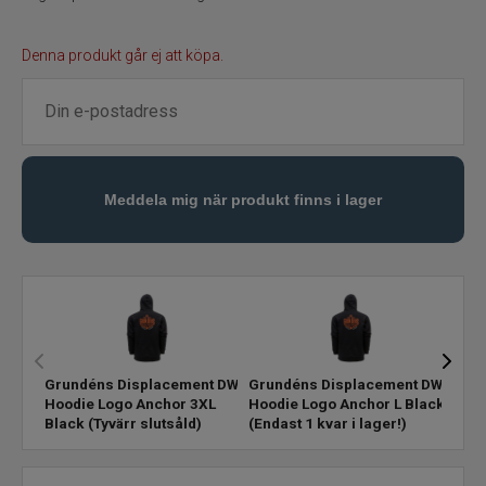
Vadarpaket
Denna produkt går ej att köpa.
Vadarskor
Trolling
Specimenfiske
Varumärken
Grundéns Displacement DWR
Grundéns Displacement DWR
Grun
Hoodie Logo Anchor 3XL
Hoodie Logo Anchor L Black
Hood
Black
(Tyvärr slutsåld)
(Endast 1 kvar i lager!)
(Finn