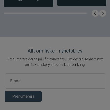
Innehåll i paketet
1 st hoodie
Antal
Nej
Fodrad
Herr
Modell
Vattenavvisande
Vattenresistens
Vindresistent
Vindresistens
Allt om fiske - nyhetsbrev
Temperaturreglerande
Andningsförmåga
Prenumerera gärna på vårt nyhetsbrev. Det ger dig senaste nytt
fleece
om fiske, fiskprylar och allt däromkring.
50% bomull / 50%
Yttermaterial
polyester
Bomull, polyester,
Material
textil
Prenumerera