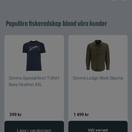
för professionella fiskare världen över. Varje
produkt är testad i verkliga miljöer för att leverera
kompromisslös funktion och kvalitet.
Populära fiskeredskap bland våra kunder
När du väljer Grundéns väljer du pålitlig utrustning
som håller säsong efter säsong.
Produktfördelar
DWR-behandlat yttertyg som stöter
bort vatten och fläckar
Simms Special Knot T-Shirt
Simms Lodge Work Skjorta
Ultramjuk fleece för långvarig komfort
Navy Heather XXL
Handvärmande känguruficka
Slitstark konstruktion för aktiv
användning
Tidlös design med ikoniskt Anchor-
399
kr
1 499
kr
motiv
Lägg i varukorgen
Välj variant