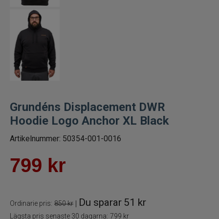
Handskar
Jackor+byxor
Kepsar
Mössor
Grundéns Displacement DWR
Hoodie Logo Anchor XL Black
Strumpor+sockor
Artikelnummer:
50354-001-0016
Stövlar+kängor
799
kr
T-Shirt, skjortor
Vadare
Du sparar
51 kr
|
Ordinarie pris:
850 kr
Lägsta pris senaste 30 dagarna:
799 kr