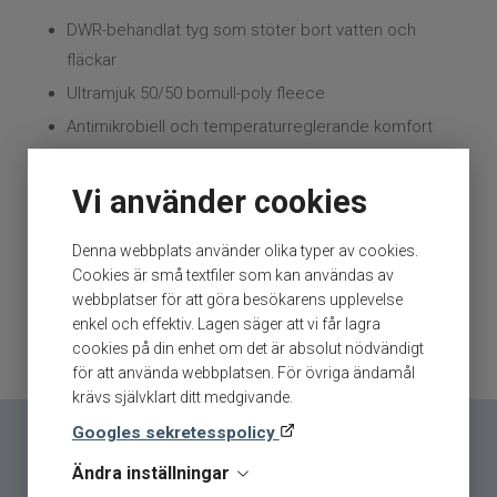
DWR-behandlat tyg som stöter bort vatten och
fläckar
Ultramjuk 50/50 bomull-poly fleece
Antimikrobiell och temperaturreglerande komfort
Handvärmande känguruficka
Vi använder cookies
Stilren design med Grundéns Anchor-motiv
Denna webbplats använder olika typer av cookies.
Beskrivning
Cookies är små textfiler som kan användas av
webbplatser för att göra besökarens upplevelse
Grundéns Displacement DWR Hoodie
Ytterligare information
enkel och effektiv. Lagen säger att vi får lagra
cookies på din enhet om det är absolut nödvändigt
Logo Anchor - Byggd för aktivt fiske
Märke
Grundéns
för att använda webbplatsen. För övriga ändamål
och skiftande väder
krävs självklart ditt medgivande.
Tillverkare
Grundéns-Kläder
Displacement DWR Hoodie är framtagen för
Googles sekretesspolicy
sportfiskare som vill ha ett slitstarkt och
Ändra inställningar
funktionellt mellanlager för varierande