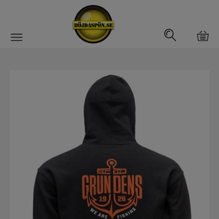
Gäddfemman
Abborrfemman
Interfiske
Rullar
Spön
Fiskeset
Fiskedrag