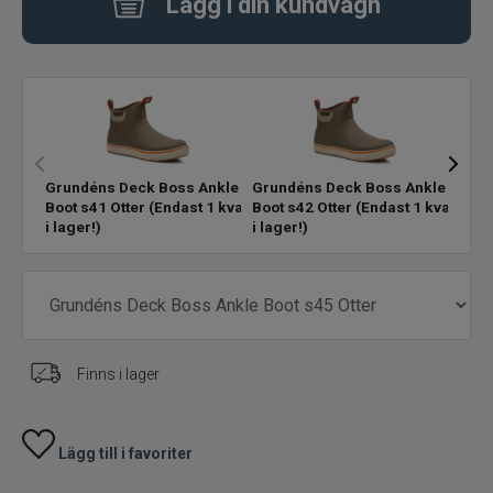
Lägg i din kundvagn
Handskar
Jackor+byxor
Kepsar
Grundéns Deck Boss Ankle
Grundéns Deck Boss Ankle
Grun
Boot s41 Otter
(Endast 1 kvar
Boot s42 Otter
(Endast 1 kvar
Boot
Mössor
i lager!)
i lager!)
slut
Strumpor+sockor
Stövlar+kängor
Finns i lager
T-Shirt, skjortor
Vadare
Lägg till i favoriter