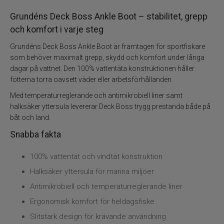
Vadarpaket
Grundéns Deck Boss Ankle Boot – stabilitet, grepp
Vadarskor
och komfort i varje steg
Grundéns Deck Boss Ankle Boot är framtagen för sportfiskare
Trolling
som behöver maximalt grepp, skydd och komfort under långa
dagar på vattnet. Den 100% vattentäta konstruktionen håller
Specimenfiske
fötterna torra oavsett väder eller arbetsförhållanden.
Med temperaturreglerande och antimikrobiell liner samt
Varumärken
halksäker yttersula levererar Deck Boss trygg prestanda både på
båt och land.
Snabba fakta
100% vattentät och vindtät konstruktion
Halksäker yttersula för marina miljöer
Antimikrobiell och temperaturreglerande liner
Ergonomisk komfort för heldagsfiske
Slitstark design för krävande användning