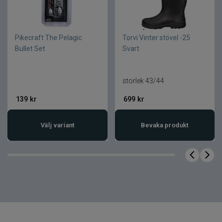
Halksäker yttersula anpassad för
marina miljöer
Antimikrobiellt och
Pikecraft The Pelagic
Torvi Vinter stövel -25
temperaturreglerande foder
Bullet Set
Svart
Ergonomisk fotbädd för långvarig
komfort
storlek 43/44
Slitstark design för aktivt användande
139
kr
699
kr
Innehåll i paketet
Välj variant
Bevaka produkt
1 par
Antal
Nej
Fodrad
Herr
Modell
Vattentät
Vattenresistens
Vindtät
Vindresistens
Antimikrobiell,