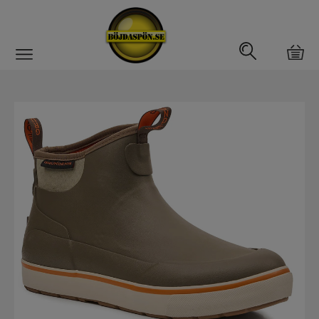
Gäddfemman
Abborrfemman
Interfiske
Rullar
Spön
Fiskeset
Fiskedrag