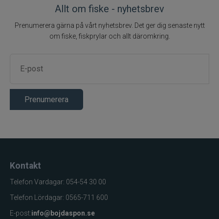
temperaturreglerande
Andningsförmåga
Allt om fiske - nyhetsbrev
liner
Prenumerera gärna på vårt nyhetsbrev. Det ger dig senaste nytt
Syntet & gummi
Yttermaterial
om fiske, fiskprylar och allt däromkring.
Syntet, gummi, textil
Material
Prenumerera
Kontakt
Telefon Vardagar: 054-54 30 00
Telefon Lördagar: 0565-711 600
E-post:
info@bojdaspon.se