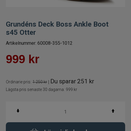
Fiskelinor
Grundéns Deck Boss Ankle Boot
Småplock
s45 Otter
Tillbehör
Artikelnummer:
60008-355-1012
Flugbindning
999
kr
Flugfiske
Du sparar
251 kr
|
Ordinarie pris:
1 250 kr
Vinterfiske
Lägsta pris senaste 30 dagarna:
999 kr
Kläder
Flytplagg
Glasögon