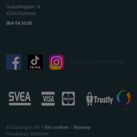
Gräsdalsgatan 16
65343 Karlstad
054-54 30 00
Följ oss på sociala medier
© Böjda Spön AB
|
Om cookies
|
Sitemap
Powered by SiteSmart