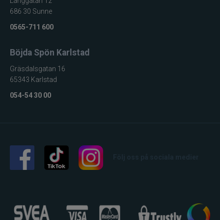
Långgatan 12
686 30 Sunne
0565-711 600
Böjda Spön Karlstad
Gräsdalsgatan 16
65343 Karlstad
054-54 30 00
Följ oss på sociala medier