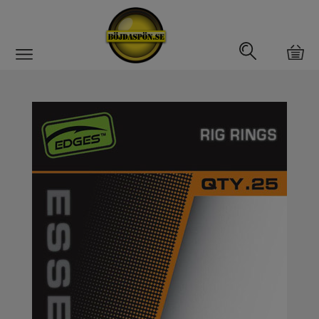
Gäddfemman
Abborrfemman
Interfiske
Rullar
Spön
Fiskeset
Fiskedrag