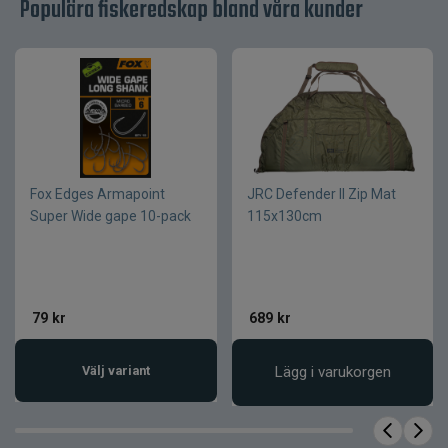
Populära fiskeredskap bland våra kunder
En liten investering som kan ge stor effekt och
hjälpa dig att öka dina chanser vid vattnet.
Produktfördelar
Ger krokbetet fri och naturlig rörelse
Förbättrar riggens presentation
Fox Edges Armapoint
JRC Defender II Zip Mat
Diskret design med låg synlighet
Super Wide gape 10-pack
115x130cm
Passar flera olika riggtyper
Enkel att använda och montera
Produktfakta
79
kr
689
kr
Egenskap
Värde
Välj variant
Lägg i varukorgen
Varumärke
Fox
Serie
Edges
Produkttyp
Riggringar