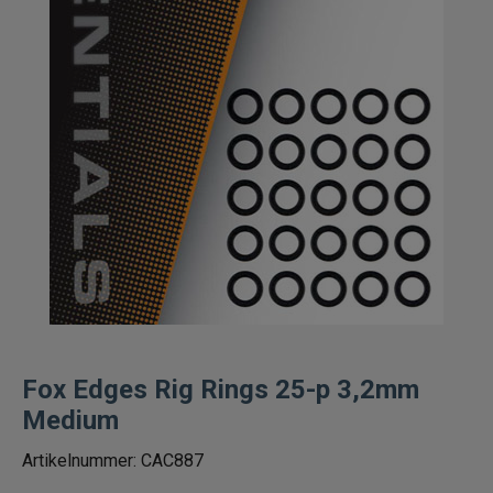
Fiskelinor
Småplock
Tillbehör
Flugbindning
Flugfiske
Vinterfiske
Kläder
Fox Edges Rig Rings 25-p 3,2mm
Medium
Trolling
Artikelnummer:
CAC887
Specimenfiske