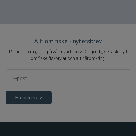
Användningsområde
Karpfiske
Primärt
Rörlig
användningsområde
betesmontering
Utförande
Rund profil
Antireflekterande
Allt om fiske - nyhetsbrev
Egenskap
beläggning
Prenumerera gärna på vårt nyhetsbrev. Det ger dig senaste nytt
Förpackning
25-pack
om fiske, fiskprylar och allt däromkring.
Prenumerera