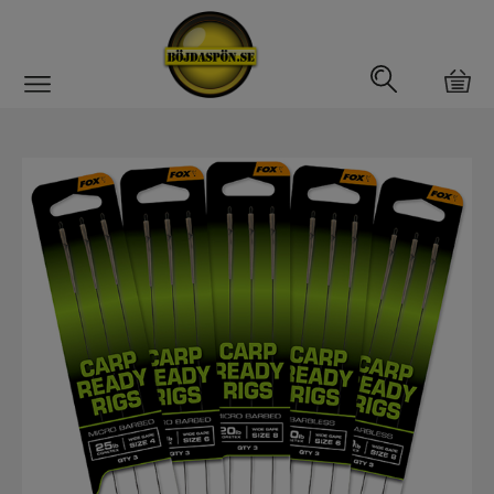
Gäddfemman
Abborrfemman
Interfiske
Rullar
Spön
Fiskeset
Fiskedrag