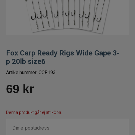
Fiskelinor
Småplock
Tillbehör
Fox Carp Ready Rigs Wide Gape 3-
Flugbindning
p 20lb size6
Flugfiske
Artikelnummer:
CCR193
69
kr
Vinterfiske
Kläder
Denna produkt går ej att köpa.
Trolling
Specimenfiske