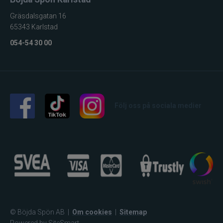
Gräsdalsgatan 16
65343 Karlstad
054-54 30 00
Följ oss på sociala medier
© Böjda Spön AB
|
Om cookies
|
Sitemap
Powered by SiteSmart