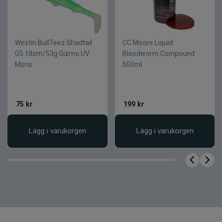
detta ett perfekt val för både nybörjare och
erfarna fiskare som vill effektivisera sitt fiske utan
att tumma på kvalitet.
Westin BullTeez Shadtail
CC Moore Liquid
Produktfördelar
G5 18cm/53g Gizmo UV
Bloodworm Compound
Mons
500ml
Färdigknutna riggar för snabb start
Beprövad design för effektiv krokning
Smidig och enkel montering
75
kr
199
kr
Pålitlig funktion i många fiskesituationer
Perfekt för både nybörjare och erfarna
Lägg i varukorgen
Lägg i varukorgen
Produktfakta
Egenskap
Värde
Färdigknutna
Produkttyp
karpriggar
Antal per
3 st