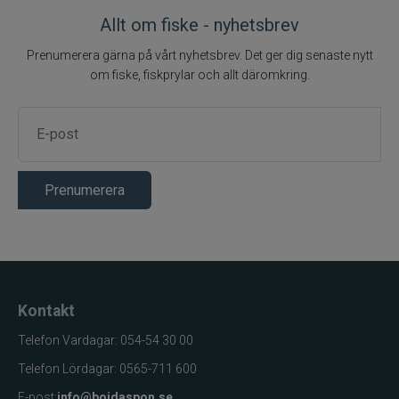
förpackning
Allt om fiske - nyhetsbrev
Krokmodell
Wide Gape
Prenumerera gärna på vårt nyhetsbrev. Det ger dig senaste nytt
Krokspets
Beaked Point
om fiske, fiskprylar och allt däromkring.
Naturals
Tafsmaterial
Coretex
(coated braid)
Längd
Ca 20 cm
Loop för
Montering
Prenumerera
lekande/svivel
Anti Tangle
Tillbehör
Sleeve
Användningsområde
Karpfiske
Varumärke
Fox
Kontakt
Carp Ready
Serie
Telefon Vardagar: 054-54 30 00
Rigs
Telefon Lördagar: 0565-711 600
E-post:
info@bojdaspon.se