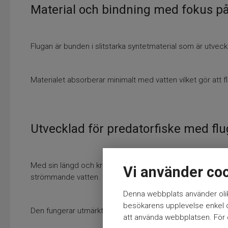
Material och bindning med fokus på
Flugan är bunden i slitstarka syntetmaterial som är utveckl
Materialet absorberar minimalt med vatten vilket gör att 
Utvecklad för predatorfiske med fl
Med sin längd och kraftiga krok är modellen anpassad för rik
Vi använder co
strömmande vatten.
Denna webbplats använder olik
besökarens upplevelse enkel oc
Den fungerar utmärkt tillsammans med klass 7-utrustning o
att använda webbplatsen. För ö