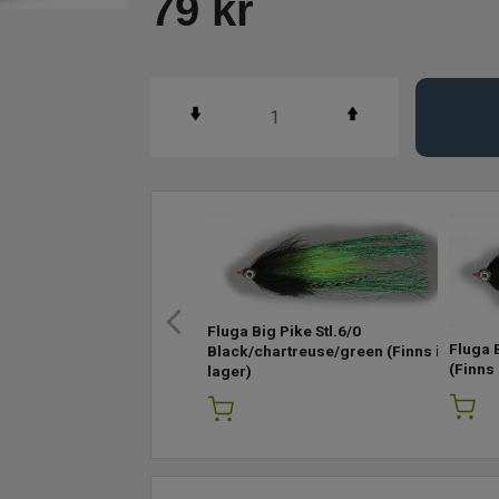
79
kr
Fluga Big Pike Stl.6/0
Fluga B
Black/chartreuse/green
(Finns i
(Finns 
lager)