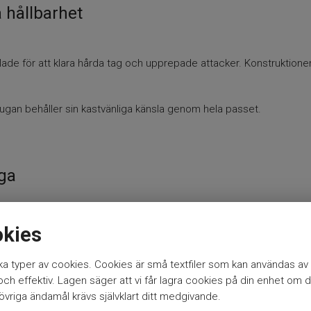
 hållbarhet
ade för att klara hårda tag och upprepade attacker. Konstruktionen ger
flugan behåller sin kastvänliga känsla genom hela passet.
uga
tat fiske efter större arter. Den ger ett tydligt avtryck i vattnet oc
okies
a typer av cookies. Cookies är små textfiler som kan användas av 
h effektiv. Lagen säger att vi får lagra cookies på din enhet om d
ch uppåt för dig som vill pressa större fisk med kontrollerad pres
vriga ändamål krävs självklart ditt medgivande.