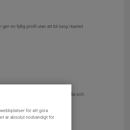
 en fyllig profil utan att bli tung i kastet.
h presenterar sig effektivt i både stilla och
webbplatser för att göra
et är absolut nödvändigt för
entation.