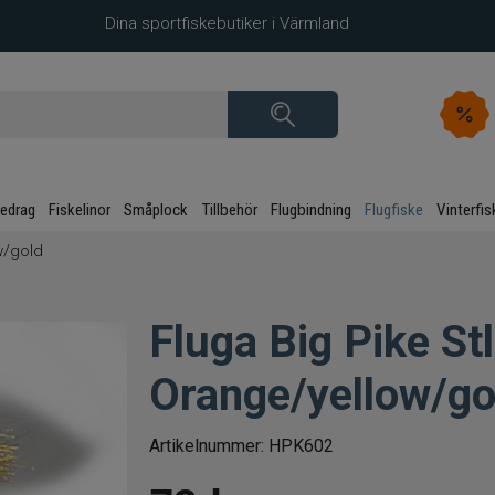
Dina sportfiskebutiker i Värmland
kedrag
Fiskelinor
Småplock
Tillbehör
Flugbindning
Flugfiske
Vinterfis
w/gold
Fluga Big Pike St
Orange/yellow/go
Artikelnummer:
HPK602