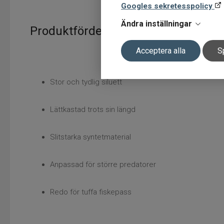
Googles sekretesspolicy
Ändra inställningar
Produktfördelar
Acceptera alla
S
Stor och tydlig siluett
Lättkastad trots sin längd
Slitstarka syntetmaterial
Anpassad för större predatorer
Redo för tuffa fiskepass