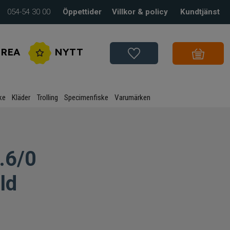
054-54 30 00
Öppettider
Villkor & policy
Kundtjänst
REA
NYTT
ke
Kläder
Trolling
Specimenfiske
Varumärken
l.6/0
ld