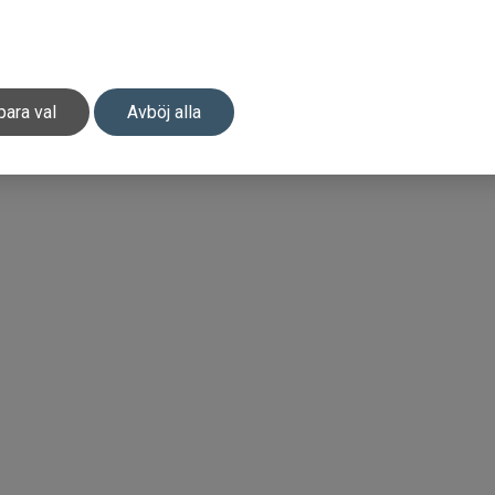
para val
Avböj alla