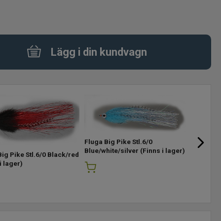
Lägg i din kundvagn
Fluga Big Pike Stl.6/0
Fluga Big
Blue/white/silver
(Finns i lager)
Green/ye
ig Pike Stl.6/0 Black/red
i lager)
i lager)