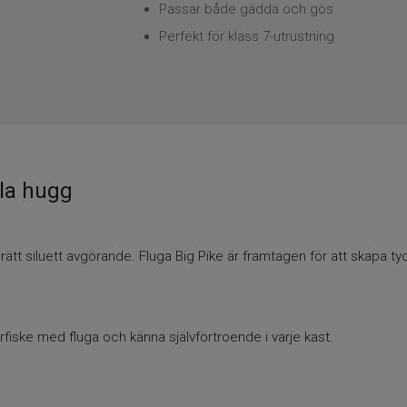
Passar både gädda och gös
Perfekt för klass 7-utrustning
ala hugg
r rätt siluett avgörande. Fluga Big Pike är framtagen för att skapa ty
orfiske med fluga och känna självförtroende i varje kast.