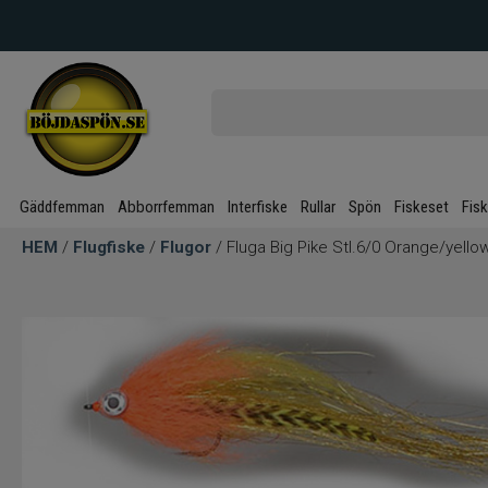
Gäddfemman
Abborrfemman
Interfiske
Rullar
Spön
Fiskeset
Fis
HEM
/
Flugfiske
/
Flugor
/ Fluga Big Pike Stl.6/0 Orange/yello