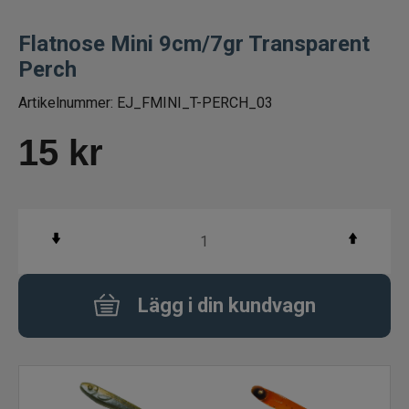
Handgjorda beten
Flatnose Mini 9cm/7gr Transparent
Perch
Jiggar och Gummibeten
Artikelnummer:
EJ_FMINI_T-PERCH_03
Jerkbaits - tailbaits
15
kr
Wobbler
Vibrationsbeten Bladebaits
Ytbete
Lägg i din kundvagn
Gäddspinnare
Spinnare
Skeddrag