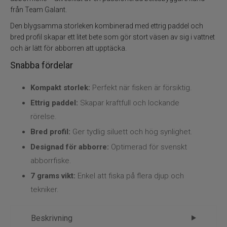
från Team Galant.
Vinterfiske
Den blygsamma storleken kombinerad med ettrig paddel och
bred profil skapar ett litet bete som gör stort väsen av sig i vattnet
och är lätt för abborren att upptäcka.
Kläder
Snabba fördelar
Trolling
Kompakt storlek:
Perfekt när fisken är försiktig.
Specimenfiske
Ettrig paddel:
Skapar kraftfull och lockande
rörelse.
Varumärken
Bred profil:
Ger tydlig siluett och hög synlighet.
Designad för abborre:
Optimerad för svenskt
abborrfiske.
7 grams vikt:
Enkel att fiska på flera djup och
tekniker.
Beskrivning