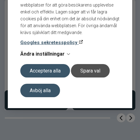
grunt och medeldjupt vatten och fungerar
webbplatser för att göra besökarens upplevelse
utmärkt från både båt och land.
enkel och effektiv. Lagen säger att vi får lagra
cookies på din enhet om det är absolut nödvändigt
Detta är ett utmärkt val för sportfiskare som
för att använda webbplatsen. För övriga ändamål
söker ett litet men kraftfullt bete för effektivt
krävs självklart ditt medgivande.
abborrfiske under hela säsongen.
Googles sekretesspolicy
Westin ShadTeez 9cm 1-
Pigster Tail 16cm 6gr
Produktfördelar
pack
Ändra inställningar
Utvecklad specifikt för abborrfiske
Acceptera alla
Spara val
Kompakt format med kraftfull gång
22
kr
15
kr
Ord. pris 25 kr
Hög synlighet tack vare bred profil
Avböj alla
Stabil och kontrollerad presentation
Välj variant
Välj variant
Passar både nybörjare och erfarna
fiskare
Innehåll i paketet
1 st
Antal