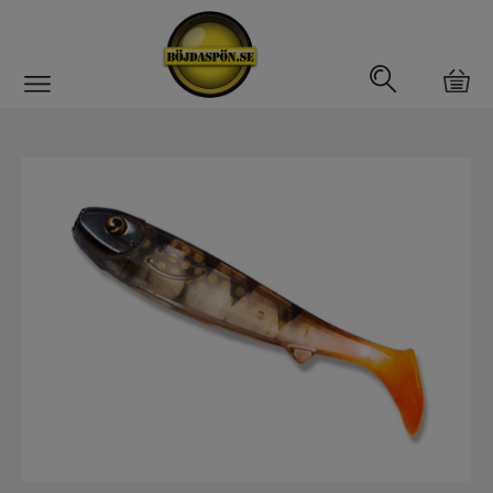
Gäddfemman
Abborrfemman
Interfiske
Rullar
Spön
Fiskeset
Fiskedrag
Betespaket