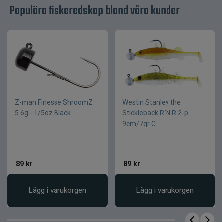
Populära fiskeredskap bland våra kunder
9 cm
Längd
7 g
Vikt
Sjunkande
Egenskap
Kompakt kropp
Kropp
med bred profil
Ettrig paddelstjärt
Stjärtdesign
Z-man Finesse ShroomZ
Westin Stanley the
Jiggskalle 5–10 g
Rekommenderad
5.6g - 1/5oz Black
Stickleback R´N R 2-p
eller offsetkrok 1/0
krok
9cm/7gr C
Slitstark mjukplast
Material
89
kr
89
kr
Lägg i varukorgen
Lägg i varukorgen