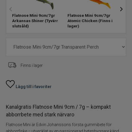
Havsfiske
Flatnose Mini 9cm/7gr
Flatnose Mini 9cm/7gr
Flat
Arkansas Shiner
(Tyvärr
Atomic Chicken
(Finns i
Bait
slutsåld)
lager)
PowerBait/Gulp
Trollingbeten
Spinnflugor
Finns i lager
Fiskelinor
Småplock
Lägg till i favoriter
Tillbehör
Kanalgratis Flatnose Mini 9cm / 7g – kompakt
abborrbete med stark närvaro
Flugbindning
Flatnose Mini är Edvin Johanssons första gummibete för
abborrfiske – utvecklat av en passionerad betesbyggare känd
Flugfiske