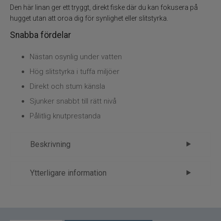
Vinterfiske
Den här linan ger ett tryggt, direkt fiske där du kan fokusera på
hugget utan att oroa dig för synlighet eller slitstyrka.
Kläder
Snabba fördelar
Trolling
Nästan osynlig under vatten
Hög slitstyrka i tuffa miljöer
Specimenfiske
Direkt och stum känsla
Sjunker snabbt till rätt nivå
Varumärken
Pålitlig knutprestanda
Beskrivning
Westin W6 Fluorocarbon ST3 50m
Ytterligare information
Clear – diskretion du kan lita på
Märke
Westin
Westin W6 Fluorocarbon ST3 är framtagen för
Tillverkare
FP - 3.Linor
fiskare som kräver maximal kontroll och minimal