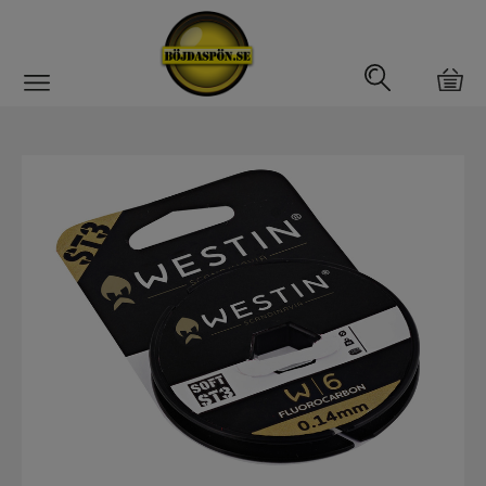
Gäddfemman
Abborrfemman
Interfiske
Rullar
Spön
Fiskeset
Fiskedrag