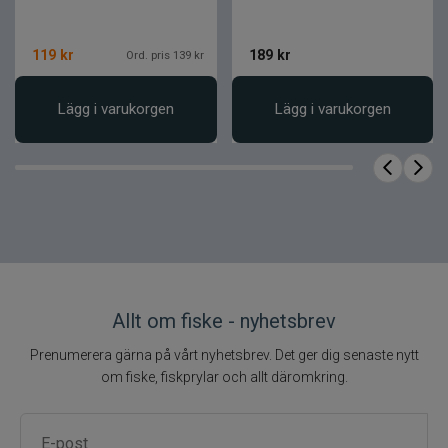
Stark och pålitlig knutprestanda
119
kr
189
kr
Ord. pris 139 kr
Produktfakta
Egenskap
Värde
Lägg i varukorgen
Lägg i varukorgen
Material
Fluorocarbon
Längd
50 m
Färg
Clear
Egenskap
Snabbsjunkande
Allt om fiske - nyhetsbrev
Prenumerera gärna på vårt nyhetsbrev. Det ger dig senaste nytt
om fiske, fiskprylar och allt däromkring.