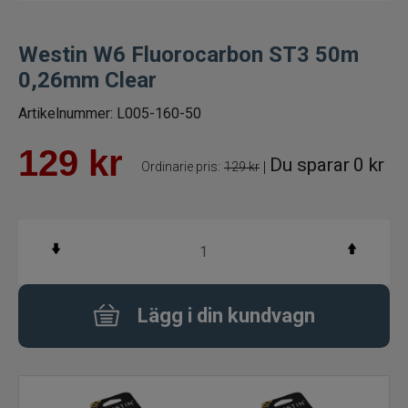
Fiskelinor
Westin W6 Fluorocarbon ST3 50m
Småplock
0,26mm Clear
Artikelnummer:
L005-160-50
Ned heads
129
kr
Du sparar
0 kr
|
Ordinarie pris:
129 kr
Tafsar
Färdiga riggar/stinger
Spinneriggar & blades
Jiggskallar skruvskallar shallowskruv
Lägg i din kundvagn
Beteslås, lekande, ringar
Krokar