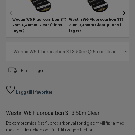
Pärlor Kulor Krympslang
Westin W6 Fluorocarbon ST3
Westin W6 Fluorocarbon ST3
West
25m 0,44mm Clear
(Finns i
30m 0,38mm Clear
(Finns i
35m 
Bly Sänken Vikter
lager)
lager)
lage
Dropshot Texas Carolina Finessfiske
Spikes
Finns i lager
Rasselkammare
Tillbehör
Lägg till i favoriter
Flugbindning
Westin W6 Fluorocarbon ST3 50m Clear
Flugfiske
Ett kompromisslöst fluorocarbonval för dig som vill fiska med
maximal diskretion och full tillit i varje situation.